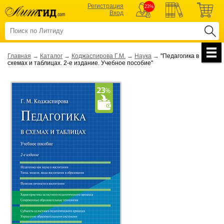
Регистрация
23%
Вход
Главная
→
Каталог
→
Коджаспирова Г.М.
→
Наука
→
"Педагогика в
схемах и таблицах. 2-е издание. Учебное пособие"