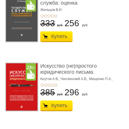
служба: оценка
эффективности ...
Жильцов В.И.
333
256
руб.
руб.
Купить
Искусство (не)простого
юридического письма.
Уч ...
Кнутов А.В.,
Чаплинский А.В.,
Мищенко П.А.,
Алимпеев Д.Р.
385
296
руб.
руб.
Купить