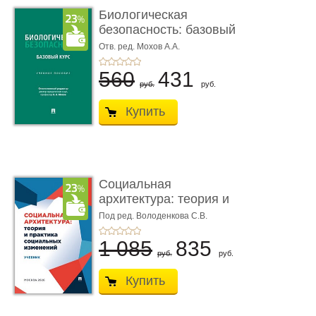
Биологическая
безопасность: базовый
курс. Уче� ...
Отв. ред. Мохов А.А.
560
431
руб.
руб.
Купить
Социальная
архитектура: теория и
практика соц� ...
Под ред. Володенкова С.В.
1 085
835
руб.
руб.
Купить