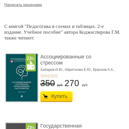
Написать рецензию
С книгой "Педагогика в схемах и таблицах. 2-е
издание. Учебное пособие" автора Коджаспирова Г.М.
также читают:
Ассоциированные со
стрессом
психотические ра� ...
Хабаров И.Ю.,
Абриталин Е.Ю.,
Краснов А.А.,
Петуров И.А.
350
270
руб.
руб.
Купить
Государственная