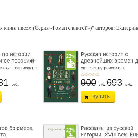
я книга писем (Серия «Роман с книгой»)" авторов: Екатерина 
 по истории
Русская история с
бное пособи�
древнейших времен 
наших д ...
ев В.А.,
Георгиева Н.Г.,
Авт.-сост. Бутромеев В.П.
31
900
693
руб.
руб.
руб.
Купить
тое брюмера
Рассказы из русской
та
истории. XVIII век. Кн