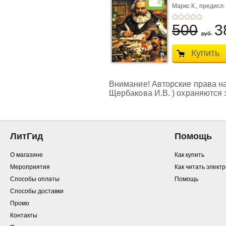
Маркс К.,
предисл.
500
3
руб.
Купить
Внимание! Авторские права на 
Щербакова И.В. ) охраняются 
ЛитГид
Помощь
О магазине
Как купить
Мероприятия
Как читать элект
Способы оплаты
Помощь
Способы доставки
Промо
Контакты