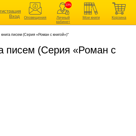
23%
гистрация
Вход
Оповещения
Личный
Мои книги
Корзина
кабинет
 книга писем (Серия «Роман с книгой»)"
га писем (Серия «Роман с