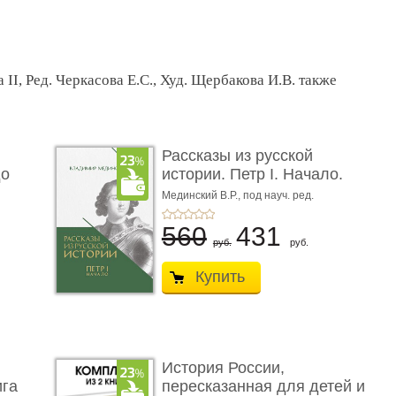
II, Ред. Черкасова Е.С., Худ. Щербакова И.В. также
Рассказы из русской
до
истории. Петр I. Начало.
Кни ...
Мединский В.Р.,
под науч. ред.
Никифорова Ю.А.
560
431
руб.
руб.
Купить
История России,
ига
пересказанная для детей и