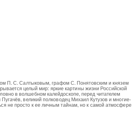
фом П. С. Салтыковым, графом С. Понятовским и князем
открывается целый мир: яркие картины жизни Российской
ловно в волшебном калейдоскопе, перед читателем
 Пугачёв, великий полководец Михаил Кутузов и многие-
я не просто к ее личным тайнам, но к самой атмосфере