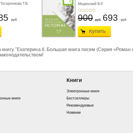
пер� ...
 Татаренкова Т.В.
Мединский В.Р.
85
900
693
руб.
руб.
руб.
Купить
книгу "Екатерина II. Большая книга писем (Серия «Роман с к
законодательством!
Книги
Электронные книги
ронные книги
Бестселлеры
Рекомендуемые
Новинки