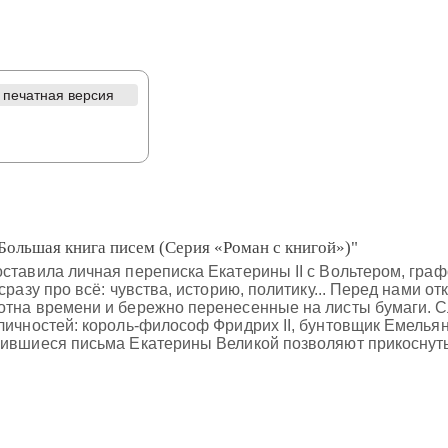
печатная версия
 Большая книга писем (Серия «Роман с книгой»)"
ставила личная переписка Екатерины II с Вольтером, гра
сразу про всё: чувства, историю, политику... Перед нами 
отна времени и бережно перенесенные на листы бумаги. С
личностей: король-философ Фридрих II, бунтовщик Емельян
ившиеся письма Екатерины Великой позволяют прикоснутьс