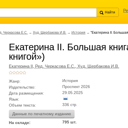
Ре
д. Черкасова Е.С.
→
Худ. Щербакова И.В.
→
История
→
"Екатерина II. Большая
Екатерина II. Большая кни
книгой»)
Екатерина II,
Ред. Черкасова Е.С.,
Худ. Щербакова И.В.
История
Жанр:
Проспект 2026
Издательство:
29.05.2025
Дата размещения:
Язык:
336 стр.
Объем текста:
Данные по печатному изданию
795 шт.
На складе: