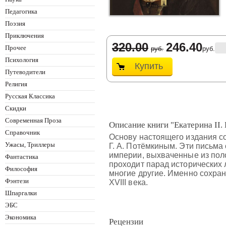
Педагогика
Поэзия
Приключения
320.00
246.40
Прочее
руб.
руб.
Психология
Купить
Путеводители
Религия
Русская Классика
Скидки
Современная Проза
Описание книги "Екатерина II.
Справочник
Основу настоящего издания со
Ужасы, Триллеры
Г. А. Потёмкиным. Эти письма 
империи, выхваченные из пол
Фантастика
проходит парад исторических 
Философия
многие другие. Именно сохран
Фэнтези
XVIII века.
Шпаргалки
ЭБС
Экономика
Рецензии