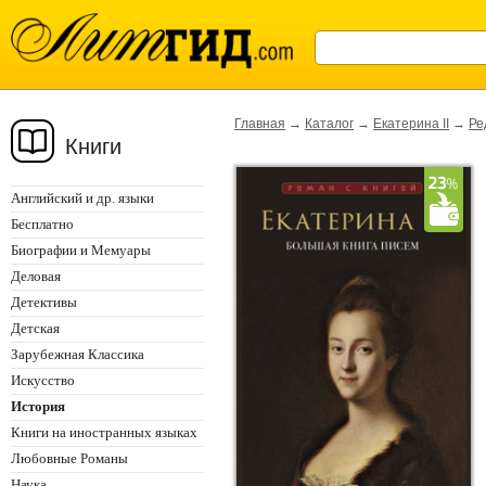
Главная
→
Каталог
→
Екатерина II
→
Ре
Книги
Английский и др. языки
Бесплатно
Биографии и Мемуары
Деловая
Детективы
Детская
Зарубежная Классика
Искусство
История
Книги на иностранных языках
Любовные Романы
Наука