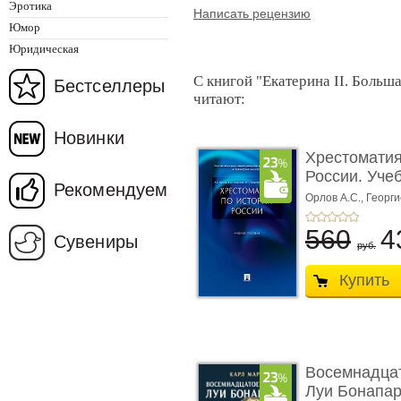
Эротика
Написать рецензию
Юмор
Юридическая
С книгой "Екатерина II. Больша
Бестселлеры
читают:
Новинки
Хрестоматия
России. Уче
Рекомендуем
...
Орлов А.С.,
Георги
Сивохина Т.А.
560
4
Сувениры
руб.
Купить
Восемнадца
Луи Бонапар