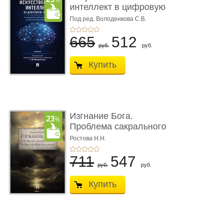
интеллект в цифровую
эпоху: фил� ...
Под ред. Володенкова С.В.
665
512
руб.
руб.
Купить
Изгнание Бога.
Проблема сакрального
в философ� ...
Ростова Н.Н.
711
547
руб.
руб.
Купить