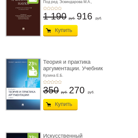
аспиран ...
Под ред. Эскиндарова М.А.,
Чумакова А.Н.
1 190
916
руб.
руб.
Купить
Теория и практика
аргументации. Учебник
Кузина Е.Б.
350
270
руб.
руб.
Купить
Искусственный