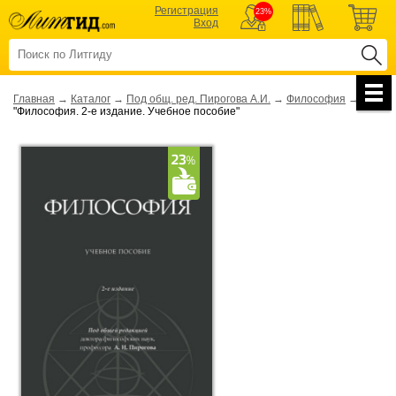
Регистрация
23%
Вход
Главная
→
Каталог
→
Под общ. ред. Пирогова А.И.
→
Философия
→
"Философия. 2-е издание. Учебное пособие"