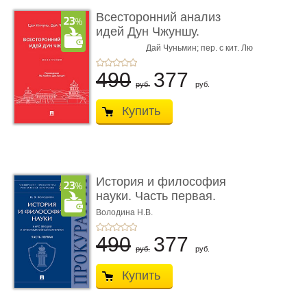
Всесторонний анализ
идей Дун Чжуншу.
Монограф� ...
Дай Чуньмин; пер. с кит. Лю
Цао Инчунь,
Хуажун,
Цао Ханьюй
490
377
руб.
руб.
Купить
История и философия
науки. Часть первая.
Основ� ...
Володина Н.В.
490
377
руб.
руб.
Купить