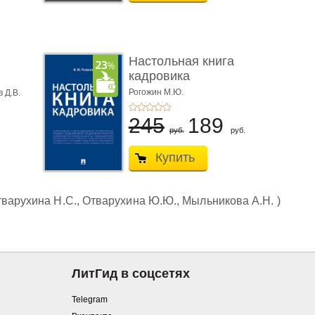
Настольная книга
кадровика
Рогожин М.Ю.
 Д.В.
245
189
руб.
руб.
Купить
тварухина Н.С., Отварухина Ю.Ю., Мыльникова А.Н. )
ЛитГид в соцсетях
Telegram