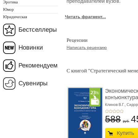
преподавателей вузов.
Эротика
Юмор
Читать фрагмент...
Юридическая
Бестселлеры
Рецензии
Новинки
Написать рецензию
Рекомендуем
С книгой "Стратегический мен
Сувениры
Экономичес
конъюнктура
закономерно
Клинов В.Г.,
Сидор
Сидорова А.А.
588
4
руб.
Купить