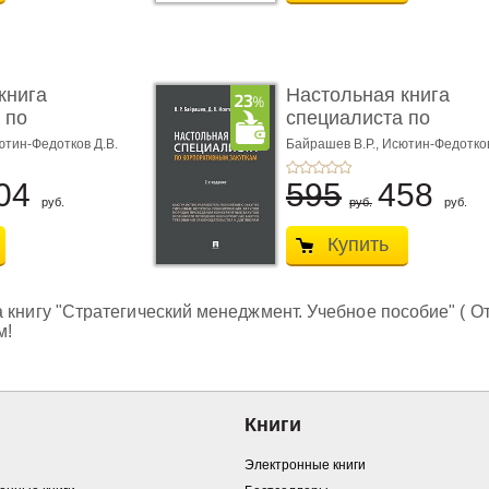
книга
Настольная книга
 по
специалиста по
ы� ...
корпоративны� ...
ютин-Федотков Д.В.
Байрашев В.Р.,
Исютин-Федотков
04
595
458
руб.
руб.
руб.
Купить
 книгу "Стратегический менеджмент. Учебное пособие" ( О
м!
Книги
Электронные книги