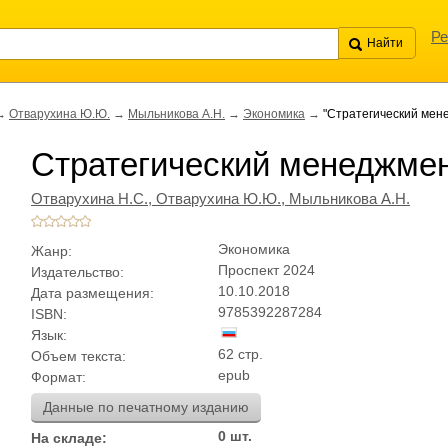
Ре
→
Отварухина Ю.Ю.
→
Мыльникова А.Н.
→
Экономика
→
"Стратегический мен
Стратегический менеджмен
Отварухина Н.С.,
Отварухина Ю.Ю.,
Мыльникова А.Н.
Экономика
Жанр:
Проспект 2024
Издательство:
10.10.2018
Дата размещения:
9785392287284
ISBN:
Язык:
62 стр.
Объем текста:
epub
Формат:
Данные по печатному изданию
0 шт.
На складе: