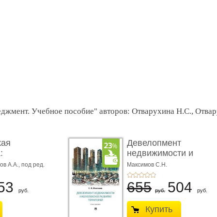
еджмент. Учебное пособие" авторов: Отварухина Н.С., Отва
кая
Девелопмент
:
недвижимости и
сти фо� ...
комплексное разви� .
ов А.А.,
под ред.
Максимов С.Н.
53
655
504
руб.
руб.
руб.
Купить