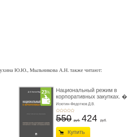
рухина Ю.Ю., Мыльникова А.Н. также читают:
Национальный режим в
корпоративных закупках. �
..
...
Исютин-Федотков Д.В.
550
424
руб.
руб.
Купить