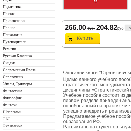
Педагогика
Поэзия
Приключения
266.00
204.82
Прочее
э
руб.
руб.
Психология
Купить
Путеводители
Религия
Русская Классика
Скидки
Современная Проза
Описание книги "Стратегическ
Справочник
Целью данного учебного пособ
Ужасы, Триллеры
стратегического менеджмента 
дисциплины «Стратегический
Фантастика
Учебное пособие состоит из д
Философия
первом разделе приведен ана
Фэнтези
опробованный на практике ме
успешно внедрить и реализова
Шпаргалки
Предлагаемое учебное пособи
ЭБС
образования РФ.
Экономика
Рассчитано на студентов, изу