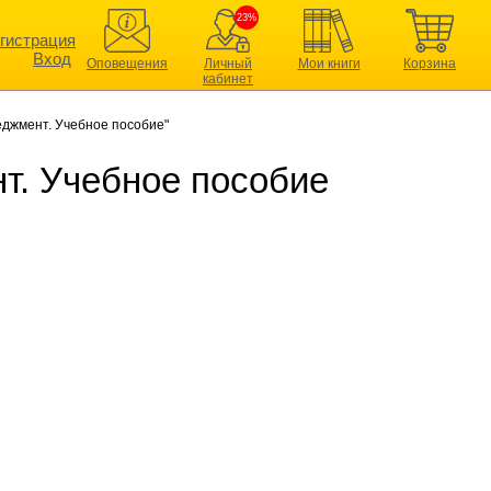
23%
гистрация
Вход
Оповещения
Личный
Мои книги
Корзина
кабинет
еджмент. Учебное пособие"
т. Учебное пособие