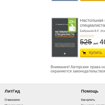
Настольная 
специалиста
корпоративн
Байрашев В.Р.,
Ис
525
4
руб.
Купить
Внимание! Авторские права на
охраняются законодательство
ЛитГид
Помощь
О магазине
Как купить