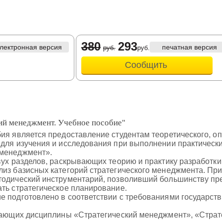
380
293
лектронная версия
печатная версия
руб.
руб.
Сообщить
ий менеджмент. Учебное пособие"
ия является предоставление студентам теоретического, о
для изучения и исследования при выполнении практически
 менеджмент».
вух разделов, раскрывающих теорию и практику разработки
лиз базисных категорий стратегического менеджмента. Пр
тодический инструментарий, позволивший большинству пре
ть стратегическое планирование.
е подготовлено в соответствии с требованиями государст
чающих дисциплины «Стратегический менеджмент», «Страте