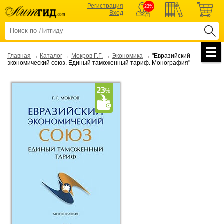
Регистрация
23%
Вход
Главная
→
Каталог
→
Мокров Г.Г.
→
Экономика
→
"Евразийский
экономический союз. Единый таможенный тариф. Монография"