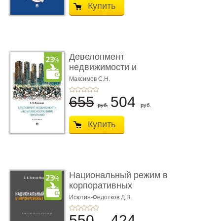
Купить
Девелопмент
недвижимости и
комплексное разви� ...
Максимов С.Н.
655
504
руб.
руб.
Купить
Национальный режим в
корпоративных
закупках. � ...
Исютин-Федотков Д.В.
550
424