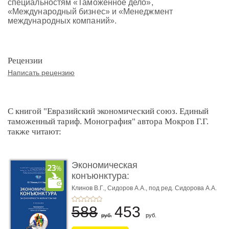
специальностям «Таможенное дело»,
«Международный бизнес» и «Менеджмент
международных компаний».
Рецензии
Написать рецензию
С книгой "Евразийский экономический союз. Единый
таможенный тариф. Монография" автора Мокров Г.Г.
также читают:
Экономическая
конъюнктура:
закономерности фо�
Клинов В.Г.,
Сидоров А.А.,
под ред. Сидорова А.А.
...
588
453
руб.
руб.