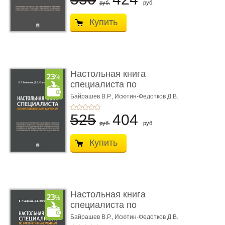
руб.
руб.
Купить
Настольная книга
специалиста по
корпоративны� ...
Байрашев В.Р.,
Исютин-Федотков Д.В.
525
404
руб.
руб.
Купить
Настольная книга
специалиста по
корпоративны� ...
Байрашев В.Р.,
Исютин-Федотков Д.В.