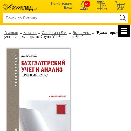
Регистрация
23%
Вход
Главная
→
Каталог
→
Саполгина Л.А.
→
Экономика
→
"Бухгалтерский
учет и анализ. Краткий курс. Учебное пособие"