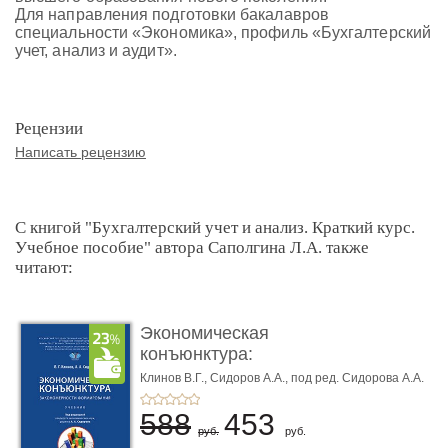
Для направления подготовки бакалавров
специальности «Экономика», профиль «Бухгалтерский
учет, анализ и аудит».
Рецензии
Написать рецензию
С книгой "Бухгалтерский учет и анализ. Краткий курс.
Учебное пособие" автора Саполгина Л.А. также
читают:
Экономическая
конъюнктура:
закономерности фо�
Клинов В.Г.,
Сидоров А.А.,
под ред. Сидорова А.А.
...
588
453
руб.
руб.