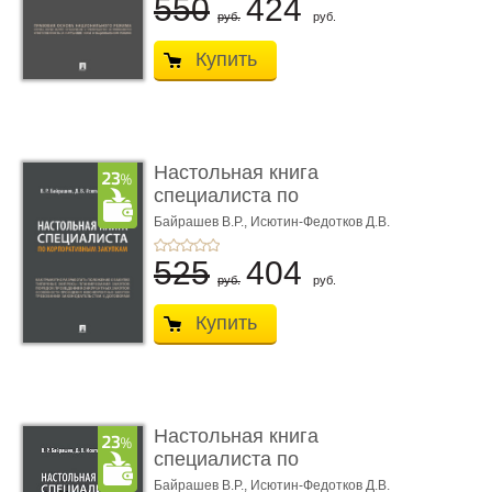
550
424
руб.
руб.
Купить
Настольная книга
специалиста по
корпоративны� ...
Байрашев В.Р.,
Исютин-Федотков Д.В.
525
404
руб.
руб.
Купить
Настольная книга
специалиста по
корпоративны� ...
Байрашев В.Р.,
Исютин-Федотков Д.В.