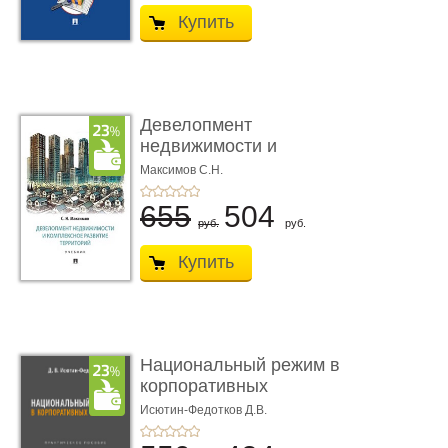
Купить
Девелопмент
недвижимости и
комплексное разви� ...
Максимов С.Н.
655
504
руб.
руб.
Купить
Национальный режим в
корпоративных
закупках. � ...
Исютин-Федотков Д.В.