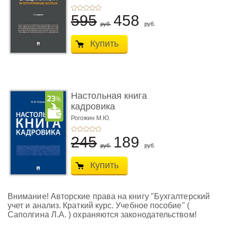
595
458
руб.
руб.
Купить
Настольная книга
кадровика
Рогожин М.Ю.
245
189
руб.
руб.
Купить
Внимание! Авторские права на книгу "Бухгалтерский
учет и анализ. Краткий курс. Учебное пособие" (
Саполгина Л.А. ) охраняются законодательством!