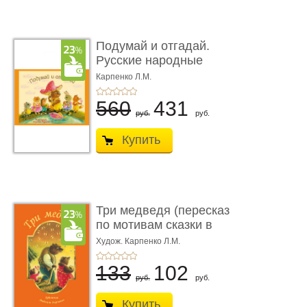
Подумай и отгадай.
Русские народные
загадки
Карпенко Л.М.
560
431
руб.
руб.
Купить
Три медведя (пересказ
по мотивам сказки в
обра� ...
Худож. Карпенко Л.М.
133
102
руб.
руб.
Купить