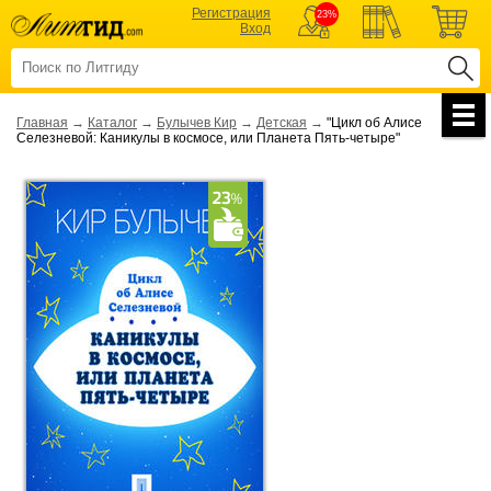
Регистрация
23%
Вход
Главная
→
Каталог
→
Булычев Кир
→
Детская
→
"Цикл об Алисе
Селезневой: Каникулы в космосе, или Планета Пять-четыре"