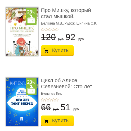
Про Мишку, который
стал мышкой.
Терапевтическа ...
Белкина М.В.,
худож. Шипина О.К.
120
92
руб.
руб.
Купить
Цикл об Алисе
Селезневой: Сто лет
тому вперед
Булычев Кир
66
51
руб.
руб.
Купить