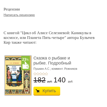
Рецензии
Написать рецензию
С книгой "Цикл об Алисе Селезневой: Каникулы в
космосе, или Планета Пять-четыре" автора Булычев
Кир также читают:
Сказка о рыбаке и
рыбке. Подробный
иллюстриров ...
Пушкин А.С.; коммент. Рожников
Л.В.
182
140
руб.
руб.
Купить