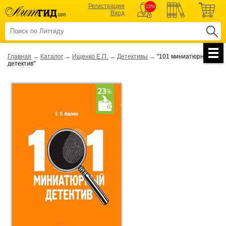
Регистрация
23%
Вход
Главная
→
Каталог
→
Ищенко Е.П.
→
Детективы
→
"101 миниатюрный
детектив"