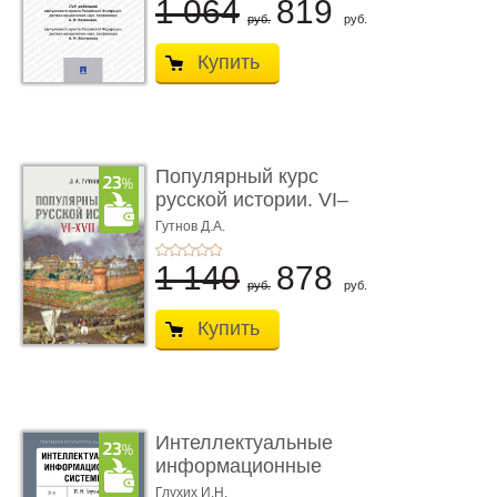
1 064
819
руб.
руб.
Купить
Популярный курс
русской истории. VI–
XVII вв. Учеб ...
Гутнов Д.А.
1 140
878
руб.
руб.
Купить
Интеллектуальные
информационные
системы. 2-е и ...
Глухих И.Н.