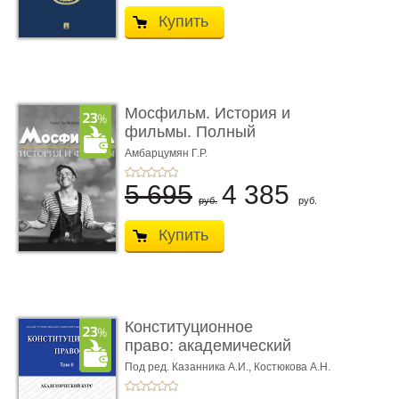
Купить
Мосфильм. История и
фильмы. Полный
иллюстриров ...
Амбарцумян Г.Р.
5 695
4 385
руб.
руб.
Купить
Конституционное
право: академический
курс. То� ...
Под ред. Казанника А.И.,
Костюкова А.Н.