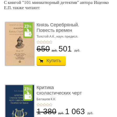
С книгой "101 миниатюрный детектив" автора Ищенко
Е.П. также читают:
Князь Серебряный.
Повесть времен
Иоанна Грозн� ...
Толстой А.К., науч. предисл.
Володихина Д.М.
650
501
руб.
руб.
Купить
Критика
схоластических черт
современной теор� ...
Баташов К.К.
1 380
1 063
руб.
руб.