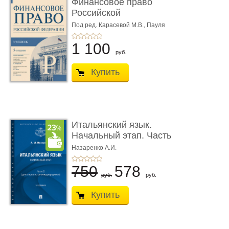
Финансовое право
Российской
Федерации. 5-е изд�
Под ред. Карасевой М.В., Пауля
А.Г., Красюкова А.В.
...
1 100
руб.
Купить
Итальянский язык.
Начальный этап. Часть
2. Учеб� ...
Назаренко А.И.
750
578
руб.
руб.
Купить