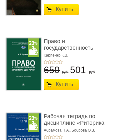
Купить
Право и
государственность
Древнего Двуречья. �
Карпенко К.В.
...
650
501
руб.
руб.
Купить
Рабочая тетрадь по
дисциплине «Риторика
для ю� ...
Абрамова Н.А.,
Боброва О.В.