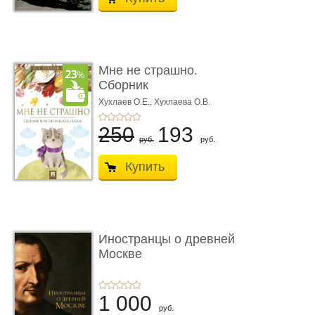
Мне не страшно.
Сборник
терапевтических
Хухлаев О.Е., Хухлаева О.В.
сказо� ...
250
193
руб.
руб.
Купить
Иностранцы о древней
Москве
1 000
руб.