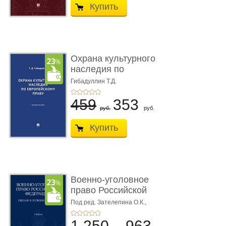
Купить
Охрана культурного
наследия по
европейскому п ...
Гибадуллин Т.Д.
459
353
руб.
руб.
Купить
Военно-уголовное
право Российской
Федерации. � ...
Под ред. Зателепина О.К.,
Шарапова С.Н.
1 250
963