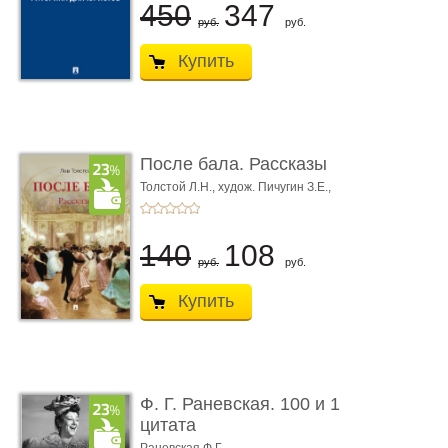
450
347
руб.
руб.
Купить
После бала. Рассказы
Толстой Л.Н.,
худож. Пичугин З.Е.,
худож. Лебедев А.И.,
худож. Лансере Е.Е.
140
108
руб.
руб.
Купить
Ф. Г. Раневская. 100 и 1
цитата