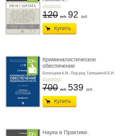
Раневская Ф.Г.
120
92
руб.
руб.
Купить
Криминалистическое
обеспечение
медиабезопас� ...
Богатырев К.М.,
Под ред. Галяшиной Е.И.
700
539
руб.
руб.
Купить
Наука в Практике.