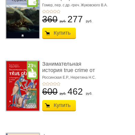
книгой»)
Гомер,
пер. с др.-греч. Жуковского В.А.
360
277
руб.
руб.
Купить
Занимательная
история true crime от
Гиппократа до � ...
Россинская Е.Р.,
Неретина Н.С.
600
462
руб.
руб.
Купить