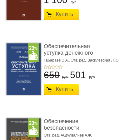
руб.
Купить
Обеспечительная
уступка денежного
требования ...
Габараев Э.А.,
Отв. ред. Василевская Л.Ю.,
вступ. сл. Каретина М.Г.
650
501
руб.
руб.
Купить
Обеспечение
безопасности
функционирования уг
Отв. ред. Абдулвалиев А.Ф.