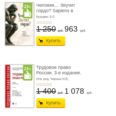
Человек… Звучит
гордо? Sapiens в
тенётах социума � ...
Кузьмин Э.Л.
1 250
963
руб.
руб.
Купить
Трудовое право
России. 3-е издание.
Учебник для ...
Отв. ред. Черных Н.В.,
Шестерякова И.В.
1 400
1 078
руб.
руб.
Купить