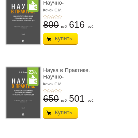
Научно-
консультационные (пра
Кочои С.М.
...
800
616
руб.
руб.
Купить
Наука в Практике.
Научно-
консультационные (пра
Кочои С.М.
...
650
501
руб.
руб.
Купить