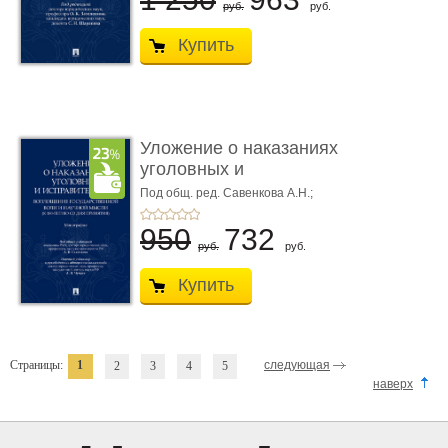
руб.
руб.
Купить
Уложение о наказаниях
уголовных и
исправитель ...
Под общ. ред. Савенкова А.Н.;
науч. ред. и рук. авт. кол. Чучаев
А.И.
950
732
руб.
руб.
Купить
Страницы:
1
следующая
2
3
4
5
наверх