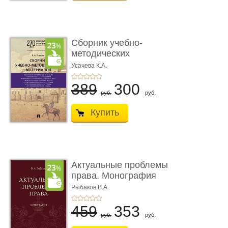
Сборник учебно-
методических
материалов по кур ...
Усачева К.А.
389
300
руб.
руб.
Купить
Актуальные проблемы
права. Монография
Рыбаков В.А.
459
353
руб.
руб.