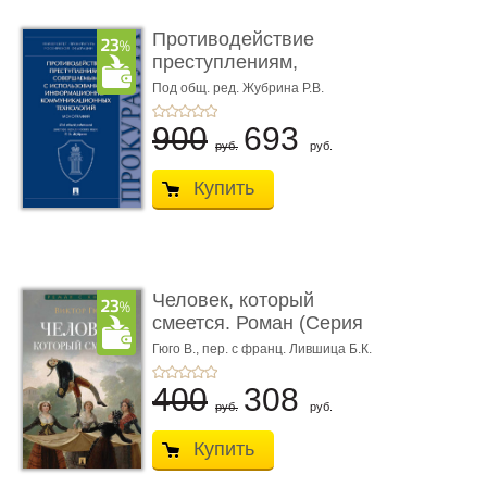
Противодействие
преступлениям,
совершаемым с ...
Под общ. ред. Жубрина Р.В.
900
693
руб.
руб.
Купить
Человек, который
смеется. Роман (Серия
«Роман с ...
Гюго В.,
пер. с франц. Лившица Б.К.
400
308
руб.
руб.
Купить