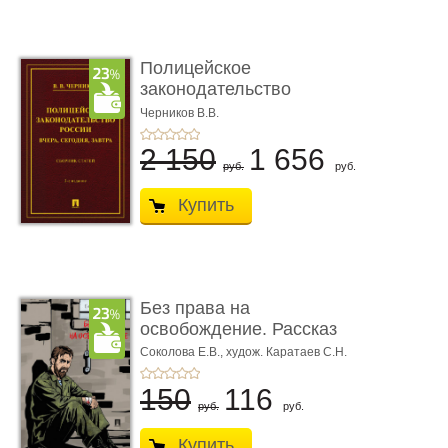
Полицейское
законодательство
России: вчера, с� ...
Черников В.В.
2 150
1 656
руб.
руб.
Купить
Без права на
освобождение. Рассказ
Соколова Е.В.,
худож. Каратаев С.Н.
150
116
руб.
руб.
Купить