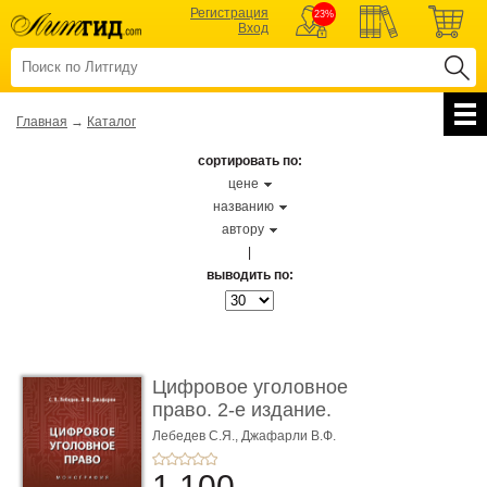
Регистрация
23%
Вход
Главная
→
Каталог
сортировать по:
цене
названию
автору
|
выводить по:
Цифровое уголовное
право. 2-е издание.
Монограф ...
Лебедев С.Я.,
Джафарли В.Ф.
1 100