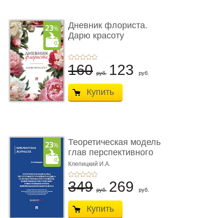
Дневник флориста.
Дарю красоту
160
123
руб.
руб.
Купить
Теоретическая модель
глав перспективного
УК о ...
Клепицкий И.А.
349
269
руб.
руб.
Купить