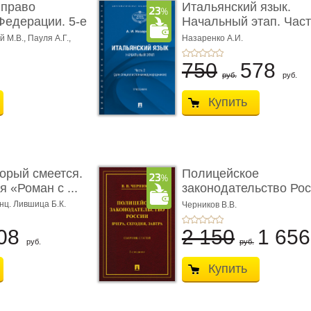
 право
Итальянский язык.
Федерации. 5-е
Начальный этап. Част
Учеб� ...
 М.В., Пауля А.Г.,
Назаренко А.И.
750
578
руб.
руб.
Купить
торый смеется.
Полицейское
 «Роман с ...
законодательство Рос
вчера, с� ...
нц. Лившица Б.К.
Черников В.В.
08
2 150
1 65
руб.
руб.
Купить