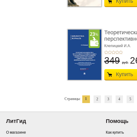
Купить
Теоретическ
перспективно
Клепицкий И.А.
349
2
руб.
Купить
Страницы:
1
2
3
4
5
ЛитГид
Помощь
О магазине
Как купить