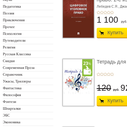
Монограф ...
Педагогика
Лебедев С.Я.,
Джа
Поэзия
1 100
Приключения
руб.
Прочее
Купить
Психология
Путеводители
Религия
Русская Классика
Скидки
Тетрадь для
Современная Проза
Справочник
Ужасы, Триллеры
120
9
Фантастика
руб.
Философия
Купить
Фэнтези
Шпаргалки
ЭБС
Экономика