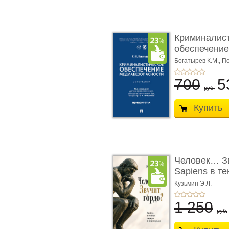
Криминалис
обеспечение
медиабезопа
Богатырев К.М.,
По
700
5
руб.
Купить
Человек… Зв
Sapiens в т
� ...
Кузьмин Э.Л.
1 250
руб.