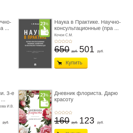
учно-
Наука в Практике. Научно-
 ...
консультационные (пра ...
Кочои С.М.
650
501
руб.
руб.
Купить
и. 3-е
Дневник флориста. Дарю
...
красоту
ова И.В.
8
160
123
руб.
руб.
руб.