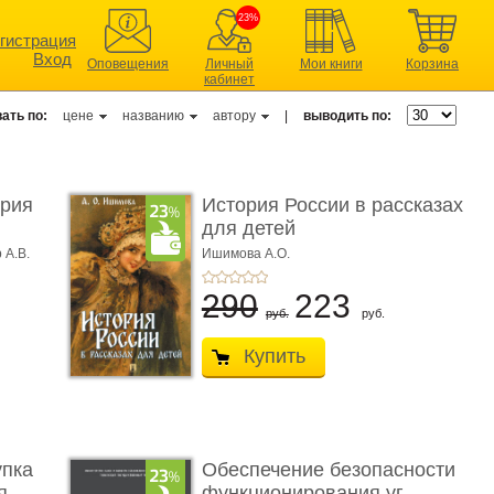
23%
гистрация
Вход
Оповещения
Личный
Мои книги
Корзина
кабинет
ать по:
цене
названию
автору
|
выводить по:
ерия
История России в рассказах
для детей
 А.В.
Ишимова А.О.
290
223
руб.
руб.
Купить
упка
Обеспечение безопасности
 ...
функционирования уг ...