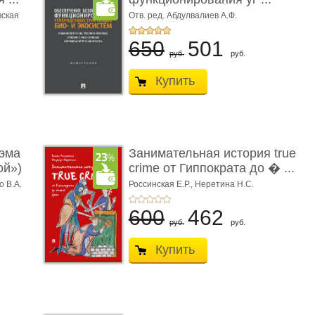
вская
Отв. ред. Абдулвалиев А.Ф.
650
501
руб.
руб.
Купить
эма
Занимательная история true
ой»)
crime от Гиппократа до � ...
о В.А.
Россинская Е.Р.,
Неретина Н.С.
600
462
руб.
руб.
Купить