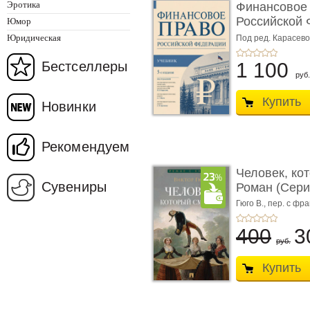
Эротика
Финансовое
Российской 
Юмор
изд� ...
Юридическая
Под ред. Карасевой
Красюкова А.В.
Бестселлеры
1 100
руб.
Купить
Новинки
Рекомендуем
Человек, ко
Сувениры
Роман (Серия
Гюго В.,
пер. с фра
400
3
руб.
Купить