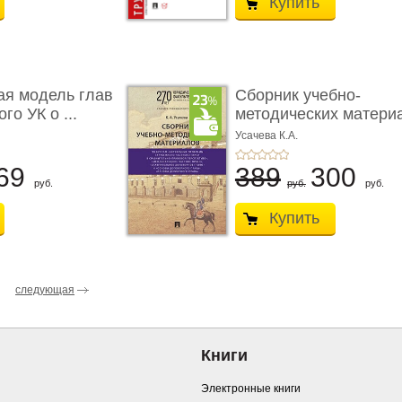
Купить
ая модель глав
Сборник учебно-
го УК о ...
методических матери
по кур ...
Усачева К.А.
69
389
300
руб.
руб.
руб.
Купить
следующая
Книги
Электронные книги