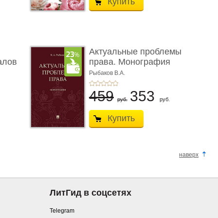
Купить
Актуальные проблемы
алов
права. Монография
Рыбаков В.А.
459
353
руб.
руб.
Купить
наверх
ЛитГид в соцсетях
Telegram