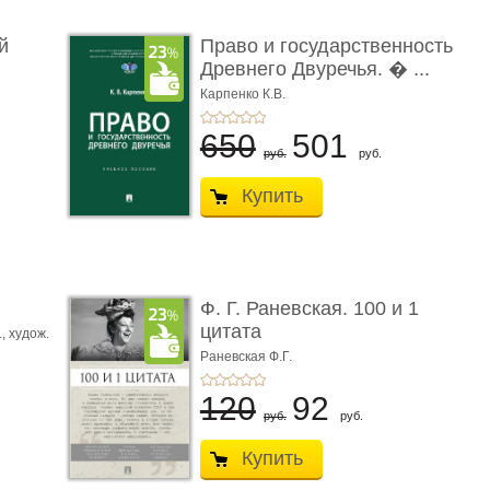
й
Право и государственность
Древнего Двуречья. � ...
Карпенко К.В.
650
501
руб.
руб.
Купить
ы
Ф. Г. Раневская. 100 и 1
цитата
.,
худож.
Е.
Раневская Ф.Г.
120
92
руб.
руб.
Купить