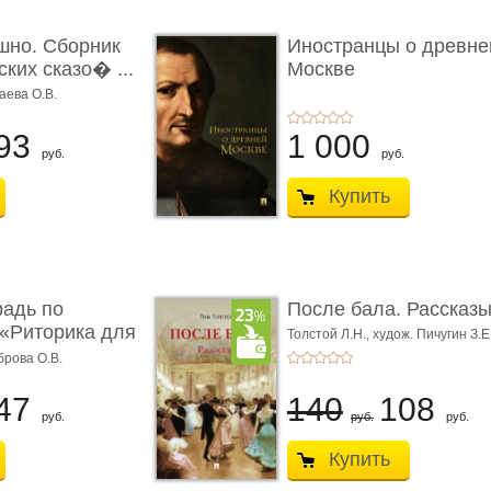
шно. Сборник
Иностранцы о древне
ких сказо� ...
Москве
аева О.В.
93
1 000
руб.
руб.
Купить
радь по
После бала. Рассказ
«Риторика для
Толстой Л.Н.,
худож. Пичугин З.Е
Лебедев А.И.,
худож. Лансере Е.
брова О.В.
47
140
108
руб.
руб.
руб.
Купить