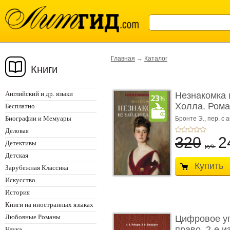
Главная
→
Каталог
Книги
Английский и др. языки
Незнакомка 
Холла. Ром
Бесплатно
...
Биографии и Мемуары
Бронте Э.,
пер. с а
Деловая
320
2
Детективы
руб.
Детская
Купить
Зарубежная Классика
Искусство
История
Книги на иностранных языках
Любовные Романы
Цифровое у
право. 2-е и
Наука