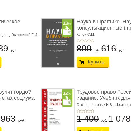
тическое
Наука в Практике. На
консультационные (пра
с� ...
Кочои С.М.
д ред. Галяшиной Е.И.
39
800
616
руб.
руб.
руб.
Купить
учит гордо?
Трудовое право Росси
енётах социума
издание. Учебник для 
Отв. ред. Черных Н.В., Шестеряк
963
1 400
1 07
руб.
руб.