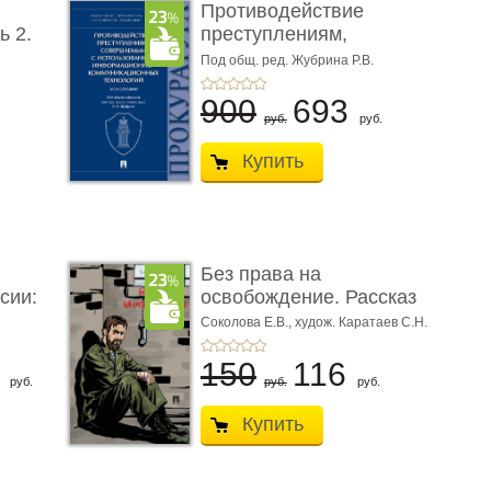
Противодействие
ь 2.
преступлениям,
совершаемым с ...
Под общ. ред. Жубрина Р.В.
900
693
руб.
руб.
Купить
Без права на
сии:
освобождение. Рассказ
Соколова Е.В.,
худож. Каратаев С.Н.
6
150
116
руб.
руб.
руб.
Купить