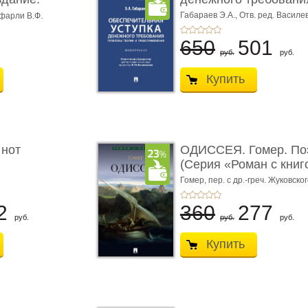
Габараев Э.А.,
Отв. ред. Василе
фарли В.Ф.
Л.Ю.,
вступ. сл. Каретина М.Г.
650
501
руб.
руб.
Купить
 нот
ОДИССЕЯ. Гомер. По
(Серия «Роман с книг
Гомер,
пер. с др.-греч. Жуковског
2
360
277
руб.
руб.
руб.
Купить