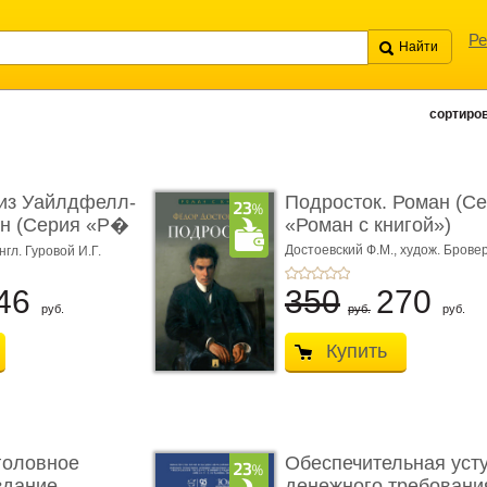
Ре
сортиров
из Уайлдфелл-
Подросток. Роман (С
ан (Серия «Р�
«Роман с книгой»)
Достоевский Ф.М.,
худож. Бровер
нгл. Гуровой И.Г.
46
350
270
руб.
руб.
руб.
Купить
головное
Обеспечительная уст
здание.
денежного требования