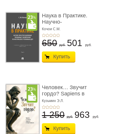
Наука в Практике.
Научно-
консультационные (пра
Кочои С.М.
...
650
501
руб.
руб.
Купить
Человек… Звучит
гордо? Sapiens в
тенётах социума � ...
Кузьмин Э.Л.
1 250
963
руб.
руб.
Купить