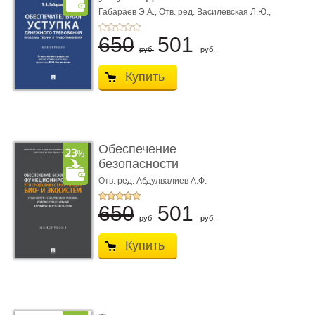
требования ...
Габараев Э.А.,
Отв. ред. Василевская Л.Ю.,
вступ. сл. Каретина М.Г.
650
501
руб.
руб.
Купить
Обеспечение
безопасности
функционирования уг
Отв. ред. Абдулвалиев А.Ф.
...
650
501
руб.
руб.
Купить