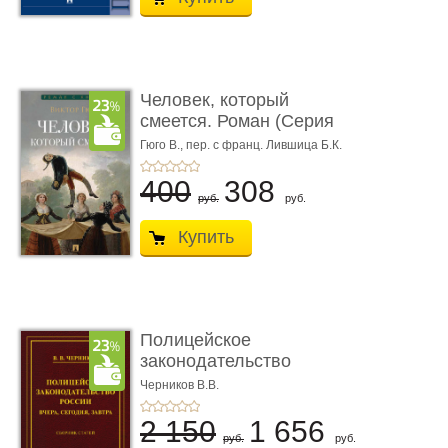
Человек, который
смеется. Роман (Серия
«Роман с ...
Гюго В.,
пер. с франц. Лившица Б.К.
400
308
руб.
руб.
Купить
Полицейское
законодательство
России: вчера, с� ...
Черников В.В.
2 150
1 656
руб.
руб.