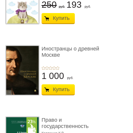
250
193
руб.
руб.
Купить
Иностранцы о древней
Москве
1 000
руб.
Купить
Право и
государственность
Древнего Двуречья. �