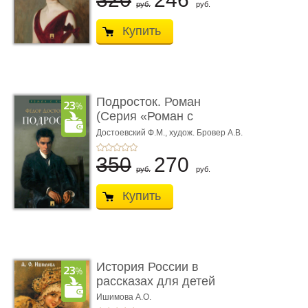
руб.
руб.
Купить
Подросток. Роман
(Серия «Роман с
книгой»)
Достоевский Ф.М.,
худож. Бровер А.В.
350
270
руб.
руб.
Купить
История России в
рассказах для детей
Ишимова А.О.