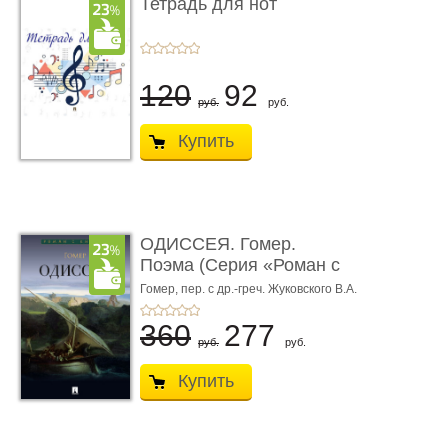
Тетрадь для нот
120
92
руб.
руб.
Купить
ОДИССЕЯ. Гомер.
Поэма (Серия «Роман с
книгой»)
Гомер,
пер. с др.-греч. Жуковского В.А.
360
277
руб.
руб.
Купить