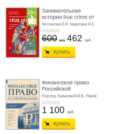
Занимательная
история true crime от
Гиппократа до � ...
Россинская Е.Р.,
Неретина Н.С.
600
462
руб.
руб.
Купить
Финансовое право
Российской
Федерации. 5-е изд�
Под ред. Карасевой М.В., Пауля
А.Г., Красюкова А.В.
...
1 100
руб.
Купить