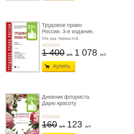
Трудовое право
России. 3-е издание.
Учебник для ...
Отв. ред. Черных Н.В.,
Шестерякова И.В.
1 400
1 078
руб.
руб.
Купить
Дневник флориста.
Дарю красоту
160
123
руб.
руб.