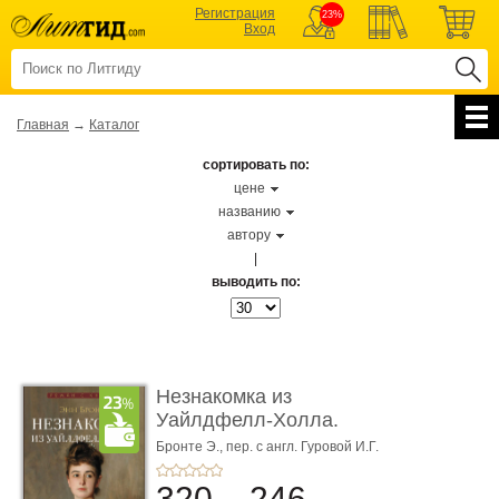
Регистрация
23%
Вход
Главная
→
Каталог
сортировать по:
цене
названию
автору
|
выводить по:
Незнакомка из
Уайлдфелл-Холла.
Роман (Серия «Р� ...
Бронте Э.,
пер. с англ. Гуровой И.Г.
320
246