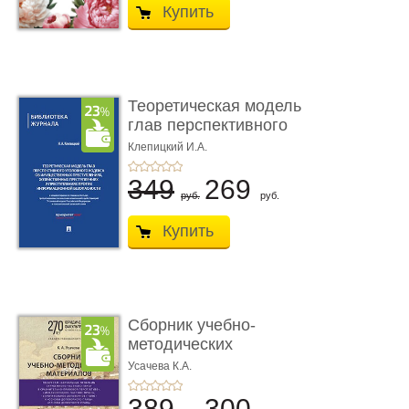
Купить
Теоретическая модель
глав перспективного
УК о ...
Клепицкий И.А.
349
269
руб.
руб.
Купить
Сборник учебно-
методических
материалов по кур ...
Усачева К.А.
389
300