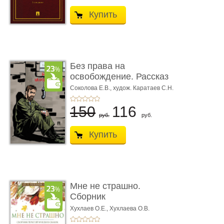
Купить
Без права на
освобождение. Рассказ
Соколова Е.В.,
худож. Каратаев С.Н.
150
116
руб.
руб.
Купить
Мне не страшно.
Сборник
терапевтических
Хухлаев О.Е., Хухлаева О.В.
сказо� ...