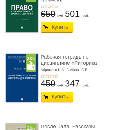
Карпенко К.В.
...
650
501
руб.
руб.
Купить
Рабочая тетрадь по
дисциплине «Риторика
для ю� ...
Абрамова Н.А.,
Боброва О.В.
450
347
руб.
руб.
Купить
После бала. Рассказы