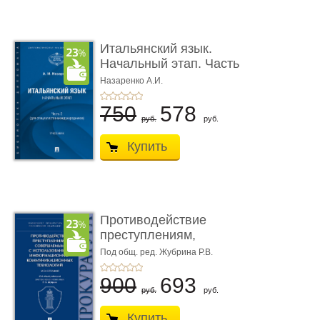
Итальянский язык.
Начальный этап. Часть
2. Учеб� ...
Назаренко А.И.
750
578
руб.
руб.
Купить
Противодействие
преступлениям,
совершаемым с ...
Под общ. ред. Жубрина Р.В.
900
693
руб.
руб.
Купить