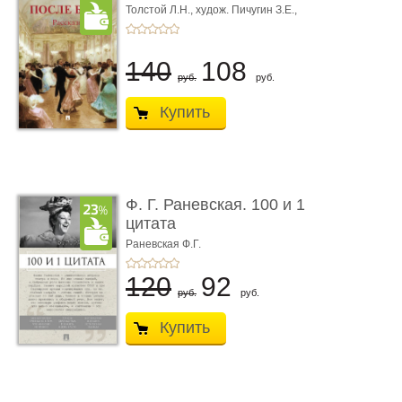
Толстой Л.Н.,
худож. Пичугин З.Е.,
худож. Лебедев А.И.,
худож. Лансере Е.Е.
140
108
руб.
руб.
Купить
Ф. Г. Раневская. 100 и 1
цитата
Раневская Ф.Г.
120
92
руб.
руб.
Купить