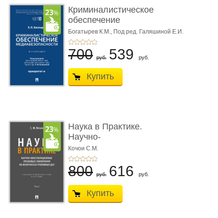
Криминалистическое
обеспечение
медиабезопас� ...
Богатырев К.М.,
Под ред. Галяшиной Е.И.
700
539
руб.
руб.
Купить
Наука в Практике.
Научно-
консультационные (пра
Кочои С.М.
...
800
616
руб.
руб.
Купить