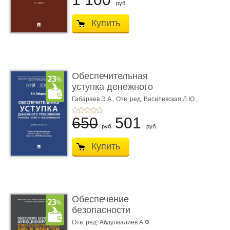
руб.
Купить
Обеспечительная
уступка денежного
требования ...
Габараев Э.А.,
Отв. ред. Василевская Л.Ю.,
вступ. сл. Каретина М.Г.
650
501
руб.
руб.
Купить
Обеспечение
безопасности
функционирования уг
Отв. ред. Абдулвалиев А.Ф.