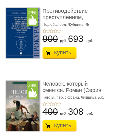
Противодействие
преступлениям,
совершаемым с ...
Под общ. ред. Жубрина Р.В.
900
693
руб.
руб.
Купить
Человек, который
смеется. Роман (Серия
«Роман с ...
Гюго В.,
пер. с франц. Лившица Б.К.
400
308
руб.
руб.
Купить