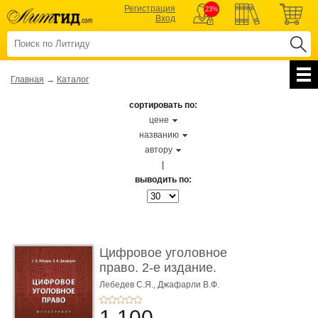
Регистрация
23%
Вход
Главная
→
Каталог
сортировать по:
цене
названию
автору
|
выводить по:
Цифровое уголовное
право. 2-е издание.
Монограф ...
Лебедев С.Я.,
Джафарли В.Ф.
1 100