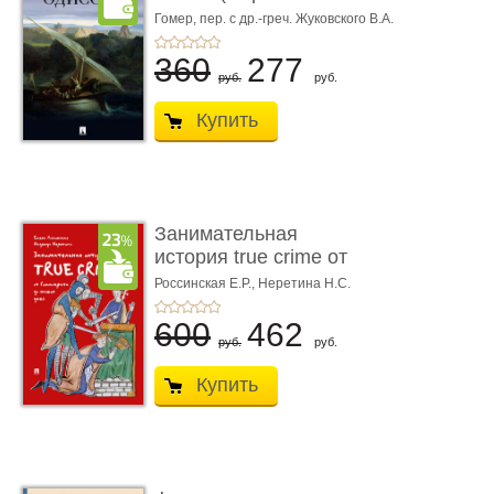
книгой»)
Гомер,
пер. с др.-греч. Жуковского В.А.
360
277
руб.
руб.
Купить
Занимательная
история true crime от
Гиппократа до � ...
Россинская Е.Р.,
Неретина Н.С.
600
462
руб.
руб.
Купить