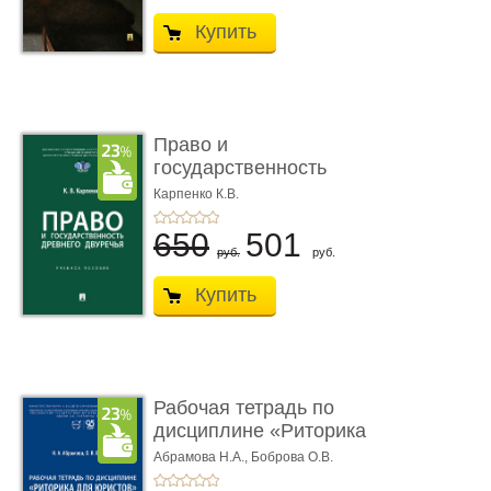
Купить
Право и
государственность
Древнего Двуречья. �
Карпенко К.В.
...
650
501
руб.
руб.
Купить
Рабочая тетрадь по
дисциплине «Риторика
для ю� ...
Абрамова Н.А.,
Боброва О.В.