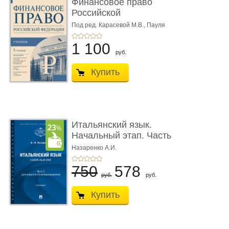
Финансовое право
Российской
Федерации. 5-е изд�
Под ред. Карасевой М.В., Пауля
А.Г., Красюкова А.В.
...
1 100
руб.
Купить
Итальянский язык.
Начальный этап. Часть
2. Учеб� ...
Назаренко А.И.
750
578
руб.
руб.
Купить