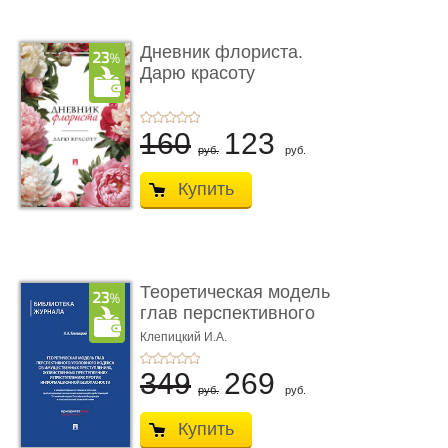
Дневник флориста.
Дарю красоту
160
123
руб.
руб.
Купить
Теоретическая модель
глав перспективного
УК о ...
Клепицкий И.А.
349
269
руб.
руб.
Купить