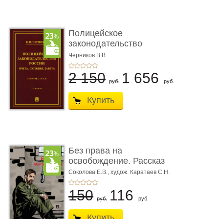
Полицейское
законодательство
России: вчера, с� ...
Черников В.В.
2 150
1 656
руб.
руб.
Купить
Без права на
освобождение. Рассказ
Соколова Е.В.,
худож. Каратаев С.Н.
150
116
руб.
руб.
Купить