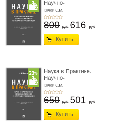
Научно-
консультационные (пра
Кочои С.М.
...
800
616
руб.
руб.
Купить
Наука в Практике.
Научно-
консультационные (пра
Кочои С.М.
...
650
501
руб.
руб.
Купить