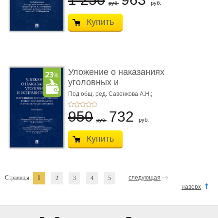
руб.
руб.
Купить
Уложение о наказаниях
уголовных и
исправитель ...
Под общ. ред. Савенкова А.Н.;
науч. ред. и рук. авт. кол. Чучаев
А.И.
950
732
руб.
руб.
Купить
Страницы:
1
следующая
2
3
4
5
наверх