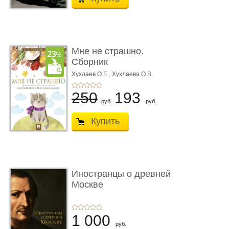
Мне не страшно.
Сборник
терапевтических
Хухлаев О.Е., Хухлаева О.В.
сказо� ...
250
193
руб.
руб.
Купить
Иностранцы о древней
Москве
1 000
руб.