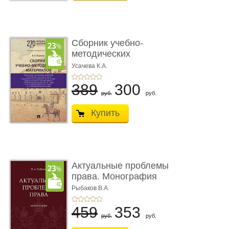
Сборник учебно-
методических
материалов по кур ...
Усачева К.А.
389
300
руб.
руб.
Купить
Актуальные проблемы
права. Монография
Рыбаков В.А.
459
353
руб.
руб.