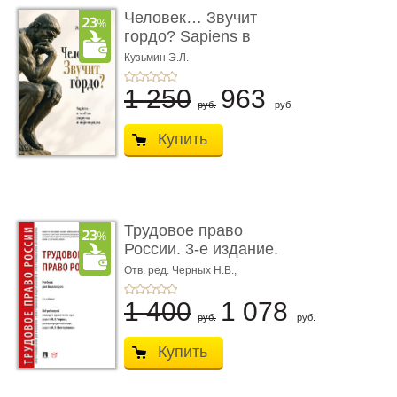
Человек… Звучит
гордо? Sapiens в
тенётах социума � ...
Кузьмин Э.Л.
1 250
963
руб.
руб.
Купить
Трудовое право
России. 3-е издание.
Учебник для ...
Отв. ред. Черных Н.В.,
Шестерякова И.В.
1 400
1 078
руб.
руб.
Купить