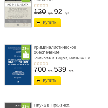
Раневская Ф.Г.
120
92
руб.
руб.
Купить
Криминалистическое
обеспечение
медиабезопас� ...
Богатырев К.М.,
Под ред. Галяшиной Е.И.
700
539
руб.
руб.
Купить
Наука в Практике.