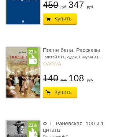
450
347
руб.
руб.
Купить
После бала. Рассказы
Толстой Л.Н.,
худож. Пичугин З.Е.,
худож. Лебедев А.И.,
худож. Лансере Е.Е.
140
108
руб.
руб.
Купить
Ф. Г. Раневская. 100 и 1
цитата