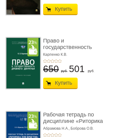
Купить
Право и
государственность
Древнего Двуречья. �
Карпенко К.В.
...
650
501
руб.
руб.
Купить
Рабочая тетрадь по
дисциплине «Риторика
для ю� ...
Абрамова Н.А.,
Боброва О.В.