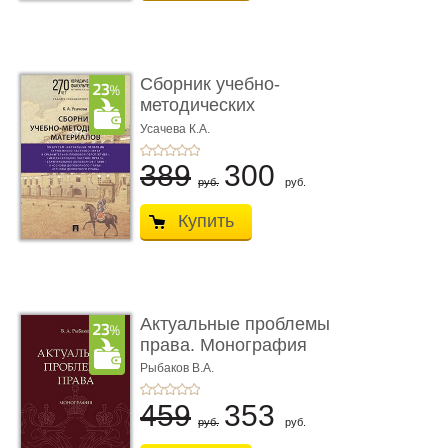
Сборник учебно-
методических
материалов по кур ...
Усачева К.А.
389
300
руб.
руб.
Купить
Актуальные проблемы
права. Монография
Рыбаков В.А.
459
353
руб.
руб.