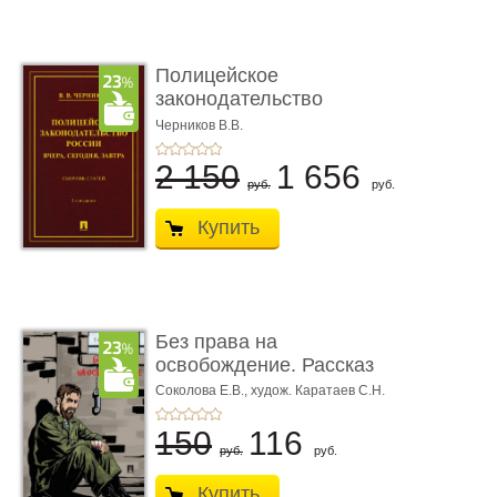
Полицейское
законодательство
России: вчера, с� ...
Черников В.В.
2 150
1 656
руб.
руб.
Купить
Без права на
освобождение. Рассказ
Соколова Е.В.,
худож. Каратаев С.Н.
150
116
руб.
руб.
Купить