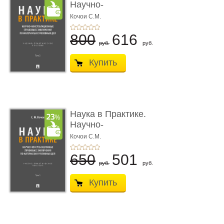
Научно-
консультационные (пра
Кочои С.М.
...
800
616
руб.
руб.
Купить
Наука в Практике.
Научно-
консультационные (пра
Кочои С.М.
...
650
501
руб.
руб.
Купить