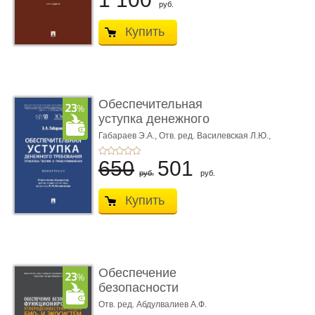
руб.
Купить
Обеспечительная
уступка денежного
требования ...
Габараев Э.А.,
Отв. ред. Василевская Л.Ю.,
вступ. сл. Каретина М.Г.
650
501
руб.
руб.
Купить
Обеспечение
безопасности
функционирования уг
Отв. ред. Абдулвалиев А.Ф.