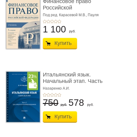
Финансовое право
Российской
Федерации. 5-е изд�
Под ред. Карасевой М.В., Пауля
А.Г., Красюкова А.В.
...
1 100
руб.
Купить
Итальянский язык.
Начальный этап. Часть
2. Учеб� ...
Назаренко А.И.
750
578
руб.
руб.
Купить