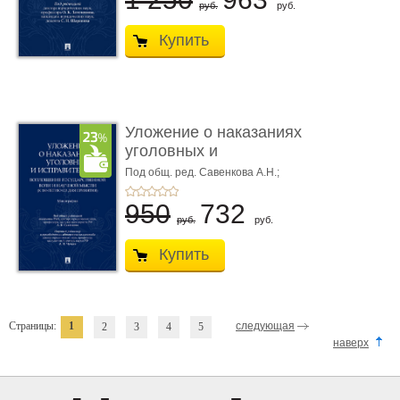
руб.
руб.
Купить
Уложение о наказаниях
уголовных и
исправитель ...
Под общ. ред. Савенкова А.Н.;
науч. ред. и рук. авт. кол. Чучаев
А.И.
950
732
руб.
руб.
Купить
Страницы:
1
следующая
2
3
4
5
наверх