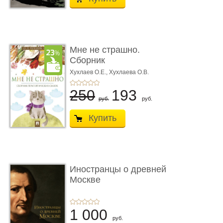
Мне не страшно.
Сборник
терапевтических
Хухлаев О.Е., Хухлаева О.В.
сказо� ...
250
193
руб.
руб.
Купить
Иностранцы о древней
Москве
1 000
руб.