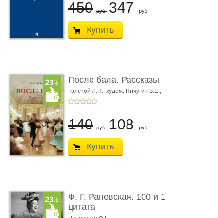
450
347
руб.
руб.
Купить
После бала. Рассказы
Толстой Л.Н.,
худож. Пичугин З.Е.,
худож. Лебедев А.И.,
худож. Лансере Е.Е.
140
108
руб.
руб.
Купить
Ф. Г. Раневская. 100 и 1
цитата