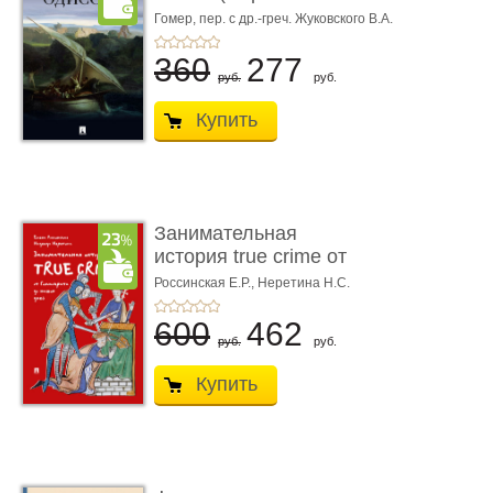
книгой»)
Гомер,
пер. с др.-греч. Жуковского В.А.
360
277
руб.
руб.
Купить
Занимательная
история true crime от
Гиппократа до � ...
Россинская Е.Р.,
Неретина Н.С.
600
462
руб.
руб.
Купить