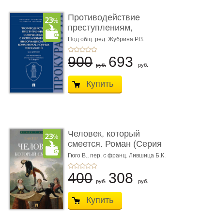
Противодействие
преступлениям,
совершаемым с ...
Под общ. ред. Жубрина Р.В.
900
693
руб.
руб.
Купить
Человек, который
смеется. Роман (Серия
«Роман с ...
Гюго В.,
пер. с франц. Лившица Б.К.
400
308
руб.
руб.
Купить