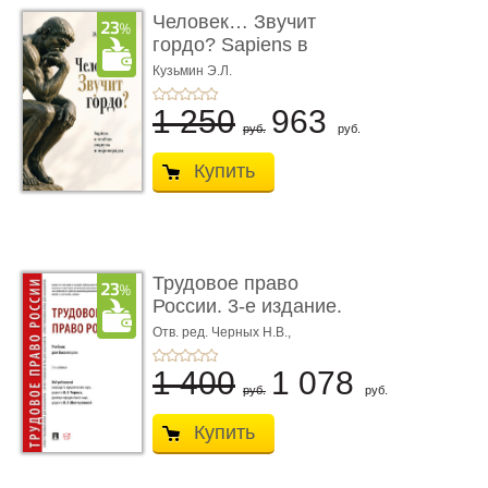
Человек… Звучит
гордо? Sapiens в
тенётах социума � ...
Кузьмин Э.Л.
1 250
963
руб.
руб.
Купить
Трудовое право
России. 3-е издание.
Учебник для ...
Отв. ред. Черных Н.В.,
Шестерякова И.В.
1 400
1 078
руб.
руб.
Купить