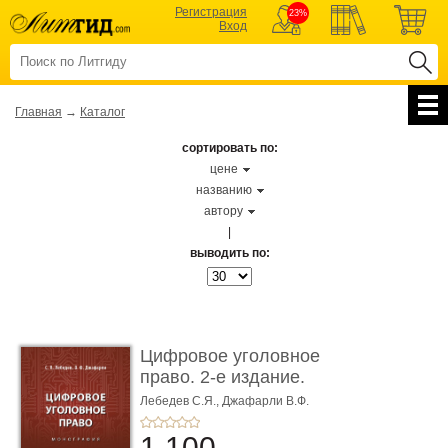
Регистрация
23%
Вход
Главная
→
Каталог
сортировать по:
цене
названию
автору
|
выводить по:
Цифровое уголовное
право. 2-е издание.
Монограф ...
Лебедев С.Я.,
Джафарли В.Ф.
1 100