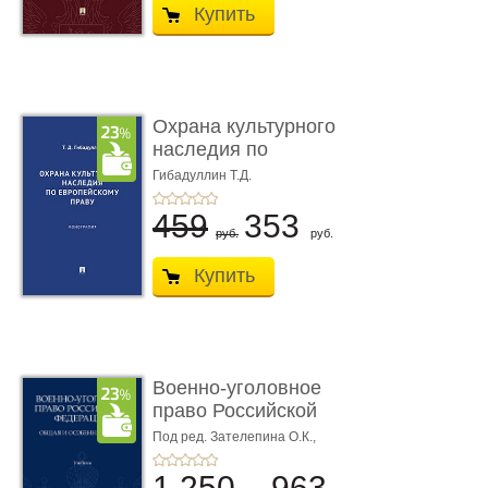
Купить
Охрана культурного
наследия по
европейскому п ...
Гибадуллин Т.Д.
459
353
руб.
руб.
Купить
Военно-уголовное
право Российской
Федерации. � ...
Под ред. Зателепина О.К.,
Шарапова С.Н.
1 250
963