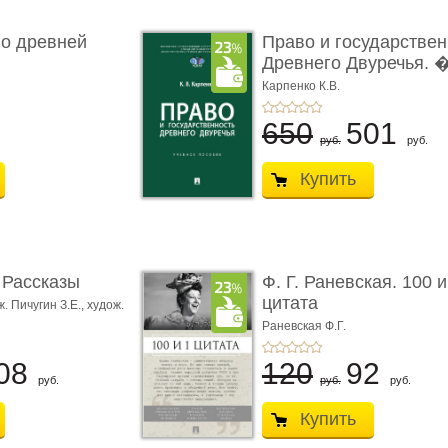
о древней
Право и государствен
Древнего Двуречья. � 
Карпенко К.В.
650
501
руб.
руб.
Купить
 Рассказы
Ф. Г. Раневская. 100 и
цитата
. Пичугин З.Е.,
худож.
ж. Лансере Е.Е.
Раневская Ф.Г.
08
120
92
руб.
руб.
руб.
Купить