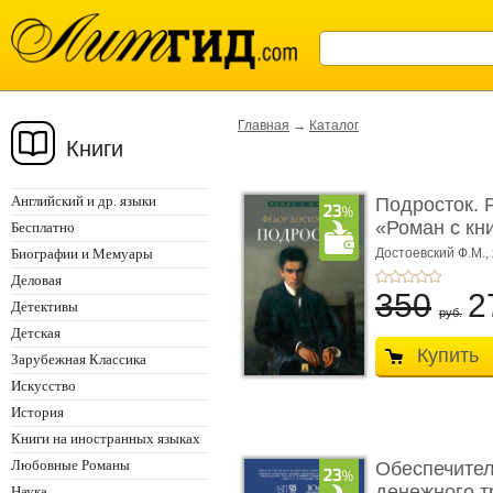
Главная
→
Каталог
Книги
Английский и др. языки
Подросток. 
«Роман с кн
Бесплатно
Биографии и Мемуары
Достоевский Ф.М.,
Деловая
350
2
Детективы
руб.
Детская
Купить
Зарубежная Классика
Искусство
История
Книги на иностранных языках
Любовные Романы
Обеспечител
денежного тр
Наука