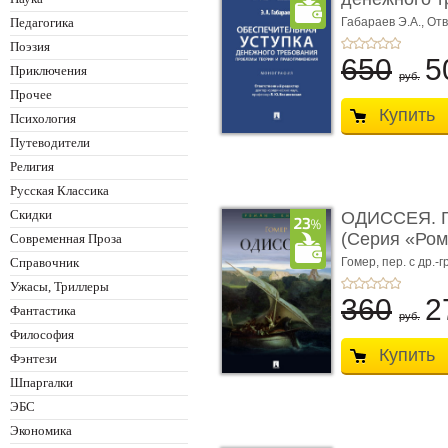
Педагогика
Габараев Э.А.,
Отв
Л.Ю.,
вступ. сл. Ка
Поэзия
650
5
Приключения
руб.
Прочее
Купить
Психология
Путеводители
Религия
Русская Классика
Скидки
ОДИССЕЯ. Г
(Серия «Ром
Современная Проза
Справочник
Гомер,
пер. с др.-г
Ужасы, Триллеры
360
2
Фантастика
руб.
Философия
Купить
Фэнтези
Шпаргалки
ЭБС
Экономика