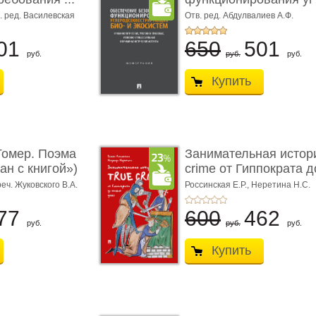
. ред. Василевская
Отв. ред. Абдулвалиев А.Ф.
ретина М.Г.
01
650
501
руб.
руб.
руб.
Купить
омер. Поэма
Занимательная истори
ан с книгой»)
crime от Гиппократа до
реч. Жуковского В.А.
Россинская Е.Р.,
Неретина Н.С.
77
600
462
руб.
руб.
руб.
Купить