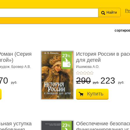
Ре
сортиров
Роман (Серия
История России в рас
игой»)
для детей
худож. Бровер А.В.
Ишимова А.О.
70
290
223
руб.
руб.
руб.
Купить
ьная уступка
Обеспечение безопас
ебования ...
функционирования уг .