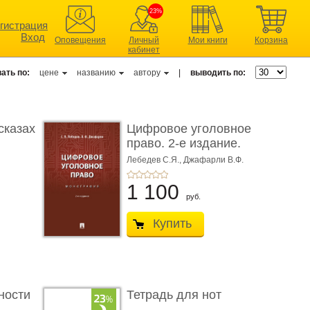
23%
гистрация
Вход
Оповещения
Личный
Мои книги
Корзина
кабинет
ать по:
цене
названию
автору
|
выводить по:
сказах
Цифровое уголовное
право. 2-е издание.
Монограф ...
Лебедев С.Я.,
Джафарли В.Ф.
1 100
руб.
Купить
ности
Тетрадь для нот
..