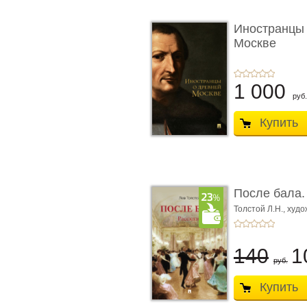
Иностранцы 
Москве
1 000
руб.
Купить
После бала.
Толстой Л.Н.,
худож
Лебедев А.И.,
худо
140
1
руб.
Купить