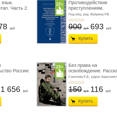
 язык.
Противодействие
тап. Часть 2.
преступлениям,
совершаемым с ...
Под общ. ред. Жубрина Р.В.
78
900
693
руб.
руб.
руб.
Купить
е
Без права на
ьство России:
освобождение. Расск
Соколова Е.В.,
худож. Каратаев 
1 656
150
116
руб.
руб.
руб.
Купить