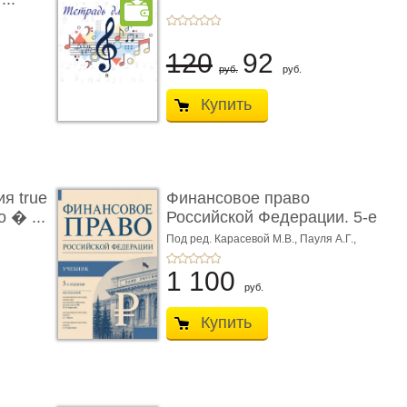
120
92
руб.
руб.
Купить
я true
Финансовое право
 � ...
Российской Федерации. 5-е
изд� ...
Под ред. Карасевой М.В., Пауля А.Г.,
Красюкова А.В.
1 100
руб.
Купить