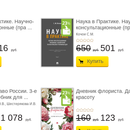
ктике. Научно-
Наука в Практике. На
нные (пра ...
консультационные (пра
Кочои С.М.
16
650
501
руб.
руб.
руб.
Купить
аво России. 3-е
Дневник флориста. Д
бник для ...
красоту
Н.В., Шестерякова И.В.
1 078
160
123
руб.
руб.
руб.