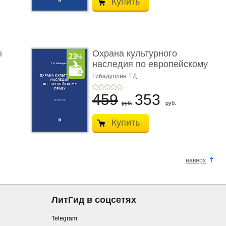
Купить
ы
Охрана культурного
наследия по европейскому
п ...
Гибадуллин Т.Д.
459
353
руб.
руб.
Купить
наверх
ЛитГид в соцсетях
Telegram