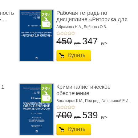
ность
Рабочая тетрадь по
...
дисциплине «Риторика для
ю� ...
Абрамова Н.А.,
Боброва О.В.
450
347
руб.
руб.
Купить
 1
Криминалистическое
обеспечение
медиабезопас� ...
Богатырев К.М.,
Под ред. Галяшиной Е.И.
700
539
руб.
руб.
Купить