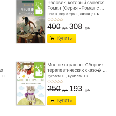
Человек, который смеется.
Роман (Серия «Роман с ...
Гюго В.,
пер. с франц. Лившица Б.К.
400
308
руб.
руб.
Купить
Мне не страшно. Сборник
аз
терапевтических сказо� ...
С.Н.
Хухлаев О.Е., Хухлаева О.В.
250
193
руб.
руб.
Купить