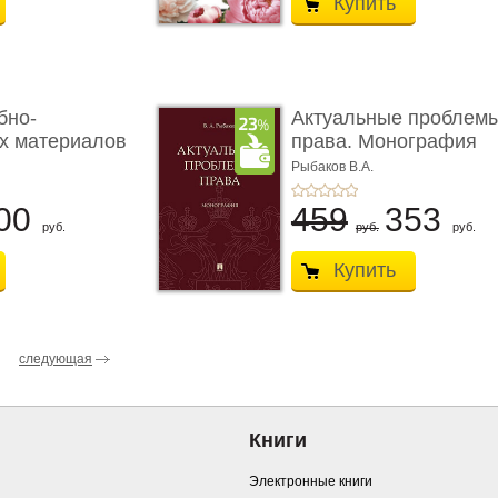
Купить
бно-
Актуальные проблем
х материалов
права. Монография
Рыбаков В.А.
00
459
353
руб.
руб.
руб.
Купить
следующая
Книги
Электронные книги