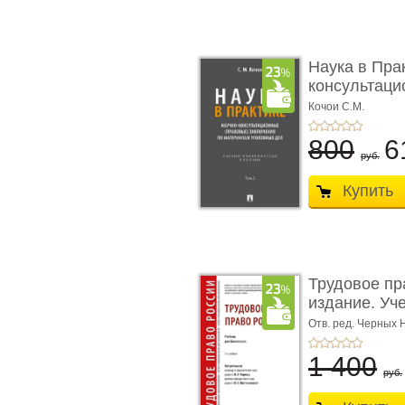
Наука в Пра
консультацио
Кочои С.М.
800
6
руб.
Купить
Трудовое пр
издание. Уче
Отв. ред. Черных 
1 400
руб.