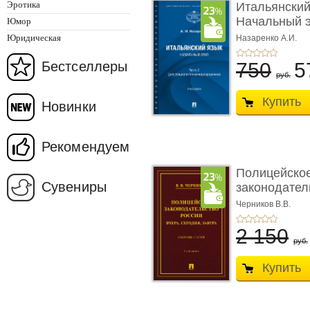
Эротика
Итальянский
Начальный э
Юмор
Учеб� ...
Юридическая
Назаренко А.И.
Бестселлеры
750
5
руб.
Купить
Новинки
Рекомендуем
Полицейско
Сувениры
законодател
вчера, с� ...
Черников В.В.
2 150
руб.
Купить