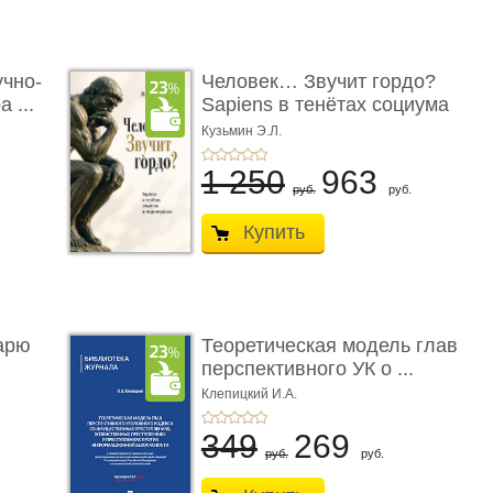
учно-
Человек… Звучит гордо?
 ...
Sapiens в тенётах социума
� ...
Кузьмин Э.Л.
1 250
963
руб.
руб.
Купить
арю
Теоретическая модель глав
перспективного УК о ...
Клепицкий И.А.
349
269
руб.
руб.