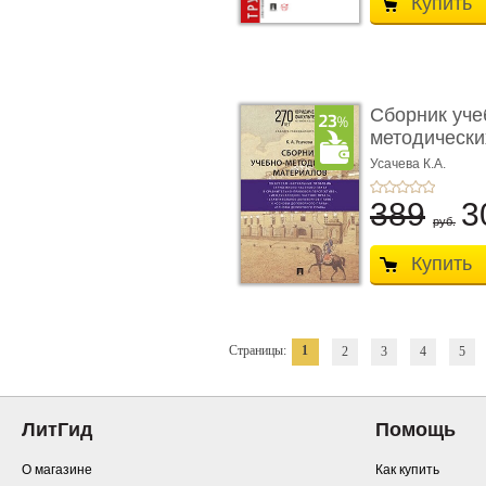
Купить
Сборник уче
методически
по кур ...
Усачева К.А.
389
3
руб.
Купить
Страницы:
1
2
3
4
5
ЛитГид
Помощь
О магазине
Как купить