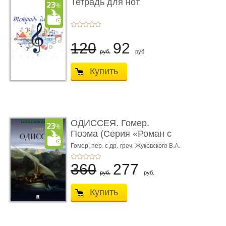
Тетрадь для нот
120
92
руб.
руб.
Купить
ОДИССЕЯ. Гомер.
Поэма (Серия «Роман с
книгой»)
Гомер,
пер. с др.-греч. Жуковского В.А.
360
277
руб.
руб.
Купить