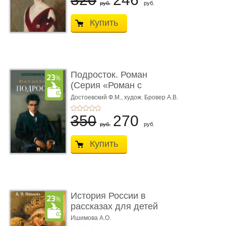
руб.
руб.
Купить
Подросток. Роман
(Серия «Роман с
книгой»)
Достоевский Ф.М.,
худож. Бровер А.В.
350
270
руб.
руб.
Купить
История России в
рассказах для детей
Ишимова А.О.