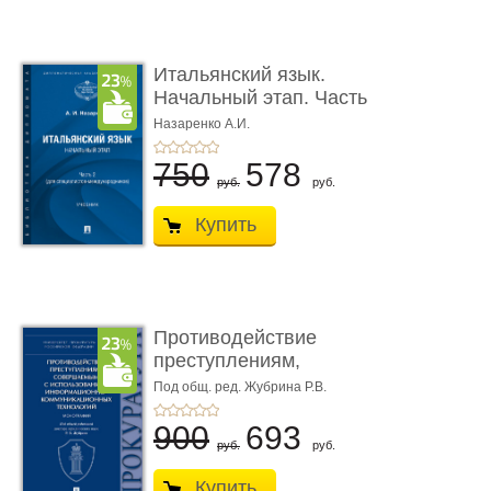
Итальянский язык.
Начальный этап. Часть
2. Учеб� ...
Назаренко А.И.
750
578
руб.
руб.
Купить
Противодействие
преступлениям,
совершаемым с ...
Под общ. ред. Жубрина Р.В.
900
693
руб.
руб.
Купить