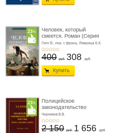
Человек, который
смеется. Роман (Серия
«Роман с ...
Гюго В.,
пер. с франц. Лившица Б.К.
400
308
руб.
руб.
Купить
Полицейское
законодательство
России: вчера, с� ...
Черников В.В.
2 150
1 656
руб.
руб.