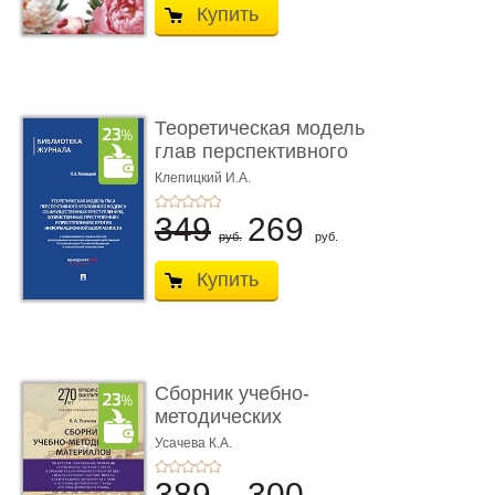
Купить
Теоретическая модель
глав перспективного
УК о ...
Клепицкий И.А.
349
269
руб.
руб.
Купить
Сборник учебно-
методических
материалов по кур ...
Усачева К.А.
389
300