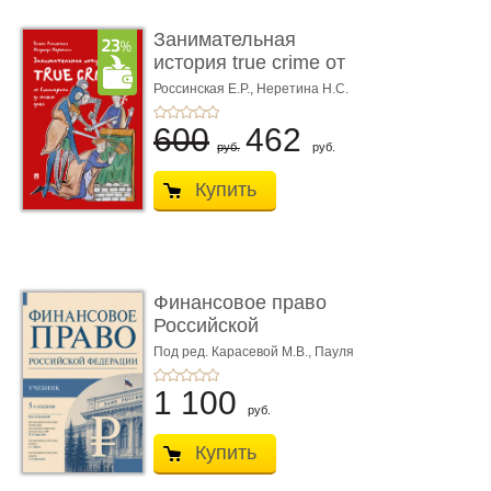
Занимательная
история true crime от
Гиппократа до � ...
Россинская Е.Р.,
Неретина Н.С.
600
462
руб.
руб.
Купить
Финансовое право
Российской
Федерации. 5-е изд�
Под ред. Карасевой М.В., Пауля
А.Г., Красюкова А.В.
...
1 100
руб.
Купить