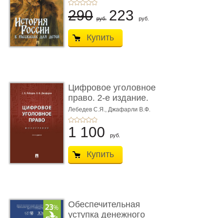
290
223
руб.
руб.
Купить
Цифровое уголовное
право. 2-е издание.
Монограф ...
Лебедев С.Я.,
Джафарли В.Ф.
1 100
руб.
Купить
Обеспечительная
уступка денежного