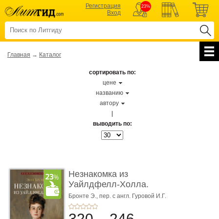
Регистрация
23%
Вход
Главная
→
Каталог
сортировать по:
цене
названию
автору
|
выводить по:
Незнакомка из
Уайлдфелл-Холла.
Роман (Серия «Р� ...
Бронте Э.,
пер. с англ. Гуровой И.Г.
320
246