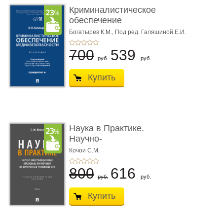
Криминалистическое
обеспечение
медиабезопас� ...
Богатырев К.М.,
Под ред. Галяшиной Е.И.
700
539
руб.
руб.
Купить
Наука в Практике.
Научно-
консультационные (пра
Кочои С.М.
...
800
616
руб.
руб.
Купить