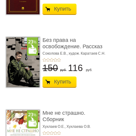
Купить
Без права на
освобождение. Рассказ
Соколова Е.В.,
худож. Каратаев С.Н.
150
116
руб.
руб.
Купить
Мне не страшно.
Сборник
терапевтических
Хухлаев О.Е., Хухлаева О.В.
сказо� ...