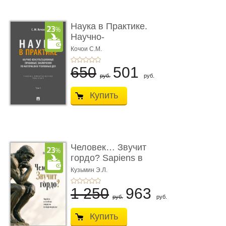
Наука в Практике.
Научно-
консультационные (пра
Кочои С.М.
...
650
501
руб.
руб.
Купить
Человек… Звучит
гордо? Sapiens в
тенётах социума � ...
Кузьмин Э.Л.
1 250
963
руб.
руб.
Купить