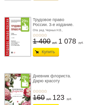
Трудовое право
России. 3-е издание.
Учебник для ...
Отв. ред. Черных Н.В.,
Шестерякова И.В.
1 400
1 078
руб.
руб.
Купить
Дневник флориста.
Дарю красоту
160
123
руб.
руб.