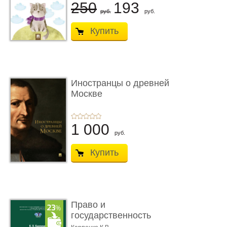
250
193
руб.
руб.
Купить
Иностранцы о древней
Москве
1 000
руб.
Купить
Право и
государственность
Древнего Двуречья. �