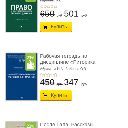
Карпенко К.В.
...
650
501
руб.
руб.
Купить
Рабочая тетрадь по
дисциплине «Риторика
для ю� ...
Абрамова Н.А.,
Боброва О.В.
450
347
руб.
руб.
Купить
После бала. Рассказы