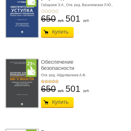
требования ...
Габараев Э.А.,
Отв. ред. Василевская Л.Ю.,
вступ. сл. Каретина М.Г.
650
501
руб.
руб.
Купить
Обеспечение
безопасности
функционирования уг
Отв. ред. Абдулвалиев А.Ф.
...
650
501
руб.
руб.
Купить