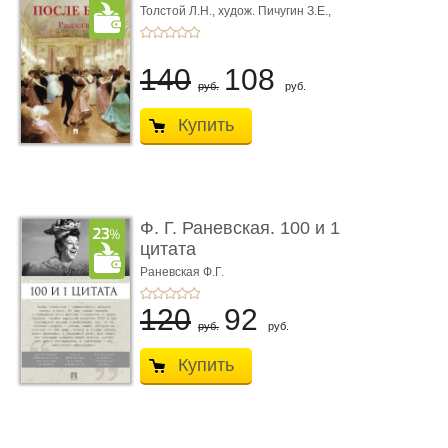
Толстой Л.Н.,
худож. Пичугин З.Е.,
худож. Лебедев А.И.,
худож. Лансере Е.Е.
140
108
руб.
руб.
Купить
Ф. Г. Раневская. 100 и 1
цитата
Раневская Ф.Г.
120
92
руб.
руб.
Купить