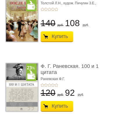
Толстой Л.Н.,
худож. Пичугин З.Е.,
худож. Лебедев А.И.,
худож. Лансере Е.Е.
140
108
руб.
руб.
Купить
Ф. Г. Раневская. 100 и 1
цитата
Раневская Ф.Г.
120
92
руб.
руб.
Купить