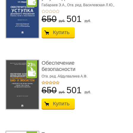
требования ...
Габараев Э.А.,
Отв. ред. Василевская Л.Ю.,
вступ. сл. Каретина М.Г.
650
501
руб.
руб.
Купить
Обеспечение
безопасности
функционирования уг
Отв. ред. Абдулвалиев А.Ф.
...
650
501
руб.
руб.
Купить