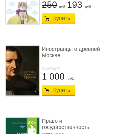
250
193
руб.
руб.
Купить
Иностранцы о древней
Москве
1 000
руб.
Купить
Право и
государственность
Древнего Двуречья. �