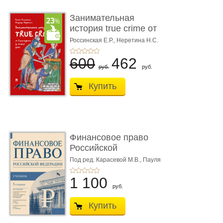
Занимательная
история true crime от
Гиппократа до � ...
Россинская Е.Р.,
Неретина Н.С.
600
462
руб.
руб.
Купить
Финансовое право
Российской
Федерации. 5-е изд�
Под ред. Карасевой М.В., Пауля
А.Г., Красюкова А.В.
...
1 100
руб.
Купить