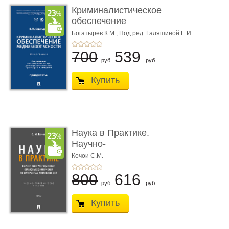
Криминалистическое
обеспечение
медиабезопас� ...
Богатырев К.М.,
Под ред. Галяшиной Е.И.
700
539
руб.
руб.
Купить
Наука в Практике.
Научно-
консультационные (пра
Кочои С.М.
...
800
616
руб.
руб.
Купить