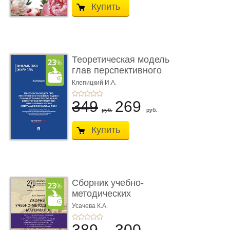
Купить
Теоретическая модель
глав перспективного
УК о ...
Клепицкий И.А.
349
269
руб.
руб.
Купить
Сборник учебно-
методических
материалов по кур ...
Усачева К.А.
389
300