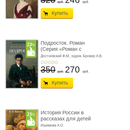
руб.
руб.
Купить
Подросток. Роман
(Серия «Роман с
книгой»)
Достоевский Ф.М.,
худож. Бровер А.В.
350
270
руб.
руб.
Купить
История России в
рассказах для детей
Ишимова А.О.