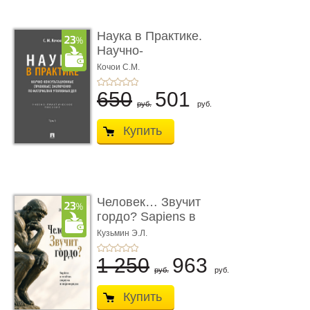
Наука в Практике.
Научно-
консультационные (пра
Кочои С.М.
...
650
501
руб.
руб.
Купить
Человек… Звучит
гордо? Sapiens в
тенётах социума � ...
Кузьмин Э.Л.
1 250
963
руб.
руб.
Купить