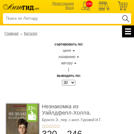
Регистрация
23%
Вход
Главная
→
Каталог
сортировать по:
цене
названию
автору
|
выводить по:
Незнакомка из
Уайлдфелл-Холла.
Роман (Серия «Р� ...
Бронте Э.,
пер. с англ. Гуровой И.Г.
320
246