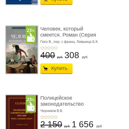
Человек, который
смеется. Роман (Серия
«Роман с ...
Гюго В.,
пер. с франц. Лившица Б.К.
400
308
руб.
руб.
Купить
Полицейское
законодательство
России: вчера, с� ...
Черников В.В.
2 150
1 656
руб.
руб.