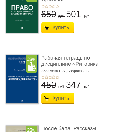
Карпенко К.В.
...
650
501
руб.
руб.
Купить
Рабочая тетрадь по
дисциплине «Риторика
для ю� ...
Абрамова Н.А.,
Боброва О.В.
450
347
руб.
руб.
Купить
После бала. Рассказы