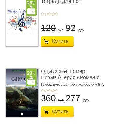
Тетрадь для нот
120
92
руб.
руб.
Купить
ОДИССЕЯ. Гомер.
Поэма (Серия «Роман с
книгой»)
Гомер,
пер. с др.-греч. Жуковского В.А.
360
277
руб.
руб.
Купить