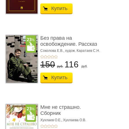
Купить
Без права на
освобождение. Рассказ
Соколова Е.В.,
худож. Каратаев С.Н.
150
116
руб.
руб.
Купить
Мне не страшно.
Сборник
терапевтических
Хухлаев О.Е., Хухлаева О.В.
сказо� ...