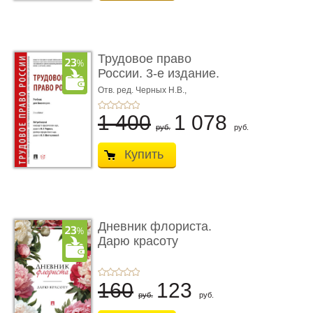
Трудовое право
России. 3-е издание.
Учебник для ...
Отв. ред. Черных Н.В.,
Шестерякова И.В.
1 400
1 078
руб.
руб.
Купить
Дневник флориста.
Дарю красоту
160
123
руб.
руб.