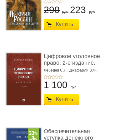
290
223
руб.
руб.
Купить
Цифровое уголовное
право. 2-е издание.
Монограф ...
Лебедев С.Я.,
Джафарли В.Ф.
1 100
руб.
Купить
Обеспечительная
уступка денежного