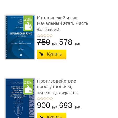
Итальянский язык.
Начальный этап. Часть
2. Учеб� ...
Назаренко А.И.
750
578
руб.
руб.
Купить
Противодействие
преступлениям,
совершаемым с ...
Под общ. ред. Жубрина Р.В.
900
693
руб.
руб.
Купить