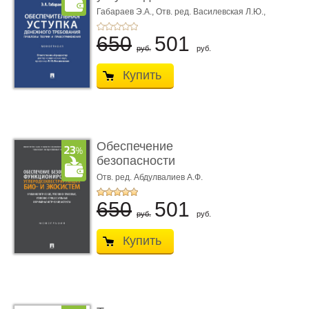
требования ...
Габараев Э.А.,
Отв. ред. Василевская Л.Ю.,
вступ. сл. Каретина М.Г.
650
501
руб.
руб.
Купить
Обеспечение
безопасности
функционирования уг
Отв. ред. Абдулвалиев А.Ф.
...
650
501
руб.
руб.
Купить