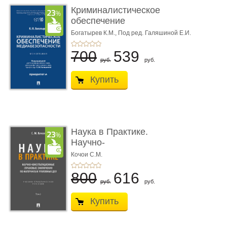
Криминалистическое
обеспечение
медиабезопас� ...
Богатырев К.М.,
Под ред. Галяшиной Е.И.
700
539
руб.
руб.
Купить
Наука в Практике.
Научно-
консультационные (пра
Кочои С.М.
...
800
616
руб.
руб.
Купить