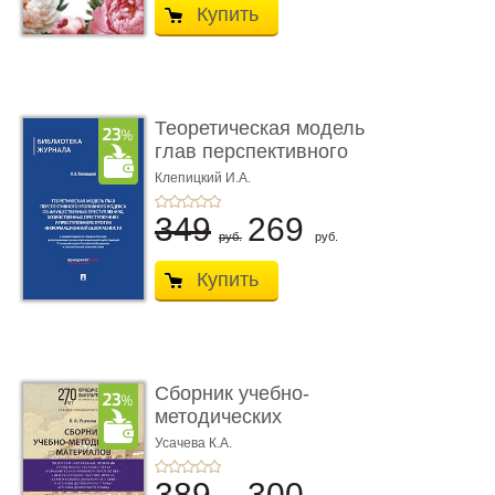
Купить
Теоретическая модель
глав перспективного
УК о ...
Клепицкий И.А.
349
269
руб.
руб.
Купить
Сборник учебно-
методических
материалов по кур ...
Усачева К.А.
389
300