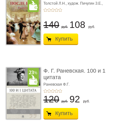
Толстой Л.Н.,
худож. Пичугин З.Е.,
худож. Лебедев А.И.,
худож. Лансере Е.Е.
140
108
руб.
руб.
Купить
Ф. Г. Раневская. 100 и 1
цитата
Раневская Ф.Г.
120
92
руб.
руб.
Купить