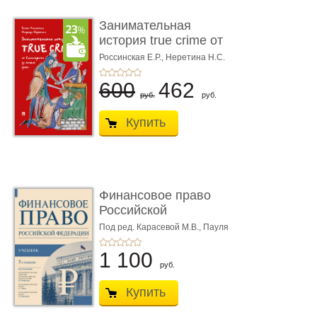
Занимательная
история true crime от
Гиппократа до � ...
Россинская Е.Р.,
Неретина Н.С.
600
462
руб.
руб.
Купить
Финансовое право
Российской
Федерации. 5-е изд�
Под ред. Карасевой М.В., Пауля
А.Г., Красюкова А.В.
...
1 100
руб.
Купить