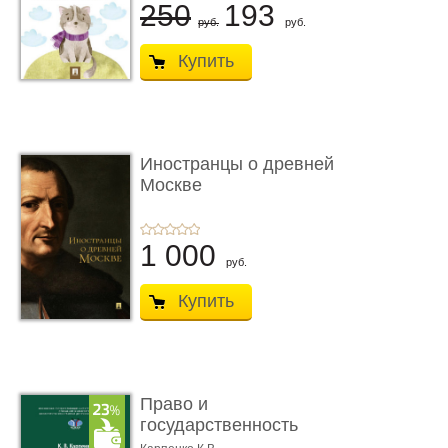
250
193
руб.
руб.
Купить
Иностранцы о древней
Москве
1 000
руб.
Купить
Право и
государственность
Древнего Двуречья. �