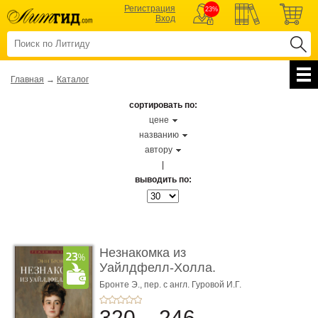
Регистрация
23%
Вход
Главная
→
Каталог
сортировать по:
цене
названию
автору
|
выводить по:
Незнакомка из
Уайлдфелл-Холла.
Роман (Серия «Р� ...
Бронте Э.,
пер. с англ. Гуровой И.Г.
320
246