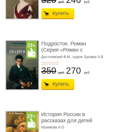
руб.
руб.
Купить
Подросток. Роман
(Серия «Роман с
книгой»)
Достоевский Ф.М.,
худож. Бровер А.В.
350
270
руб.
руб.
Купить
История России в
рассказах для детей
Ишимова А.О.