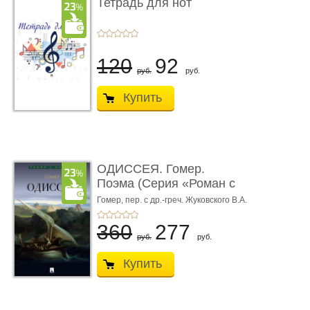
Тетрадь для нот
120
92
руб.
руб.
Купить
ОДИССЕЯ. Гомер.
Поэма (Серия «Роман с
книгой»)
Гомер,
пер. с др.-греч. Жуковского В.А.
360
277
руб.
руб.
Купить