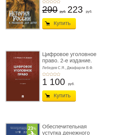
290
223
руб.
руб.
Купить
Цифровое уголовное
право. 2-е издание.
Монограф ...
Лебедев С.Я.,
Джафарли В.Ф.
1 100
руб.
Купить
Обеспечительная
уступка денежного