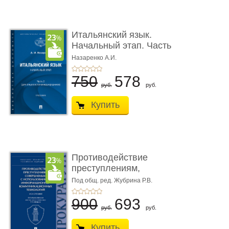
Итальянский язык.
Начальный этап. Часть
2. Учеб� ...
Назаренко А.И.
750
578
руб.
руб.
Купить
Противодействие
преступлениям,
совершаемым с ...
Под общ. ред. Жубрина Р.В.
900
693
руб.
руб.
Купить