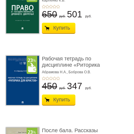
Карпенко К.В.
...
650
501
руб.
руб.
Купить
Рабочая тетрадь по
дисциплине «Риторика
для ю� ...
Абрамова Н.А.,
Боброва О.В.
450
347
руб.
руб.
Купить
После бала. Рассказы