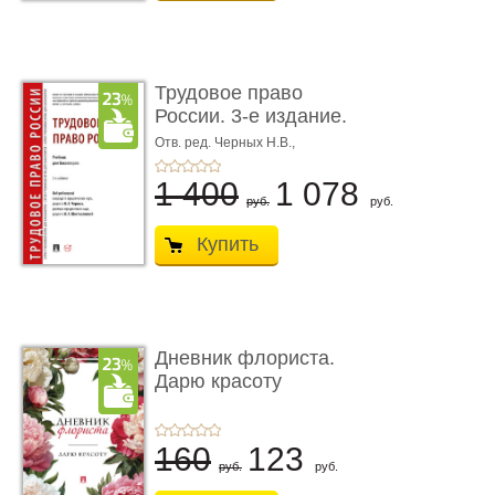
Трудовое право
России. 3-е издание.
Учебник для ...
Отв. ред. Черных Н.В.,
Шестерякова И.В.
1 400
1 078
руб.
руб.
Купить
Дневник флориста.
Дарю красоту
160
123
руб.
руб.