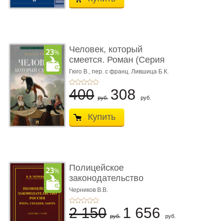
Человек, который
смеется. Роман (Серия
«Роман с ...
Гюго В.,
пер. с франц. Лившица Б.К.
400
308
руб.
руб.
Купить
Полицейское
законодательство
России: вчера, с� ...
Черников В.В.
2 150
1 656
руб.
руб.