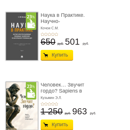
Наука в Практике.
Научно-
консультационные (пра
Кочои С.М.
...
650
501
руб.
руб.
Купить
Человек… Звучит
гордо? Sapiens в
тенётах социума � ...
Кузьмин Э.Л.
1 250
963
руб.
руб.
Купить