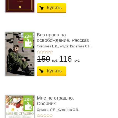
Купить
Без права на
освобождение. Рассказ
Соколова Е.В.,
худож. Каратаев С.Н.
150
116
руб.
руб.
Купить
Мне не страшно.
Сборник
терапевтических
Хухлаев О.Е., Хухлаева О.В.
сказо� ...