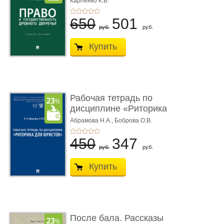
Карпенко К.В.
...
650
501
руб.
руб.
Купить
Рабочая тетрадь по
дисциплине «Риторика
для ю� ...
Абрамова Н.А.,
Боброва О.В.
450
347
руб.
руб.
Купить
После бала. Рассказы