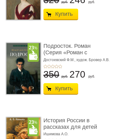
руб.
руб.
Купить
Подросток. Роман
(Серия «Роман с
книгой»)
Достоевский Ф.М.,
худож. Бровер А.В.
350
270
руб.
руб.
Купить
История России в
рассказах для детей
Ишимова А.О.