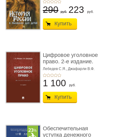
290
223
руб.
руб.
Купить
Цифровое уголовное
право. 2-е издание.
Монограф ...
Лебедев С.Я.,
Джафарли В.Ф.
1 100
руб.
Купить
Обеспечительная
уступка денежного