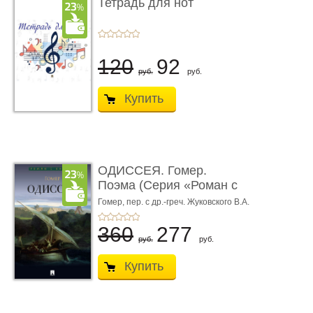
Тетрадь для нот
120
92
руб.
руб.
Купить
ОДИССЕЯ. Гомер.
Поэма (Серия «Роман с
книгой»)
Гомер,
пер. с др.-греч. Жуковского В.А.
360
277
руб.
руб.
Купить