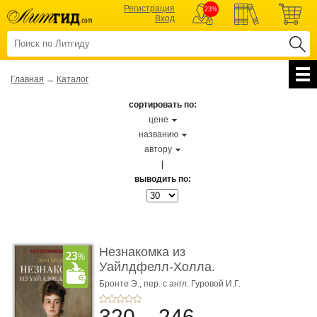
Регистрация
23%
Вход
Главная
→
Каталог
сортировать по:
цене
названию
автору
|
выводить по:
Незнакомка из
Уайлдфелл-Холла.
Роман (Серия «Р� ...
Бронте Э.,
пер. с англ. Гуровой И.Г.
320
246