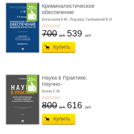
Криминалистическое
обеспечение
медиабезопас� ...
Богатырев К.М.,
Под ред. Галяшиной Е.И.
700
539
руб.
руб.
Купить
Наука в Практике.
Научно-
консультационные (пра
Кочои С.М.
...
800
616
руб.
руб.
Купить