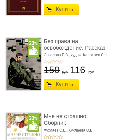
Купить
Без права на
освобождение. Рассказ
Соколова Е.В.,
худож. Каратаев С.Н.
150
116
руб.
руб.
Купить
Мне не страшно.
Сборник
терапевтических
Хухлаев О.Е., Хухлаева О.В.
сказо� ...