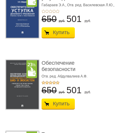
требования ...
Габараев Э.А.,
Отв. ред. Василевская Л.Ю.,
вступ. сл. Каретина М.Г.
650
501
руб.
руб.
Купить
Обеспечение
безопасности
функционирования уг
Отв. ред. Абдулвалиев А.Ф.
...
650
501
руб.
руб.
Купить