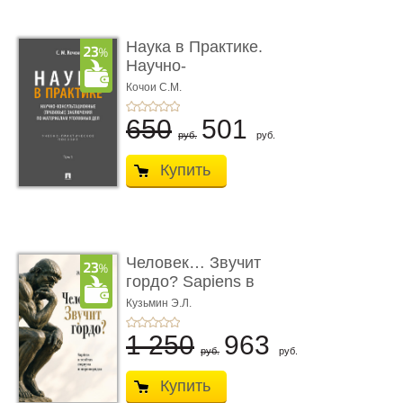
Наука в Практике.
Научно-
консультационные (пра
Кочои С.М.
...
650
501
руб.
руб.
Купить
Человек… Звучит
гордо? Sapiens в
тенётах социума � ...
Кузьмин Э.Л.
1 250
963
руб.
руб.
Купить