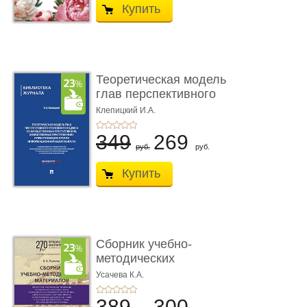
Купить
Теоретическая модель
глав перспективного
УК о ...
Клепицкий И.А.
349
269
руб.
руб.
Купить
Сборник учебно-
методических
материалов по кур ...
Усачева К.А.
389
300