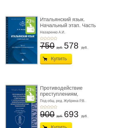
Итальянский язык.
Начальный этап. Часть
2. Учеб� ...
Назаренко А.И.
750
578
руб.
руб.
Купить
Противодействие
преступлениям,
совершаемым с ...
Под общ. ред. Жубрина Р.В.
900
693
руб.
руб.
Купить