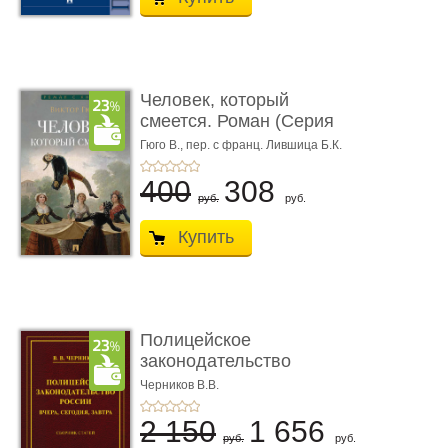
Человек, который
смеется. Роман (Серия
«Роман с ...
Гюго В.,
пер. с франц. Лившица Б.К.
400
308
руб.
руб.
Купить
Полицейское
законодательство
России: вчера, с� ...
Черников В.В.
2 150
1 656
руб.
руб.