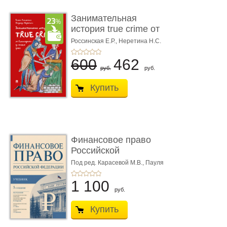
Занимательная
история true crime от
Гиппократа до � ...
Россинская Е.Р.,
Неретина Н.С.
600
462
руб.
руб.
Купить
Финансовое право
Российской
Федерации. 5-е изд�
Под ред. Карасевой М.В., Пауля
А.Г., Красюкова А.В.
...
1 100
руб.
Купить