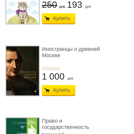
250
193
руб.
руб.
Купить
Иностранцы о древней
Москве
1 000
руб.
Купить
Право и
государственность
Древнего Двуречья. �