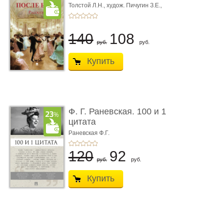
Толстой Л.Н.,
худож. Пичугин З.Е.,
худож. Лебедев А.И.,
худож. Лансере Е.Е.
140
108
руб.
руб.
Купить
Ф. Г. Раневская. 100 и 1
цитата
Раневская Ф.Г.
120
92
руб.
руб.
Купить