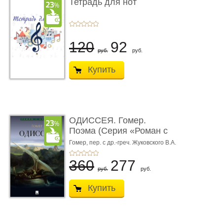
Тетрадь для нот
120
92
руб.
руб.
Купить
ОДИССЕЯ. Гомер.
Поэма (Серия «Роман с
книгой»)
Гомер,
пер. с др.-греч. Жуковского В.А.
360
277
руб.
руб.
Купить