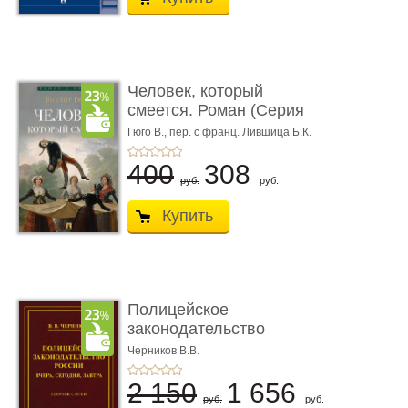
Человек, который
смеется. Роман (Серия
«Роман с ...
Гюго В.,
пер. с франц. Лившица Б.К.
400
308
руб.
руб.
Купить
Полицейское
законодательство
России: вчера, с� ...
Черников В.В.
2 150
1 656
руб.
руб.