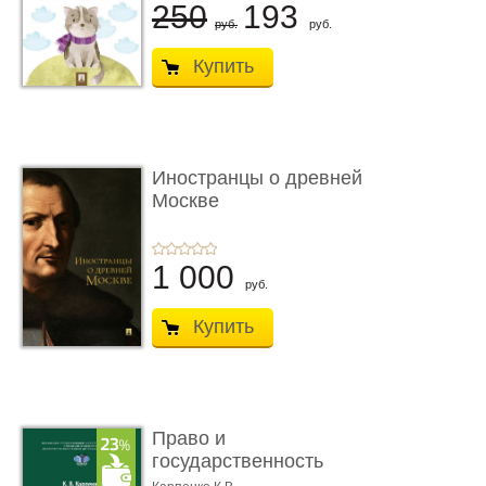
250
193
руб.
руб.
Купить
Иностранцы о древней
Москве
1 000
руб.
Купить
Право и
государственность
Древнего Двуречья. �