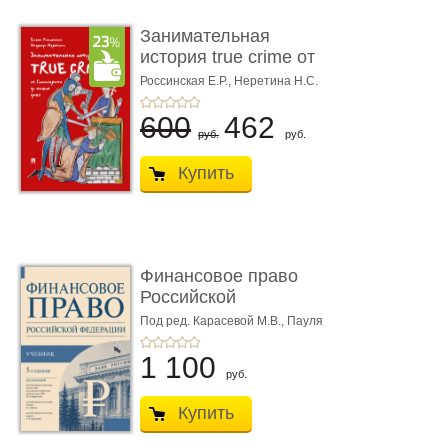
Занимательная
история true crime от
Гиппократа до � ...
Россинская Е.Р.,
Неретина Н.С.
600
462
руб.
руб.
Купить
Финансовое право
Российской
Федерации. 5-е изд�
Под ред. Карасевой М.В., Пауля
А.Г., Красюкова А.В.
...
1 100
руб.
Купить