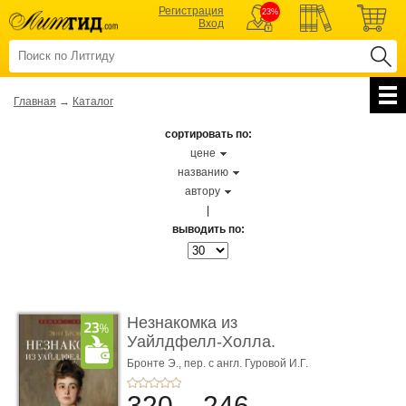
Регистрация
23%
Вход
Главная
→
Каталог
сортировать по:
цене
названию
автору
|
выводить по:
Незнакомка из
Уайлдфелл-Холла.
Роман (Серия «Р� ...
Бронте Э.,
пер. с англ. Гуровой И.Г.
320
246