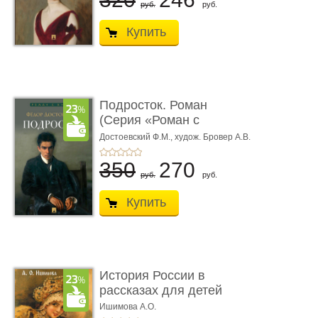
руб.
руб.
Купить
Подросток. Роман
(Серия «Роман с
книгой»)
Достоевский Ф.М.,
худож. Бровер А.В.
350
270
руб.
руб.
Купить
История России в
рассказах для детей
Ишимова А.О.