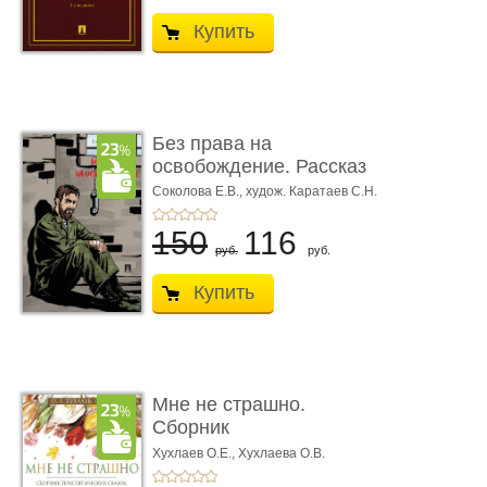
Купить
Без права на
освобождение. Рассказ
Соколова Е.В.,
худож. Каратаев С.Н.
150
116
руб.
руб.
Купить
Мне не страшно.
Сборник
терапевтических
Хухлаев О.Е., Хухлаева О.В.
сказо� ...