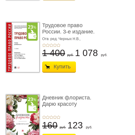
Трудовое право
России. 3-е издание.
Учебник для ...
Отв. ред. Черных Н.В.,
Шестерякова И.В.
1 400
1 078
руб.
руб.
Купить
Дневник флориста.
Дарю красоту
160
123
руб.
руб.