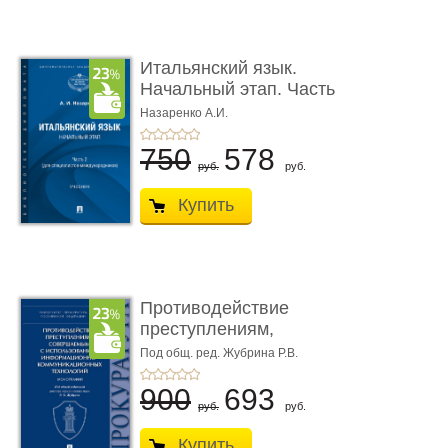
Итальянский язык.
Начальный этап. Часть
2. Учеб� ...
Назаренко А.И.
750
578
руб.
руб.
Купить
Противодействие
преступлениям,
совершаемым с ...
Под общ. ред. Жубрина Р.В.
900
693
руб.
руб.
Купить