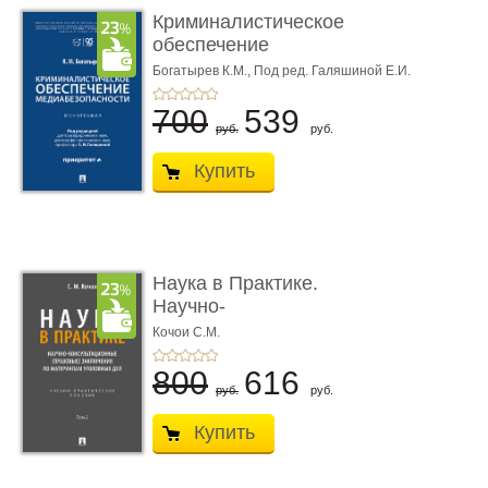
Криминалистическое
обеспечение
медиабезопас� ...
Богатырев К.М.,
Под ред. Галяшиной Е.И.
700
539
руб.
руб.
Купить
Наука в Практике.
Научно-
консультационные (пра
Кочои С.М.
...
800
616
руб.
руб.
Купить