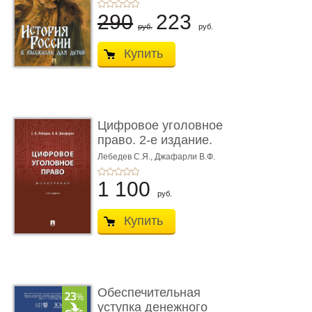
290
223
руб.
руб.
Купить
Цифровое уголовное
право. 2-е издание.
Монограф ...
Лебедев С.Я.,
Джафарли В.Ф.
1 100
руб.
Купить
Обеспечительная
уступка денежного