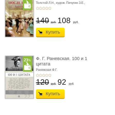
Толстой Л.Н.,
худож. Пичугин З.Е.,
худож. Лебедев А.И.,
худож. Лансере Е.Е.
140
108
руб.
руб.
Купить
Ф. Г. Раневская. 100 и 1
цитата
Раневская Ф.Г.
120
92
руб.
руб.
Купить