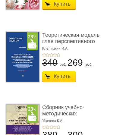
Купить
Теоретическая модель
глав перспективного
УК о ...
Клепицкий И.А.
349
269
руб.
руб.
Купить
Сборник учебно-
методических
материалов по кур ...
Усачева К.А.
389
300