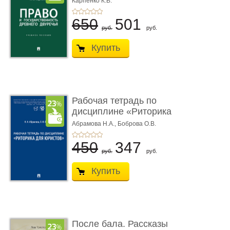
Карпенко К.В.
...
650
501
руб.
руб.
Купить
Рабочая тетрадь по
дисциплине «Риторика
для ю� ...
Абрамова Н.А.,
Боброва О.В.
450
347
руб.
руб.
Купить
После бала. Рассказы