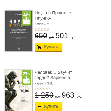
Наука в Практике.
Научно-
консультационные (пра
Кочои С.М.
...
650
501
руб.
руб.
Купить
Человек… Звучит
гордо? Sapiens в
тенётах социума � ...
Кузьмин Э.Л.
1 250
963
руб.
руб.
Купить