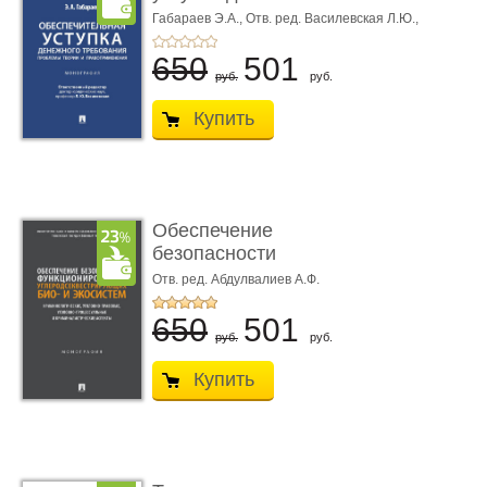
требования ...
Габараев Э.А.,
Отв. ред. Василевская Л.Ю.,
вступ. сл. Каретина М.Г.
650
501
руб.
руб.
Купить
Обеспечение
безопасности
функционирования уг
Отв. ред. Абдулвалиев А.Ф.
...
650
501
руб.
руб.
Купить