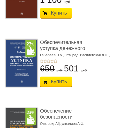
руб.
Купить
Обеспечительная
уступка денежного
требования ...
Габараев Э.А.,
Отв. ред. Василевская Л.Ю.,
вступ. сл. Каретина М.Г.
650
501
руб.
руб.
Купить
Обеспечение
безопасности
функционирования уг
Отв. ред. Абдулвалиев А.Ф.