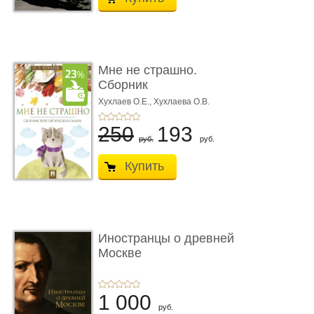
Мне не страшно.
Сборник
терапевтических
Хухлаев О.Е., Хухлаева О.В.
сказо� ...
250
193
руб.
руб.
Купить
Иностранцы о древней
Москве
1 000
руб.