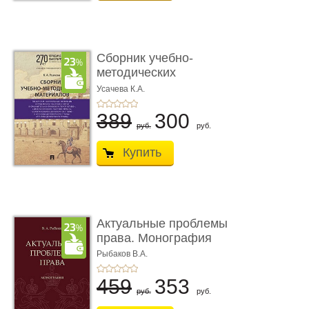
Сборник учебно-
методических
материалов по кур ...
Усачева К.А.
389
300
руб.
руб.
Купить
Актуальные проблемы
права. Монография
Рыбаков В.А.
459
353
руб.
руб.