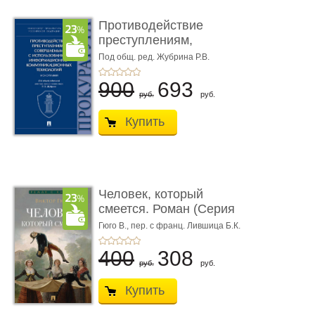
Противодействие
преступлениям,
совершаемым с ...
Под общ. ред. Жубрина Р.В.
900
693
руб.
руб.
Купить
Человек, который
смеется. Роман (Серия
«Роман с ...
Гюго В.,
пер. с франц. Лившица Б.К.
400
308
руб.
руб.
Купить