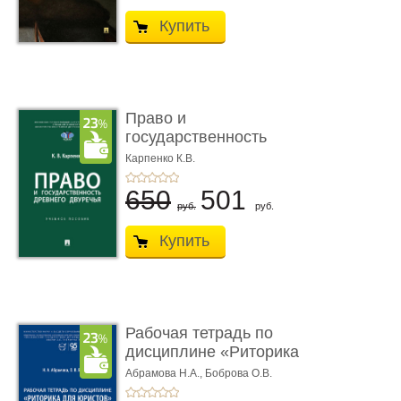
Купить
Право и
государственность
Древнего Двуречья. �
Карпенко К.В.
...
650
501
руб.
руб.
Купить
Рабочая тетрадь по
дисциплине «Риторика
для ю� ...
Абрамова Н.А.,
Боброва О.В.