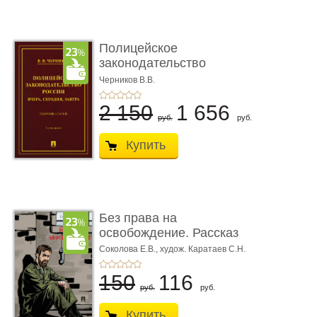
Полицейское
законодательство
России: вчера, с� ...
Черников В.В.
2 150
1 656
руб.
руб.
Купить
Без права на
освобождение. Рассказ
Соколова Е.В.,
худож. Каратаев С.Н.
150
116
руб.
руб.
Купить