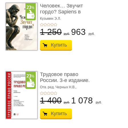
Человек… Звучит
гордо? Sapiens в
тенётах социума � ...
Кузьмин Э.Л.
1 250
963
руб.
руб.
Купить
Трудовое право
России. 3-е издание.
Учебник для ...
Отв. ред. Черных Н.В.,
Шестерякова И.В.
1 400
1 078
руб.
руб.
Купить