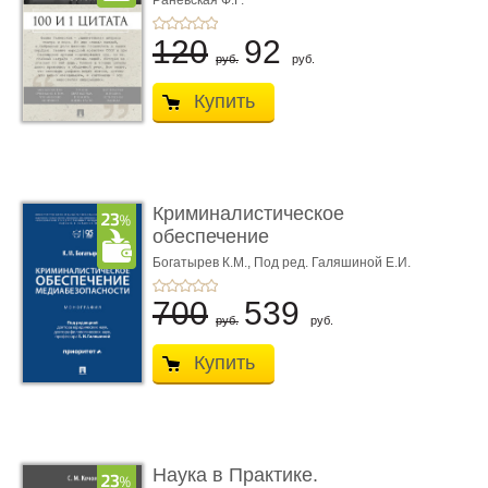
Раневская Ф.Г.
120
92
руб.
руб.
Купить
Криминалистическое
обеспечение
медиабезопас� ...
Богатырев К.М.,
Под ред. Галяшиной Е.И.
700
539
руб.
руб.
Купить
Наука в Практике.