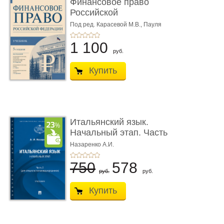
Финансовое право
Российской
Федерации. 5-е изд�
Под ред. Карасевой М.В., Пауля
А.Г., Красюкова А.В.
...
1 100
руб.
Купить
Итальянский язык.
Начальный этап. Часть
2. Учеб� ...
Назаренко А.И.
750
578
руб.
руб.
Купить