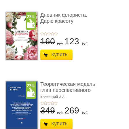
Дневник флориста.
Дарю красоту
160
123
руб.
руб.
Купить
Теоретическая модель
глав перспективного
УК о ...
Клепицкий И.А.
349
269
руб.
руб.
Купить