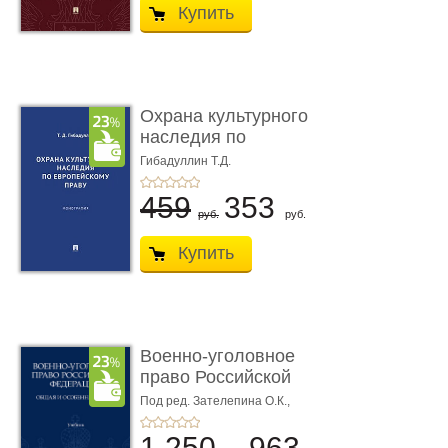
Купить
Охрана культурного
наследия по
европейскому п ...
Гибадуллин Т.Д.
459
353
руб.
руб.
Купить
Военно-уголовное
право Российской
Федерации. � ...
Под ред. Зателепина О.К.,
Шарапова С.Н.
1 250
963