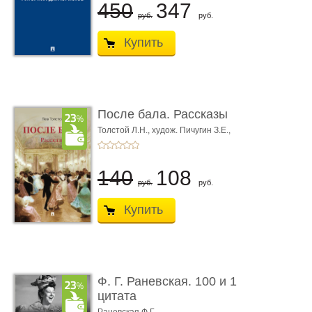
450
347
руб.
руб.
Купить
После бала. Рассказы
Толстой Л.Н.,
худож. Пичугин З.Е.,
худож. Лебедев А.И.,
худож. Лансере Е.Е.
140
108
руб.
руб.
Купить
Ф. Г. Раневская. 100 и 1
цитата