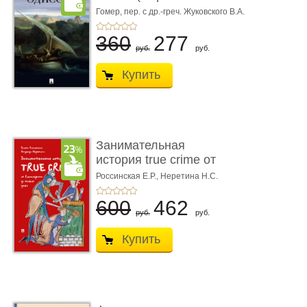
книгой»)
Гомер,
пер. с др.-греч. Жуковского В.А.
360
277
руб.
руб.
Купить
Занимательная
история true crime от
Гиппократа до � ...
Россинская Е.Р.,
Неретина Н.С.
600
462
руб.
руб.
Купить