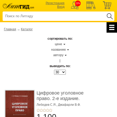
Регистрация
23%
Вход
Главная
→
Каталог
сортировать по:
цене
названию
автору
|
выводить по:
Цифровое уголовное
право. 2-е издание.
Монограф ...
Лебедев С.Я.,
Джафарли В.Ф.
1 100