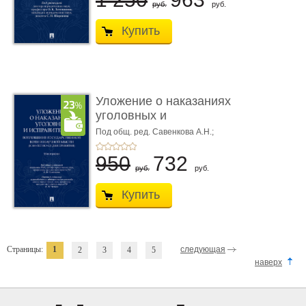
руб.
руб.
Купить
Уложение о наказаниях
уголовных и
исправитель ...
Под общ. ред. Савенкова А.Н.;
науч. ред. и рук. авт. кол. Чучаев
А.И.
950
732
руб.
руб.
Купить
Страницы:
1
следующая
2
3
4
5
наверх