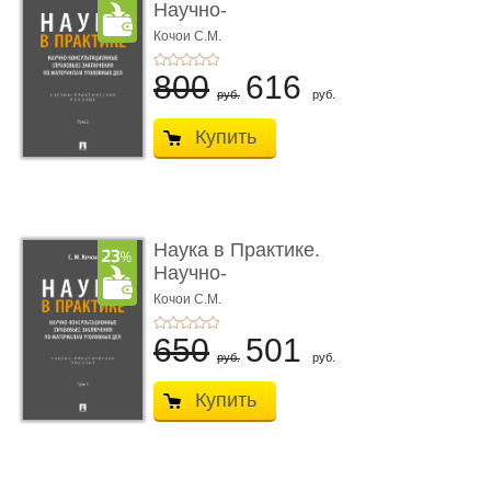
Научно-
консультационные (пра
Кочои С.М.
...
800
616
руб.
руб.
Купить
Наука в Практике.
Научно-
консультационные (пра
Кочои С.М.
...
650
501
руб.
руб.
Купить