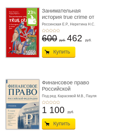
Занимательная
история true crime от
Гиппократа до � ...
Россинская Е.Р.,
Неретина Н.С.
600
462
руб.
руб.
Купить
Финансовое право
Российской
Федерации. 5-е изд�
Под ред. Карасевой М.В., Пауля
А.Г., Красюкова А.В.
...
1 100
руб.
Купить