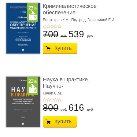
Криминалистическое
обеспечение
медиабезопас� ...
Богатырев К.М.,
Под ред. Галяшиной Е.И.
700
539
руб.
руб.
Купить
Наука в Практике.
Научно-
консультационные (пра
Кочои С.М.
...
800
616
руб.
руб.
Купить