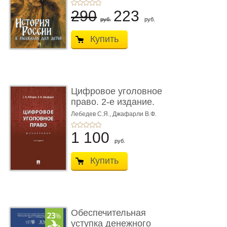
290
223
руб.
руб.
Купить
Цифровое уголовное
право. 2-е издание.
Монограф ...
Лебедев С.Я.,
Джафарли В.Ф.
1 100
руб.
Купить
Обеспечительная
уступка денежного