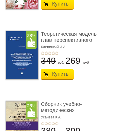
Купить
Теоретическая модель
глав перспективного
УК о ...
Клепицкий И.А.
349
269
руб.
руб.
Купить
Сборник учебно-
методических
материалов по кур ...
Усачева К.А.
389
300