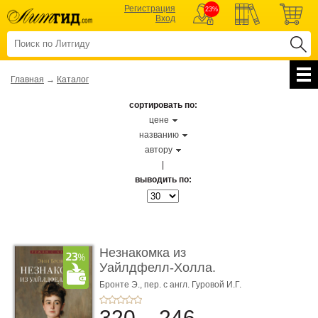
Регистрация
23%
Вход
Главная
→
Каталог
сортировать по:
цене
названию
автору
|
выводить по:
Незнакомка из
Уайлдфелл-Холла.
Роман (Серия «Р� ...
Бронте Э.,
пер. с англ. Гуровой И.Г.
320
246