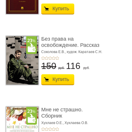
Купить
Без права на
освобождение. Рассказ
Соколова Е.В.,
худож. Каратаев С.Н.
150
116
руб.
руб.
Купить
Мне не страшно.
Сборник
терапевтических
Хухлаев О.Е., Хухлаева О.В.
сказо� ...