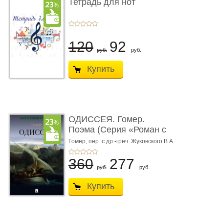
Тетрадь для нот
120
92
руб.
руб.
Купить
ОДИССЕЯ. Гомер.
Поэма (Серия «Роман с
книгой»)
Гомер,
пер. с др.-греч. Жуковского В.А.
360
277
руб.
руб.
Купить