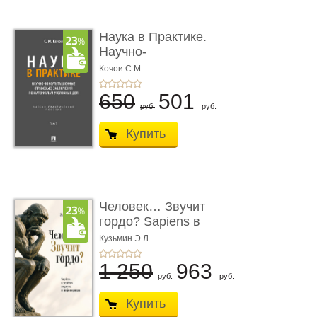
Наука в Практике.
Научно-
консультационные (пра
Кочои С.М.
...
650
501
руб.
руб.
Купить
Человек… Звучит
гордо? Sapiens в
тенётах социума � ...
Кузьмин Э.Л.
1 250
963
руб.
руб.
Купить