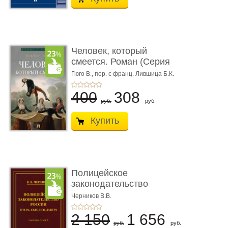
Человек, который
смеется. Роман (Серия
«Роман с ...
Гюго В.,
пер. с франц. Лившица Б.К.
400
308
руб.
руб.
Купить
Полицейское
законодательство
России: вчера, с� ...
Черников В.В.
2 150
1 656
руб.
руб.