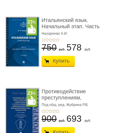
Итальянский язык.
Начальный этап. Часть
2. Учеб� ...
Назаренко А.И.
750
578
руб.
руб.
Купить
Противодействие
преступлениям,
совершаемым с ...
Под общ. ред. Жубрина Р.В.
900
693
руб.
руб.
Купить