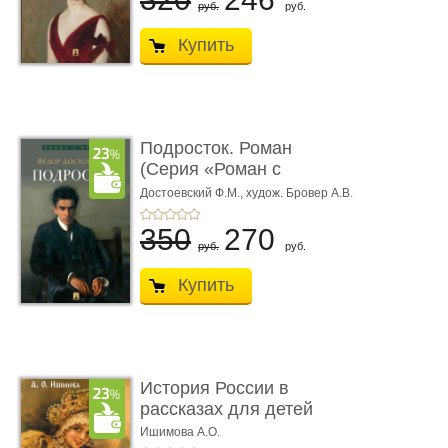
руб.
руб.
Купить
Подросток. Роман
(Серия «Роман с
книгой»)
Достоевский Ф.М.,
худож. Бровер А.В.
350
270
руб.
руб.
Купить
История России в
рассказах для детей
Ишимова А.О.