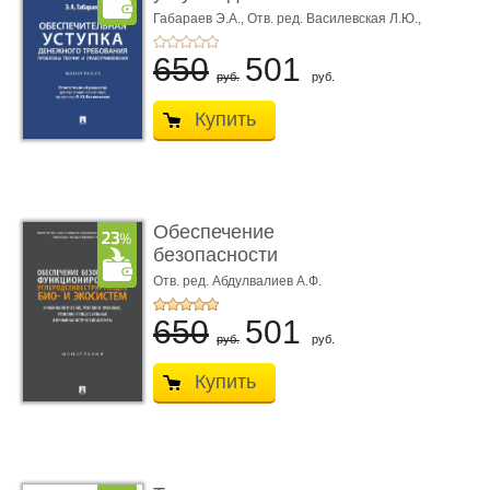
требования ...
Габараев Э.А.,
Отв. ред. Василевская Л.Ю.,
вступ. сл. Каретина М.Г.
650
501
руб.
руб.
Купить
Обеспечение
безопасности
функционирования уг
Отв. ред. Абдулвалиев А.Ф.
...
650
501
руб.
руб.
Купить