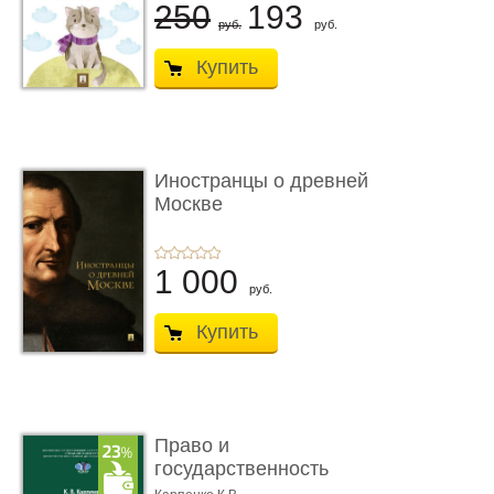
250
193
руб.
руб.
Купить
Иностранцы о древней
Москве
1 000
руб.
Купить
Право и
государственность
Древнего Двуречья. �