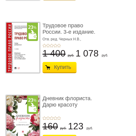
Трудовое право
России. 3-е издание.
Учебник для ...
Отв. ред. Черных Н.В.,
Шестерякова И.В.
1 400
1 078
руб.
руб.
Купить
Дневник флориста.
Дарю красоту
160
123
руб.
руб.