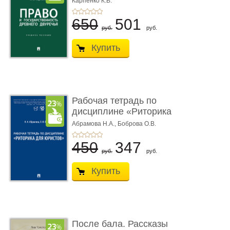
Карпенко К.В.
...
650
501
руб.
руб.
Купить
Рабочая тетрадь по
дисциплине «Риторика
для ю� ...
Абрамова Н.А.,
Боброва О.В.
450
347
руб.
руб.
Купить
После бала. Рассказы