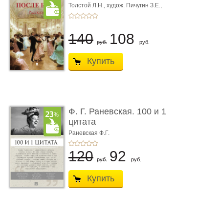
Толстой Л.Н.,
худож. Пичугин З.Е.,
худож. Лебедев А.И.,
худож. Лансере Е.Е.
140
108
руб.
руб.
Купить
Ф. Г. Раневская. 100 и 1
цитата
Раневская Ф.Г.
120
92
руб.
руб.
Купить