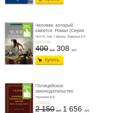
Человек, который
смеется. Роман (Серия
«Роман с ...
Гюго В.,
пер. с франц. Лившица Б.К.
400
308
руб.
руб.
Купить
Полицейское
законодательство
России: вчера, с� ...
Черников В.В.
2 150
1 656
руб.
руб.