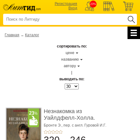
Регистрация
23%
Вход
Главная
→
Каталог
сортировать по:
цене
названию
автору
|
выводить по:
Незнакомка из
Уайлдфелл-Холла.
Роман (Серия «Р� ...
Бронте Э.,
пер. с англ. Гуровой И.Г.
320
246