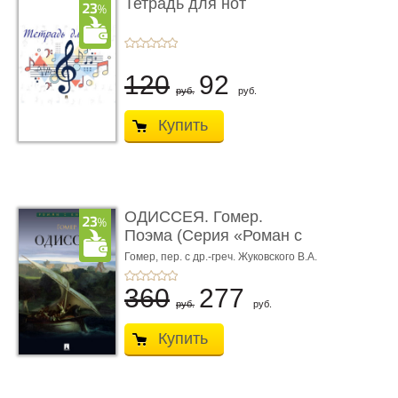
Тетрадь для нот
120
92
руб.
руб.
Купить
ОДИССЕЯ. Гомер.
Поэма (Серия «Роман с
книгой»)
Гомер,
пер. с др.-греч. Жуковского В.А.
360
277
руб.
руб.
Купить