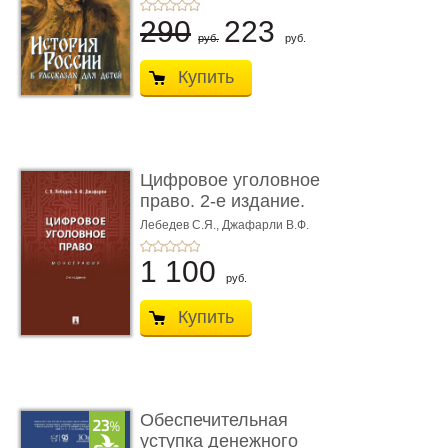
290
223
руб.
руб.
Купить
Цифровое уголовное
право. 2-е издание.
Монограф ...
Лебедев С.Я.,
Джафарли В.Ф.
1 100
руб.
Купить
Обеспечительная
уступка денежного