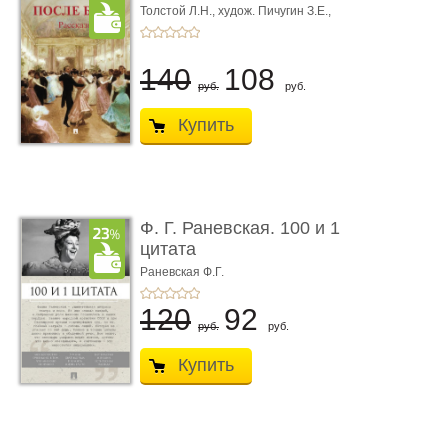
Толстой Л.Н.,
худож. Пичугин З.Е.,
худож. Лебедев А.И.,
худож. Лансере Е.Е.
140
108
руб.
руб.
Купить
Ф. Г. Раневская. 100 и 1
цитата
Раневская Ф.Г.
120
92
руб.
руб.
Купить