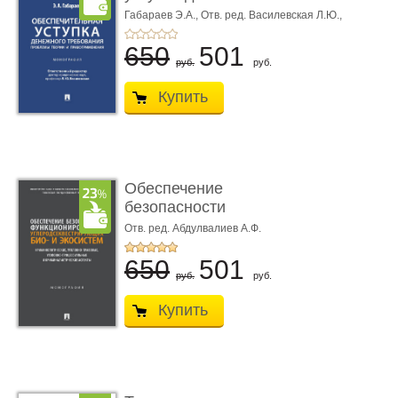
требования ...
Габараев Э.А.,
Отв. ред. Василевская Л.Ю.,
вступ. сл. Каретина М.Г.
650
501
руб.
руб.
Купить
Обеспечение
безопасности
функционирования уг
Отв. ред. Абдулвалиев А.Ф.
...
650
501
руб.
руб.
Купить