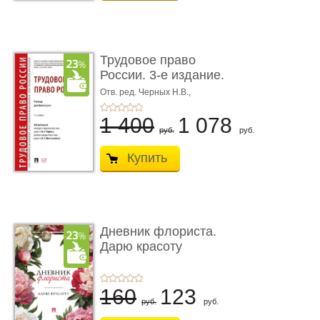
Трудовое право
России. 3-е издание.
Учебник для ...
Отв. ред. Черных Н.В.,
Шестерякова И.В.
1 400
1 078
руб.
руб.
Купить
Дневник флориста.
Дарю красоту
160
123
руб.
руб.