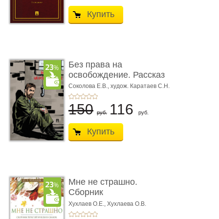
Купить
Без права на
освобождение. Рассказ
Соколова Е.В.,
худож. Каратаев С.Н.
150
116
руб.
руб.
Купить
Мне не страшно.
Сборник
терапевтических
Хухлаев О.Е., Хухлаева О.В.
сказо� ...