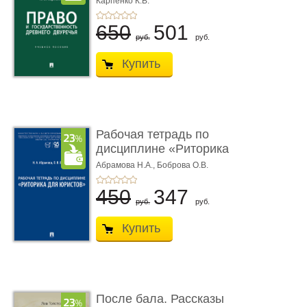
Карпенко К.В.
...
650
501
руб.
руб.
Купить
Рабочая тетрадь по
дисциплине «Риторика
для ю� ...
Абрамова Н.А.,
Боброва О.В.
450
347
руб.
руб.
Купить
После бала. Рассказы