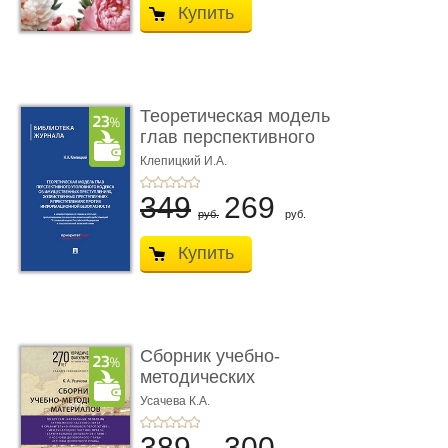
Купить
Теоретическая модель
глав перспективного
УК о ...
Клепицкий И.А.
349
269
руб.
руб.
Купить
Сборник учебно-
методических
материалов по кур ...
Усачева К.А.
389
300