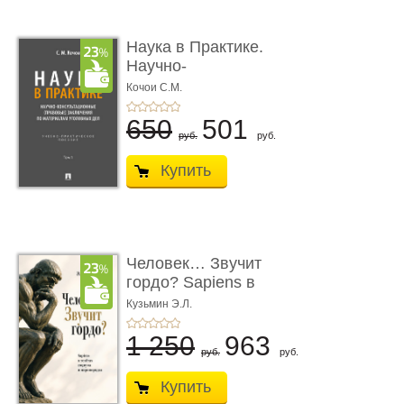
Наука в Практике.
Научно-
консультационные (пра
Кочои С.М.
...
650
501
руб.
руб.
Купить
Человек… Звучит
гордо? Sapiens в
тенётах социума � ...
Кузьмин Э.Л.
1 250
963
руб.
руб.
Купить