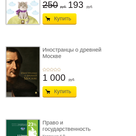
250
193
руб.
руб.
Купить
Иностранцы о древней
Москве
1 000
руб.
Купить
Право и
государственность
Древнего Двуречья. �