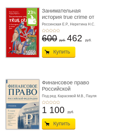
Занимательная
история true crime от
Гиппократа до � ...
Россинская Е.Р.,
Неретина Н.С.
600
462
руб.
руб.
Купить
Финансовое право
Российской
Федерации. 5-е изд�
Под ред. Карасевой М.В., Пауля
А.Г., Красюкова А.В.
...
1 100
руб.
Купить