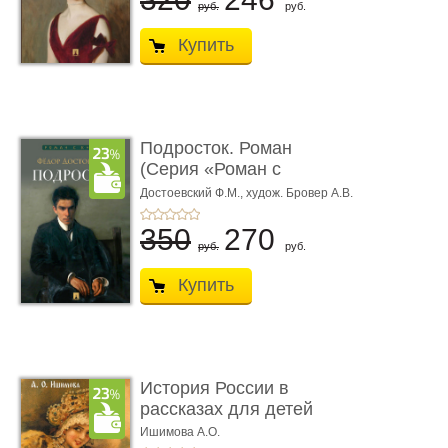
руб.
руб.
Купить
Подросток. Роман
(Серия «Роман с
книгой»)
Достоевский Ф.М.,
худож. Бровер А.В.
350
270
руб.
руб.
Купить
История России в
рассказах для детей
Ишимова А.О.