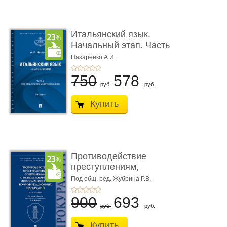
Итальянский язык.
Начальный этап. Часть
2. Учеб� ...
Назаренко А.И.
750
578
руб.
руб.
Купить
Противодействие
преступлениям,
совершаемым с ...
Под общ. ред. Жубрина Р.В.
900
693
руб.
руб.
Купить