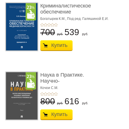
Криминалистическое
обеспечение
медиабезопас� ...
Богатырев К.М.,
Под ред. Галяшиной Е.И.
700
539
руб.
руб.
Купить
Наука в Практике.
Научно-
консультационные (пра
Кочои С.М.
...
800
616
руб.
руб.
Купить