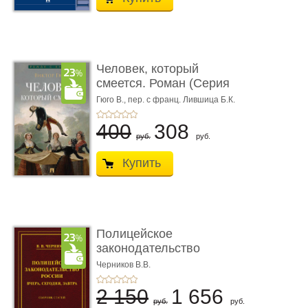
Человек, который
смеется. Роман (Серия
«Роман с ...
Гюго В.,
пер. с франц. Лившица Б.К.
400
308
руб.
руб.
Купить
Полицейское
законодательство
России: вчера, с� ...
Черников В.В.
2 150
1 656
руб.
руб.