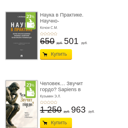
Наука в Практике.
Научно-
консультационные (пра
Кочои С.М.
...
650
501
руб.
руб.
Купить
Человек… Звучит
гордо? Sapiens в
тенётах социума � ...
Кузьмин Э.Л.
1 250
963
руб.
руб.
Купить