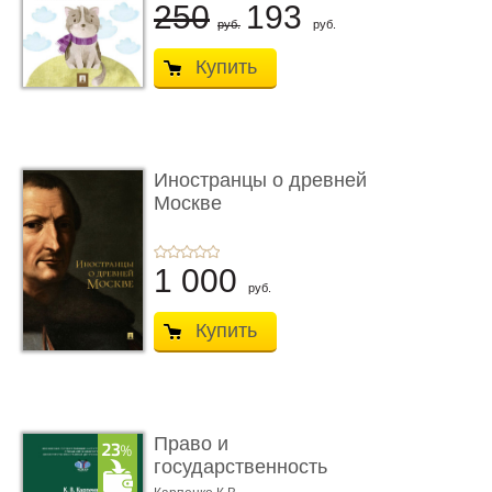
250
193
руб.
руб.
Купить
Иностранцы о древней
Москве
1 000
руб.
Купить
Право и
государственность
Древнего Двуречья. �