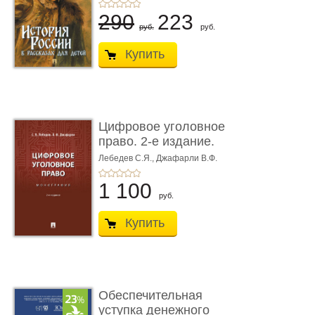
290
223
руб.
руб.
Купить
Цифровое уголовное
право. 2-е издание.
Монограф ...
Лебедев С.Я.,
Джафарли В.Ф.
1 100
руб.
Купить
Обеспечительная
уступка денежного