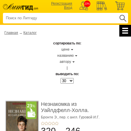
Регистрация
23%
Вход
Главная
→
Каталог
сортировать по:
цене
названию
автору
|
выводить по:
Незнакомка из
Уайлдфелл-Холла.
Роман (Серия «Р� ...
Бронте Э.,
пер. с англ. Гуровой И.Г.
320
246