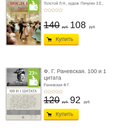
Толстой Л.Н.,
худож. Пичугин З.Е.,
худож. Лебедев А.И.,
худож. Лансере Е.Е.
140
108
руб.
руб.
Купить
Ф. Г. Раневская. 100 и 1
цитата
Раневская Ф.Г.
120
92
руб.
руб.
Купить