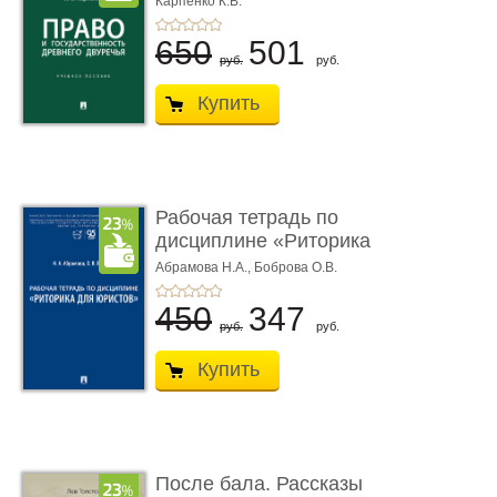
Карпенко К.В.
...
650
501
руб.
руб.
Купить
Рабочая тетрадь по
дисциплине «Риторика
для ю� ...
Абрамова Н.А.,
Боброва О.В.
450
347
руб.
руб.
Купить
После бала. Рассказы