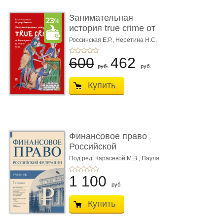
Занимательная
история true crime от
Гиппократа до � ...
Россинская Е.Р.,
Неретина Н.С.
600
462
руб.
руб.
Купить
Финансовое право
Российской
Федерации. 5-е изд�
Под ред. Карасевой М.В., Пауля
А.Г., Красюкова А.В.
...
1 100
руб.
Купить