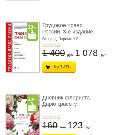
Трудовое право
России. 3-е издание.
Учебник для ...
Отв. ред. Черных Н.В.,
Шестерякова И.В.
1 400
1 078
руб.
руб.
Купить
Дневник флориста.
Дарю красоту
160
123
руб.
руб.