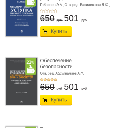
требования ...
Габараев Э.А.,
Отв. ред. Василевская Л.Ю.,
вступ. сл. Каретина М.Г.
650
501
руб.
руб.
Купить
Обеспечение
безопасности
функционирования уг
Отв. ред. Абдулвалиев А.Ф.
...
650
501
руб.
руб.
Купить