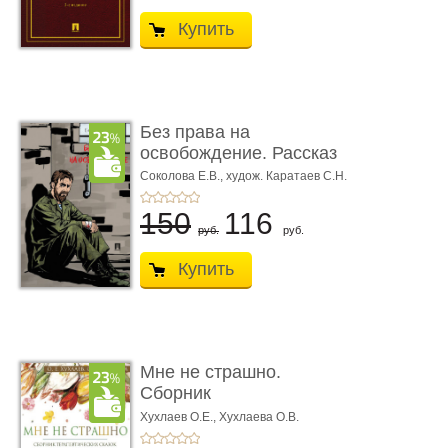
Купить
Без права на
освобождение. Рассказ
Соколова Е.В.,
худож. Каратаев С.Н.
150
116
руб.
руб.
Купить
Мне не страшно.
Сборник
терапевтических
Хухлаев О.Е., Хухлаева О.В.
сказо� ...