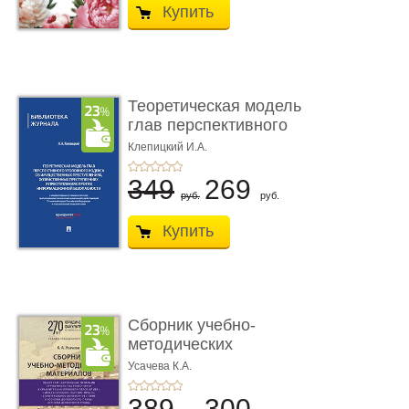
Купить
Теоретическая модель
глав перспективного
УК о ...
Клепицкий И.А.
349
269
руб.
руб.
Купить
Сборник учебно-
методических
материалов по кур ...
Усачева К.А.
389
300