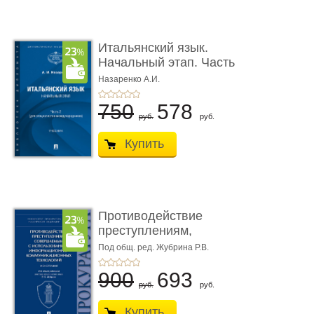
Итальянский язык.
Начальный этап. Часть
2. Учеб� ...
Назаренко А.И.
750
578
руб.
руб.
Купить
Противодействие
преступлениям,
совершаемым с ...
Под общ. ред. Жубрина Р.В.
900
693
руб.
руб.
Купить