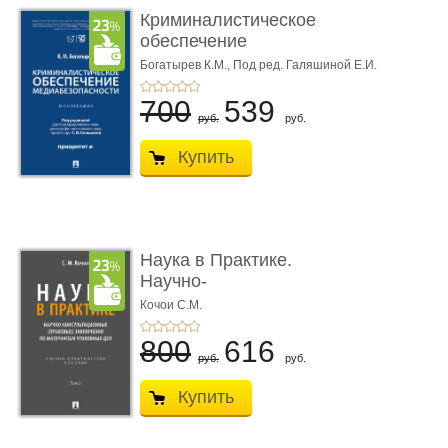
Криминалистическое
обеспечение
медиабезопас� ...
Богатырев К.М.,
Под ред. Галяшиной Е.И.
700
539
руб.
руб.
Купить
Наука в Практике.
Научно-
консультационные (пра
Кочои С.М.
...
800
616
руб.
руб.
Купить