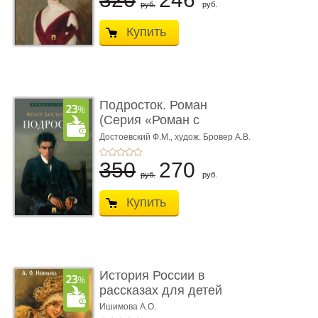
руб.
руб.
Купить
Подросток. Роман
(Серия «Роман с
книгой»)
Достоевский Ф.М.,
худож. Бровер А.В.
350
270
руб.
руб.
Купить
История России в
рассказах для детей
Ишимова А.О.