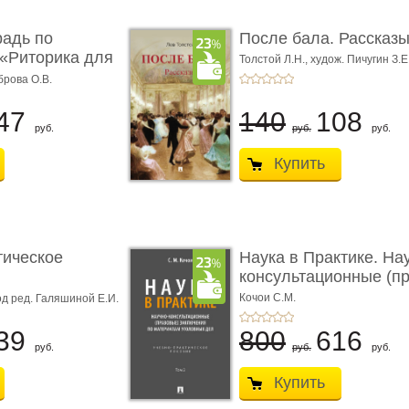
радь по
После бала. Рассказ
«Риторика для
Толстой Л.Н.,
худож. Пичугин З.Е
Лебедев А.И.,
худож. Лансере Е.
брова О.В.
47
140
108
руб.
руб.
руб.
Купить
тическое
Наука в Практике. На
консультационные (пра
с� ...
Кочои С.М.
д ред. Галяшиной Е.И.
39
800
616
руб.
руб.
руб.
Купить