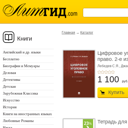
Главная
→
Каталог
Книги
Английский и др. языки
Цифровое у
право. 2-е и
Бесплатно
Монограф ...
Биографии и Мемуары
Лебедев С.Я.,
Джа
Деловая
1 100
Детективы
руб.
Детская
Купить
Зарубежная Классика
Искусство
История
Книги на иностранных языках
Любовные Романы
Тетрадь для
Наука