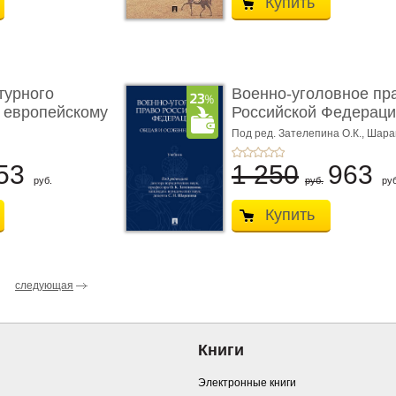
Купить
турного
Военно-уголовное пр
 европейскому
Российской Федераци
...
Под ред. Зателепина О.К., Шар
С.Н.
53
1 250
963
руб.
руб.
руб
Купить
следующая
Книги
Электронные книги