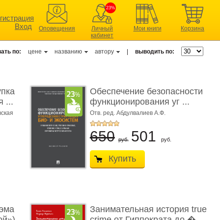
23%
гистрация
Вход
Оповещения
Личный
Мои книги
Корзина
кабинет
ать по:
цене
названию
автору
|
выводить по:
упка
Обеспечение безопасности
 ...
функционирования уг ...
вская
Отв. ред. Абдулвалиев А.Ф.
650
501
руб.
руб.
Купить
эма
Занимательная история true
ой»)
crime от Гиппократа до � ...