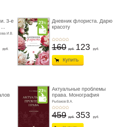
и. 3-е
Дневник флориста. Дарю
...
красоту
ова И.В.
8
160
123
руб.
руб.
руб.
Купить
Актуальные проблемы
алов
права. Монография
Рыбаков В.А.
459
353
руб.
руб.