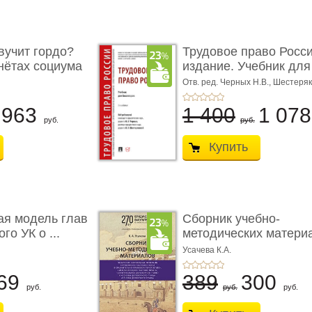
учит гордо?
Трудовое право Росси
енётах социума
издание. Учебник для 
Отв. ред. Черных Н.В., Шестеряк
963
1 400
1 07
руб.
руб.
Купить
ая модель глав
Сборник учебно-
го УК о ...
методических матери
по кур ...
Усачева К.А.
69
389
300
руб.
руб.
руб.