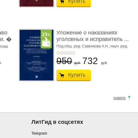
Купить
аво
Уложение о наказаниях
и. �
уголовных и исправитель ...
Под общ. ред. Савенкова А.Н.; науч. ред.
апова
и рук. авт. кол. Чучаев А.И.
950
732
.
руб.
руб.
Купить
наверх
ЛитГид в соцсетях
Telegram