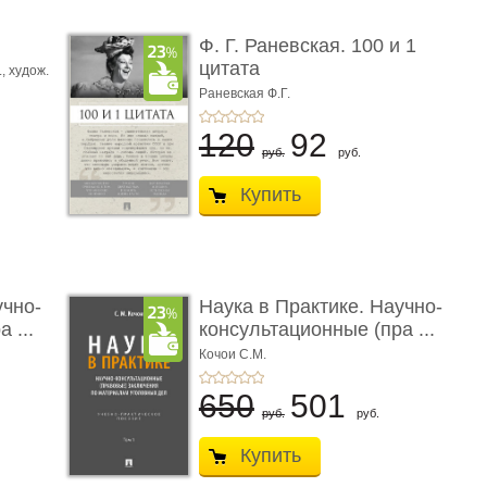
ы
Ф. Г. Раневская. 100 и 1
цитата
.,
худож.
Е.
Раневская Ф.Г.
120
92
руб.
руб.
Купить
учно-
Наука в Практике. Научно-
 ...
консультационные (пра ...
Кочои С.М.
650
501
руб.
руб.
Купить