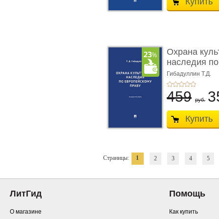
Купить
Охрана куль
наследия по
п ...
Гибадуллин Т.Д.
459
3
руб.
Купить
Страницы:
1
2
3
4
5
ЛитГид
Помощь
О магазине
Как купить