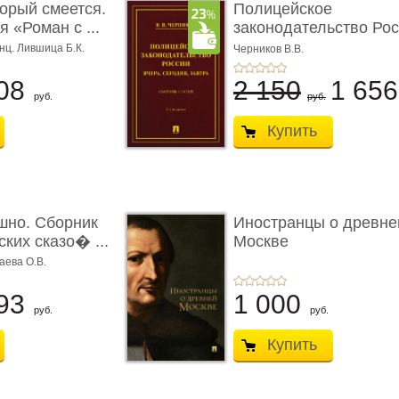
торый смеется.
Полицейское
 «Роман с ...
законодательство Рос
вчера, с� ...
нц. Лившица Б.К.
Черников В.В.
08
2 150
1 65
руб.
руб.
Купить
шно. Сборник
Иностранцы о древне
ких сказо� ...
Москве
аева О.В.
93
1 000
руб.
руб.
Купить