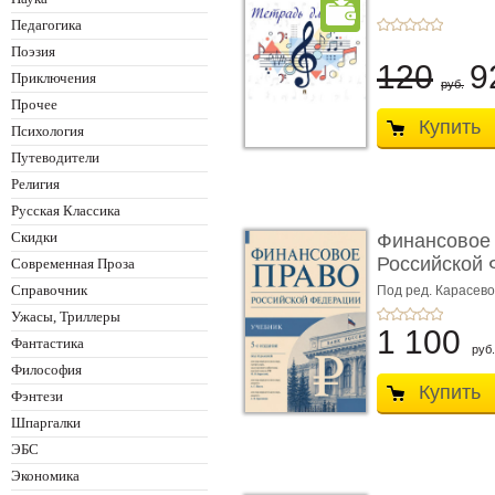
Педагогика
Поэзия
120
9
Приключения
руб.
Прочее
Купить
Психология
Путеводители
Религия
Русская Классика
Скидки
Финансовое
Российской 
Современная Проза
изд� ...
Справочник
Под ред. Карасевой
Красюкова А.В.
Ужасы, Триллеры
1 100
Фантастика
руб.
Философия
Купить
Фэнтези
Шпаргалки
ЭБС
Экономика