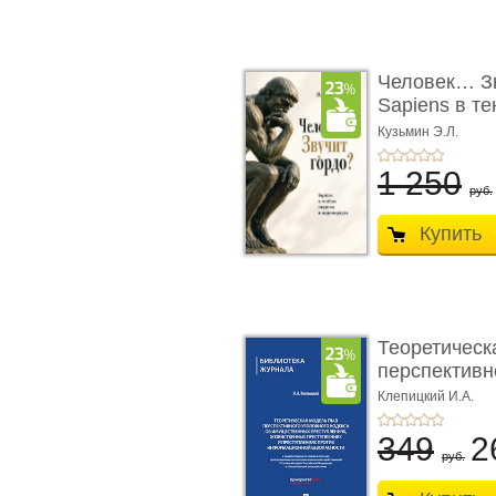
Человек… Зв
Sapiens в т
� ...
Кузьмин Э.Л.
1 250
руб.
Купить
Теоретическ
перспективно
Клепицкий И.А.
349
2
руб.