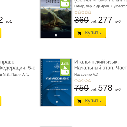
Гомер,
пер. с др.-греч. Жуковског
2
360
277
руб.
руб.
руб.
Купить
 право
Итальянский язык.
Федерации. 5-е
Начальный этап. Част
Учеб� ...
 М.В., Пауля А.Г.,
Назаренко А.И.
750
578
руб.
руб.
Купить