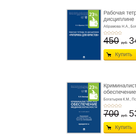
Рабочая тет
дисциплине 
ю� ...
Абрамова Н.А.,
Бо
450
3
руб.
Купить
Криминалис
обеспечение
медиабезопа
Богатырев К.М.,
По
700
5
руб.
Купить