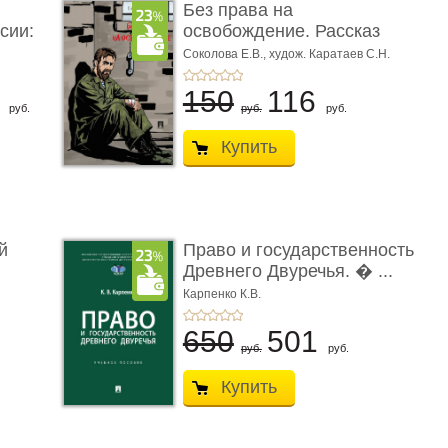
Без права на
сии:
освобождение. Рассказ
Соколова Е.В.,
худож. Каратаев С.Н.
6
150
116
руб.
руб.
руб.
Купить
й
Право и государственность
Древнего Двуречья. � ...
Карпенко К.В.
650
501
руб.
руб.
Купить