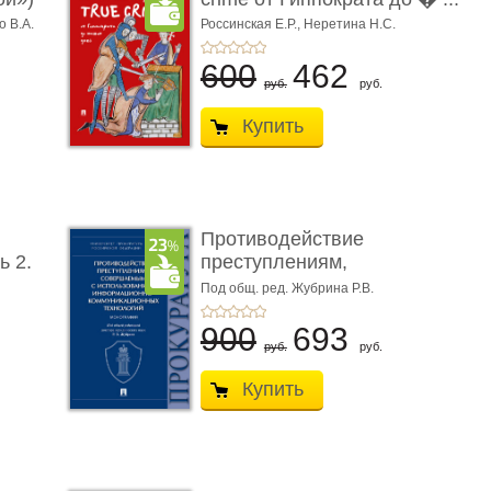
о В.А.
Россинская Е.Р.,
Неретина Н.С.
600
462
руб.
руб.
Купить
Противодействие
ь 2.
преступлениям,
совершаемым с ...
Под общ. ред. Жубрина Р.В.
900
693
руб.
руб.
Купить