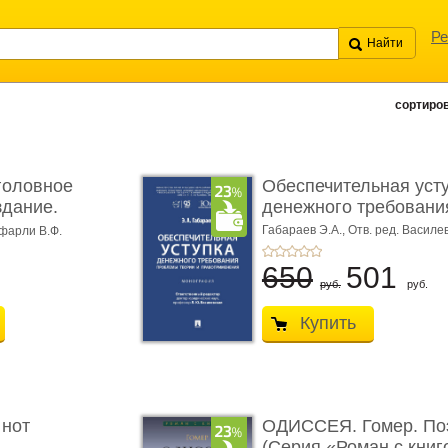
Ре
сортиров
головное
Обеспечительная уст
здание.
денежного требования
Габараев Э.А.,
Отв. ред. Василе
фарли В.Ф.
Л.Ю.,
вступ. сл. Каретина М.Г.
650
501
руб.
руб.
Купить
 нот
ОДИССЕЯ. Гомер. По
(Серия «Роман с книг