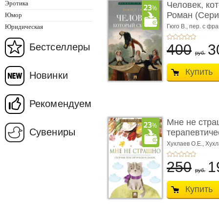
Эротика
Человек, ко
Роман (Серия
Юмор
Юридическая
Гюго В.,
пер. с фра
Бестселлеры
400
3
руб.
Купить
Новинки
Рекомендуем
Мне не стра
Сувениры
терапевтичес
Хухлаев О.Е., Хухл
250
1
руб.
Купить