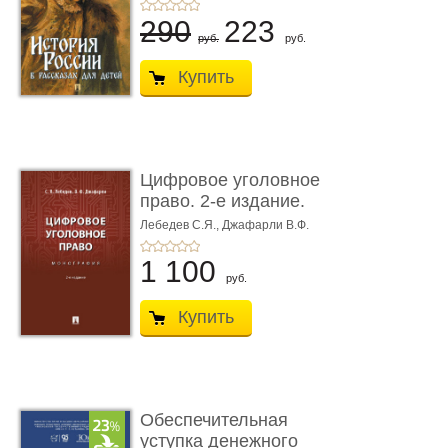
290
223
руб.
руб.
Купить
Цифровое уголовное
право. 2-е издание.
Монограф ...
Лебедев С.Я.,
Джафарли В.Ф.
1 100
руб.
Купить
Обеспечительная
уступка денежного