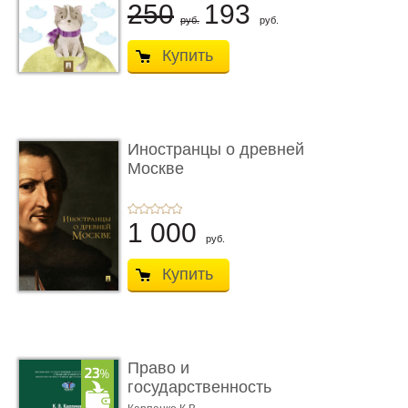
250
193
руб.
руб.
Купить
Иностранцы о древней
Москве
1 000
руб.
Купить
Право и
государственность
Древнего Двуречья. �