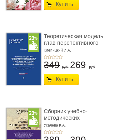
Купить
Теоретическая модель
глав перспективного
УК о ...
Клепицкий И.А.
349
269
руб.
руб.
Купить
Сборник учебно-
методических
материалов по кур ...
Усачева К.А.
389
300