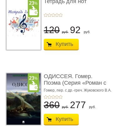
Тетрадь для нот
120
92
руб.
руб.
Купить
ОДИССЕЯ. Гомер.
Поэма (Серия «Роман с
книгой»)
Гомер,
пер. с др.-греч. Жуковского В.А.
360
277
руб.
руб.
Купить