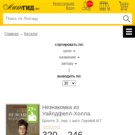
Регистрация
23%
Вход
Главная
→
Каталог
сортировать по:
цене
названию
автору
|
выводить по:
Незнакомка из
Уайлдфелл-Холла.
Роман (Серия «Р� ...
Бронте Э.,
пер. с англ. Гуровой И.Г.
320
246