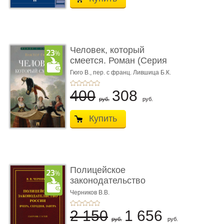
Человек, который
смеется. Роман (Серия
«Роман с ...
Гюго В.,
пер. с франц. Лившица Б.К.
400
308
руб.
руб.
Купить
Полицейское
законодательство
России: вчера, с� ...
Черников В.В.
2 150
1 656
руб.
руб.