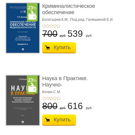
Криминалистическое
обеспечение
медиабезопас� ...
Богатырев К.М.,
Под ред. Галяшиной Е.И.
700
539
руб.
руб.
Купить
Наука в Практике.
Научно-
консультационные (пра
Кочои С.М.
...
800
616
руб.
руб.
Купить