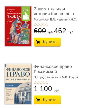
Занимательная
история true crime от
Гиппократа до � ...
Россинская Е.Р.,
Неретина Н.С.
600
462
руб.
руб.
Купить
Финансовое право
Российской
Федерации. 5-е изд�
Под ред. Карасевой М.В., Пауля
А.Г., Красюкова А.В.
...
1 100
руб.
Купить