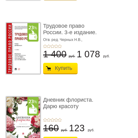
Трудовое право
России. 3-е издание.
Учебник для ...
Отв. ред. Черных Н.В.,
Шестерякова И.В.
1 400
1 078
руб.
руб.
Купить
Дневник флориста.
Дарю красоту
160
123
руб.
руб.