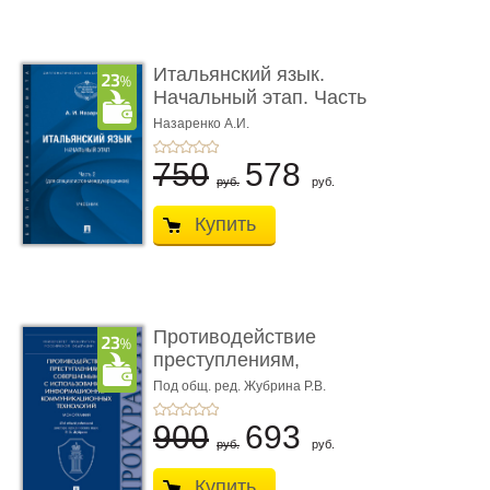
Итальянский язык.
Начальный этап. Часть
2. Учеб� ...
Назаренко А.И.
750
578
руб.
руб.
Купить
Противодействие
преступлениям,
совершаемым с ...
Под общ. ред. Жубрина Р.В.
900
693
руб.
руб.
Купить