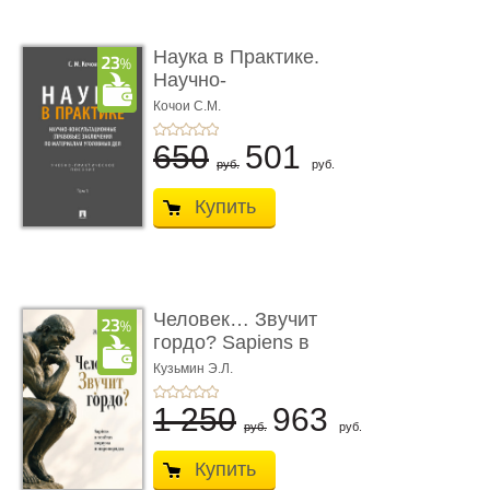
Наука в Практике.
Научно-
консультационные (пра
Кочои С.М.
...
650
501
руб.
руб.
Купить
Человек… Звучит
гордо? Sapiens в
тенётах социума � ...
Кузьмин Э.Л.
1 250
963
руб.
руб.
Купить