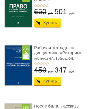
Карпенко К.В.
...
650
501
руб.
руб.
Купить
Рабочая тетрадь по
дисциплине «Риторика
для ю� ...
Абрамова Н.А.,
Боброва О.В.
450
347
руб.
руб.
Купить
После бала. Рассказы