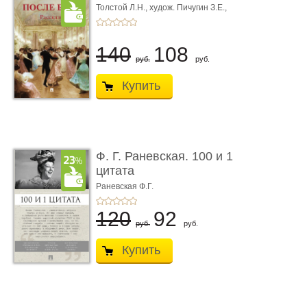
Толстой Л.Н.,
худож. Пичугин З.Е.,
худож. Лебедев А.И.,
худож. Лансере Е.Е.
140
108
руб.
руб.
Купить
Ф. Г. Раневская. 100 и 1
цитата
Раневская Ф.Г.
120
92
руб.
руб.
Купить