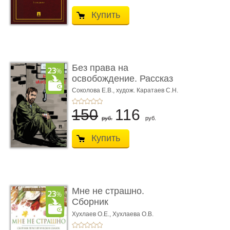
Купить
Без права на
освобождение. Рассказ
Соколова Е.В.,
худож. Каратаев С.Н.
150
116
руб.
руб.
Купить
Мне не страшно.
Сборник
терапевтических
Хухлаев О.Е., Хухлаева О.В.
сказо� ...