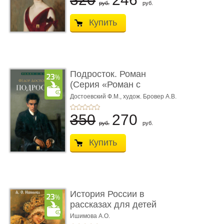
руб.
руб.
Купить
Подросток. Роман
(Серия «Роман с
книгой»)
Достоевский Ф.М.,
худож. Бровер А.В.
350
270
руб.
руб.
Купить
История России в
рассказах для детей
Ишимова А.О.