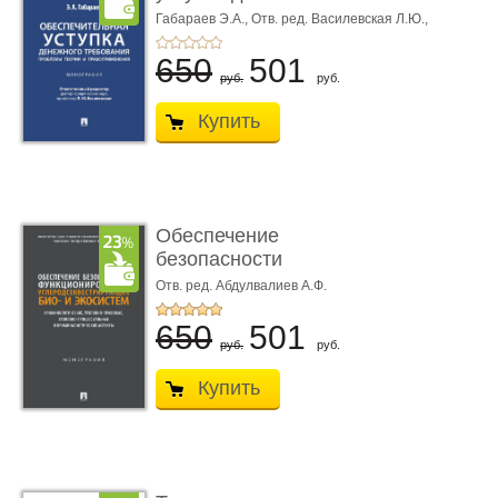
требования ...
Габараев Э.А.,
Отв. ред. Василевская Л.Ю.,
вступ. сл. Каретина М.Г.
650
501
руб.
руб.
Купить
Обеспечение
безопасности
функционирования уг
Отв. ред. Абдулвалиев А.Ф.
...
650
501
руб.
руб.
Купить