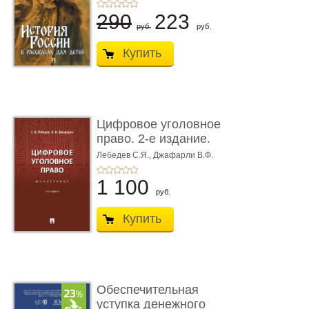
290
223
руб.
руб.
Купить
Цифровое уголовное
право. 2-е издание.
Монограф ...
Лебедев С.Я.,
Джафарли В.Ф.
1 100
руб.
Купить
Обеспечительная
уступка денежного