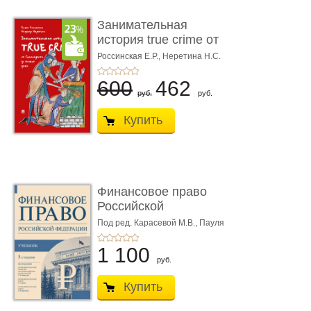
Занимательная
история true crime от
Гиппократа до � ...
Россинская Е.Р.,
Неретина Н.С.
600
462
руб.
руб.
Купить
Финансовое право
Российской
Федерации. 5-е изд�
Под ред. Карасевой М.В., Пауля
А.Г., Красюкова А.В.
...
1 100
руб.
Купить