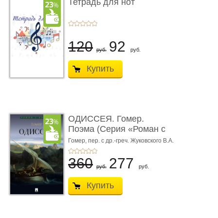
Тетрадь для нот
120
92
руб.
руб.
Купить
ОДИССЕЯ. Гомер.
Поэма (Серия «Роман с
книгой»)
Гомер,
пер. с др.-греч. Жуковского В.А.
360
277
руб.
руб.
Купить