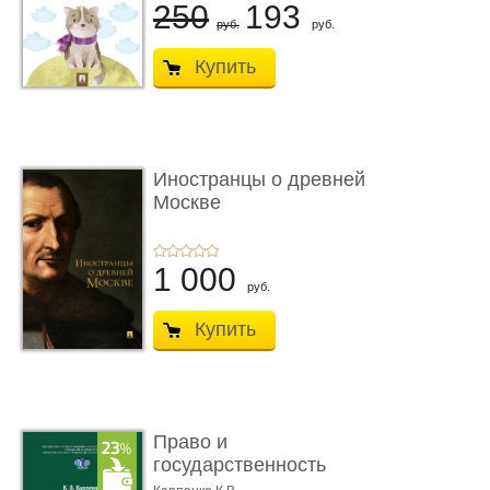
250
193
руб.
руб.
Купить
Иностранцы о древней
Москве
1 000
руб.
Купить
Право и
государственность
Древнего Двуречья. �