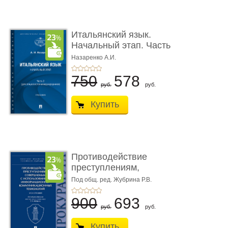
Итальянский язык.
Начальный этап. Часть
2. Учеб� ...
Назаренко А.И.
750
578
руб.
руб.
Купить
Противодействие
преступлениям,
совершаемым с ...
Под общ. ред. Жубрина Р.В.
900
693
руб.
руб.
Купить