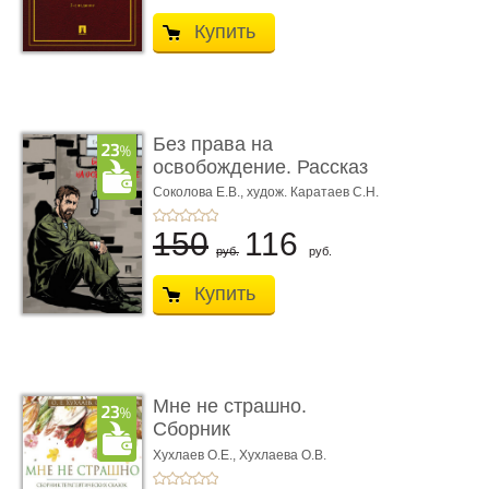
Купить
Без права на
освобождение. Рассказ
Соколова Е.В.,
худож. Каратаев С.Н.
150
116
руб.
руб.
Купить
Мне не страшно.
Сборник
терапевтических
Хухлаев О.Е., Хухлаева О.В.
сказо� ...