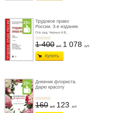
Трудовое право
России. 3-е издание.
Учебник для ...
Отв. ред. Черных Н.В.,
Шестерякова И.В.
1 400
1 078
руб.
руб.
Купить
Дневник флориста.
Дарю красоту
160
123
руб.
руб.