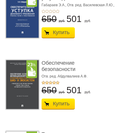
требования ...
Габараев Э.А.,
Отв. ред. Василевская Л.Ю.,
вступ. сл. Каретина М.Г.
650
501
руб.
руб.
Купить
Обеспечение
безопасности
функционирования уг
Отв. ред. Абдулвалиев А.Ф.
...
650
501
руб.
руб.
Купить