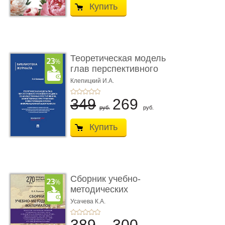
Купить
Теоретическая модель
глав перспективного
УК о ...
Клепицкий И.А.
349
269
руб.
руб.
Купить
Сборник учебно-
методических
материалов по кур ...
Усачева К.А.
389
300