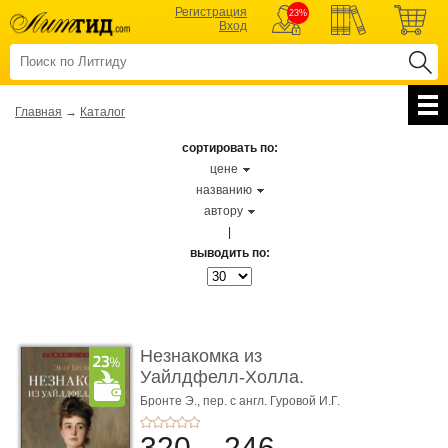
Регистрация
23%
Вход
Главная
→
Каталог
сортировать по:
цене
названию
автору
|
выводить по:
Незнакомка из
Уайлдфелл-Холла.
Роман (Серия «Р� ...
Бронте Э.,
пер. с англ. Гуровой И.Г.
320
246