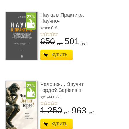
Наука в Практике.
Научно-
консультационные (пра
Кочои С.М.
...
650
501
руб.
руб.
Купить
Человек… Звучит
гордо? Sapiens в
тенётах социума � ...
Кузьмин Э.Л.
1 250
963
руб.
руб.
Купить