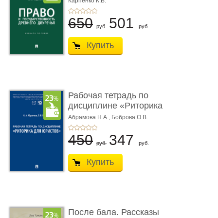
Карпенко К.В.
...
650
501
руб.
руб.
Купить
Рабочая тетрадь по
дисциплине «Риторика
для ю� ...
Абрамова Н.А.,
Боброва О.В.
450
347
руб.
руб.
Купить
После бала. Рассказы