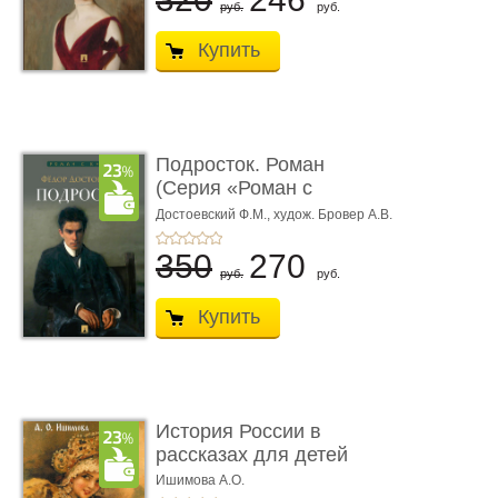
руб.
руб.
Купить
Подросток. Роман
(Серия «Роман с
книгой»)
Достоевский Ф.М.,
худож. Бровер А.В.
350
270
руб.
руб.
Купить
История России в
рассказах для детей
Ишимова А.О.