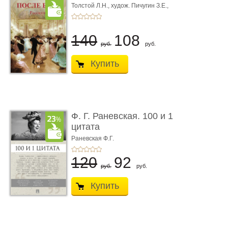
Толстой Л.Н.,
худож. Пичугин З.Е.,
худож. Лебедев А.И.,
худож. Лансере Е.Е.
140
108
руб.
руб.
Купить
Ф. Г. Раневская. 100 и 1
цитата
Раневская Ф.Г.
120
92
руб.
руб.
Купить