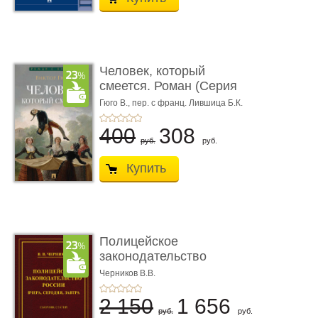
Человек, который
смеется. Роман (Серия
«Роман с ...
Гюго В.,
пер. с франц. Лившица Б.К.
400
308
руб.
руб.
Купить
Полицейское
законодательство
России: вчера, с� ...
Черников В.В.
2 150
1 656
руб.
руб.