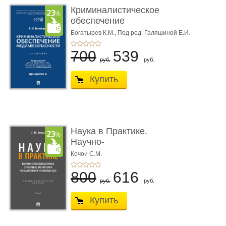
Криминалистическое
обеспечение
медиабезопас� ...
Богатырев К.М.,
Под ред. Галяшиной Е.И.
700
539
руб.
руб.
Купить
Наука в Практике.
Научно-
консультационные (пра
Кочои С.М.
...
800
616
руб.
руб.
Купить