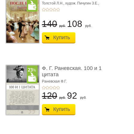
Толстой Л.Н.,
худож. Пичугин З.Е.,
худож. Лебедев А.И.,
худож. Лансере Е.Е.
140
108
руб.
руб.
Купить
Ф. Г. Раневская. 100 и 1
цитата
Раневская Ф.Г.
120
92
руб.
руб.
Купить