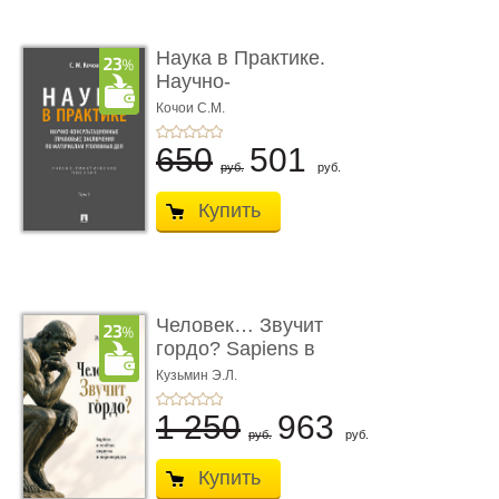
Наука в Практике.
Научно-
консультационные (пра
Кочои С.М.
...
650
501
руб.
руб.
Купить
Человек… Звучит
гордо? Sapiens в
тенётах социума � ...
Кузьмин Э.Л.
1 250
963
руб.
руб.
Купить