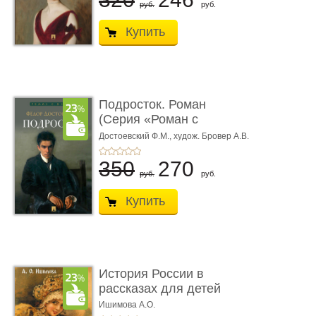
руб.
руб.
Купить
Подросток. Роман
(Серия «Роман с
книгой»)
Достоевский Ф.М.,
худож. Бровер А.В.
350
270
руб.
руб.
Купить
История России в
рассказах для детей
Ишимова А.О.