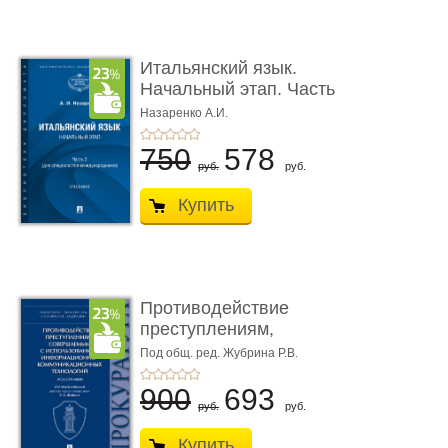
Итальянский язык.
Начальный этап. Часть
2. Учеб� ...
Назаренко А.И.
750
578
руб.
руб.
Купить
Противодействие
преступлениям,
совершаемым с ...
Под общ. ред. Жубрина Р.В.
900
693
руб.
руб.
Купить