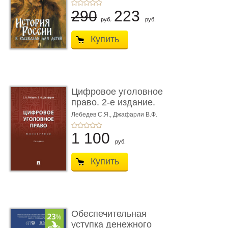
290
223
руб.
руб.
Купить
Цифровое уголовное
право. 2-е издание.
Монограф ...
Лебедев С.Я.,
Джафарли В.Ф.
1 100
руб.
Купить
Обеспечительная
уступка денежного