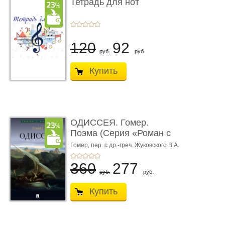
Тетрадь для нот
120
92
руб.
руб.
Купить
ОДИССЕЯ. Гомер.
Поэма (Серия «Роман с
книгой»)
Гомер,
пер. с др.-греч. Жуковского В.А.
360
277
руб.
руб.
Купить