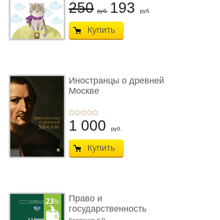
250
193
руб.
руб.
Купить
Иностранцы о древней
Москве
1 000
руб.
Купить
Право и
государственность
Древнего Двуречья. �