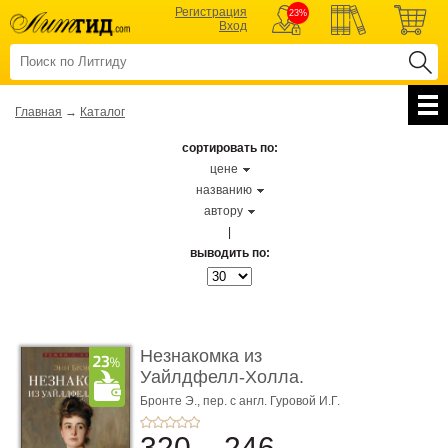
Регистрация
23%
Вход
Главная
→
Каталог
сортировать по:
цене
названию
автору
|
выводить по:
Незнакомка из
Уайлдфелл-Холла.
Роман (Серия «Р� ...
Бронте Э.,
пер. с англ. Гуровой И.Г.
320
246