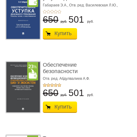
требования ...
Габараев Э.А.,
Отв. ред. Василевская Л.Ю.,
вступ. сл. Каретина М.Г.
650
501
руб.
руб.
Купить
Обеспечение
безопасности
функционирования уг
Отв. ред. Абдулвалиев А.Ф.
...
650
501
руб.
руб.
Купить