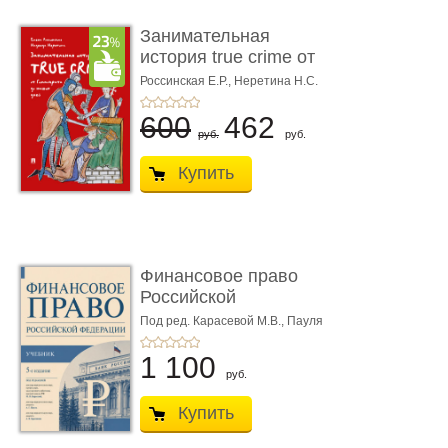
Занимательная
история true crime от
Гиппократа до � ...
Россинская Е.Р.,
Неретина Н.С.
600
462
руб.
руб.
Купить
Финансовое право
Российской
Федерации. 5-е изд�
Под ред. Карасевой М.В., Пауля
А.Г., Красюкова А.В.
...
1 100
руб.
Купить