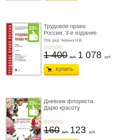
Трудовое право
России. 3-е издание.
Учебник для ...
Отв. ред. Черных Н.В.,
Шестерякова И.В.
1 400
1 078
руб.
руб.
Купить
Дневник флориста.
Дарю красоту
160
123
руб.
руб.