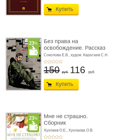
Купить
Без права на
освобождение. Рассказ
Соколова Е.В.,
худож. Каратаев С.Н.
150
116
руб.
руб.
Купить
Мне не страшно.
Сборник
терапевтических
Хухлаев О.Е., Хухлаева О.В.
сказо� ...