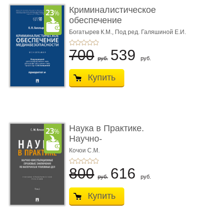
Криминалистическое
обеспечение
медиабезопас� ...
Богатырев К.М.,
Под ред. Галяшиной Е.И.
700
539
руб.
руб.
Купить
Наука в Практике.
Научно-
консультационные (пра
Кочои С.М.
...
800
616
руб.
руб.
Купить