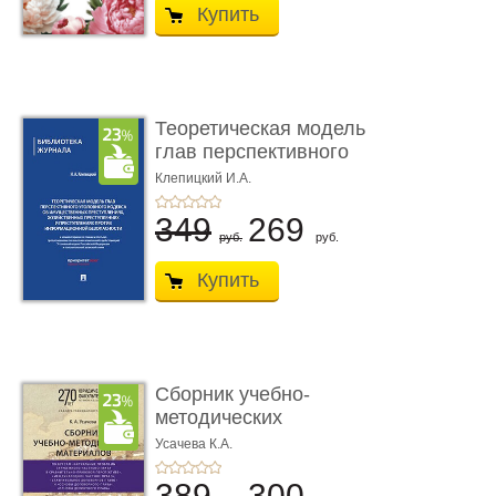
Купить
Теоретическая модель
глав перспективного
УК о ...
Клепицкий И.А.
349
269
руб.
руб.
Купить
Сборник учебно-
методических
материалов по кур ...
Усачева К.А.
389
300