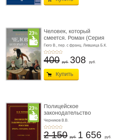
Человек, который
смеется. Роман (Серия
«Роман с ...
Гюго В.,
пер. с франц. Лившица Б.К.
400
308
руб.
руб.
Купить
Полицейское
законодательство
России: вчера, с� ...
Черников В.В.
2 150
1 656
руб.
руб.