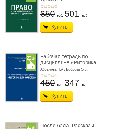
Карпенко К.В.
...
650
501
руб.
руб.
Купить
Рабочая тетрадь по
дисциплине «Риторика
для ю� ...
Абрамова Н.А.,
Боброва О.В.
450
347
руб.
руб.
Купить
После бала. Рассказы