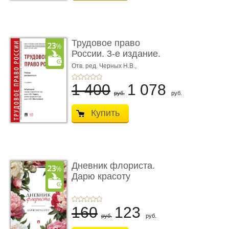
Трудовое право
России. 3-е издание.
Учебник для ...
Отв. ред. Черных Н.В.,
Шестерякова И.В.
1 400
1 078
руб.
руб.
Купить
Дневник флориста.
Дарю красоту
160
123
руб.
руб.