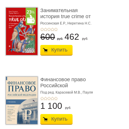
Занимательная
история true crime от
Гиппократа до � ...
Россинская Е.Р.,
Неретина Н.С.
600
462
руб.
руб.
Купить
Финансовое право
Российской
Федерации. 5-е изд�
Под ред. Карасевой М.В., Пауля
А.Г., Красюкова А.В.
...
1 100
руб.
Купить