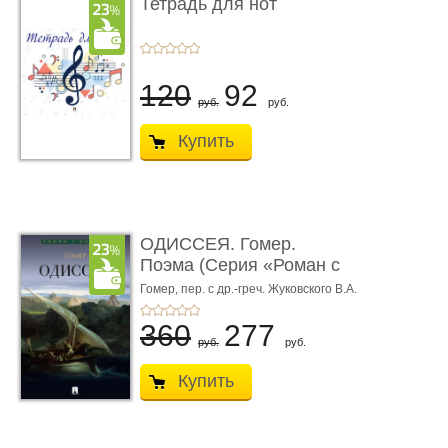
Тетрадь для нот
120
92
руб.
руб.
Купить
ОДИССЕЯ. Гомер.
Поэма (Серия «Роман с
книгой»)
Гомер,
пер. с др.-греч. Жуковского В.А.
360
277
руб.
руб.
Купить