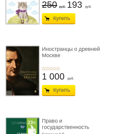
250
193
руб.
руб.
Купить
Иностранцы о древней
Москве
1 000
руб.
Купить
Право и
государственность
Древнего Двуречья. �