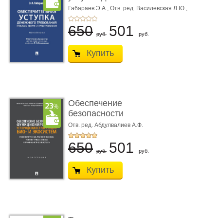
требования ...
Габараев Э.А.,
Отв. ред. Василевская Л.Ю.,
вступ. сл. Каретина М.Г.
650
501
руб.
руб.
Купить
Обеспечение
безопасности
функционирования уг
Отв. ред. Абдулвалиев А.Ф.
...
650
501
руб.
руб.
Купить