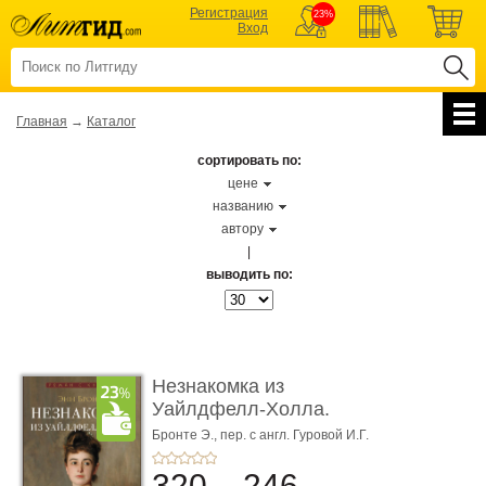
Регистрация
23%
Вход
Главная
→
Каталог
сортировать по:
цене
названию
автору
|
выводить по:
Незнакомка из
Уайлдфелл-Холла.
Роман (Серия «Р� ...
Бронте Э.,
пер. с англ. Гуровой И.Г.
320
246