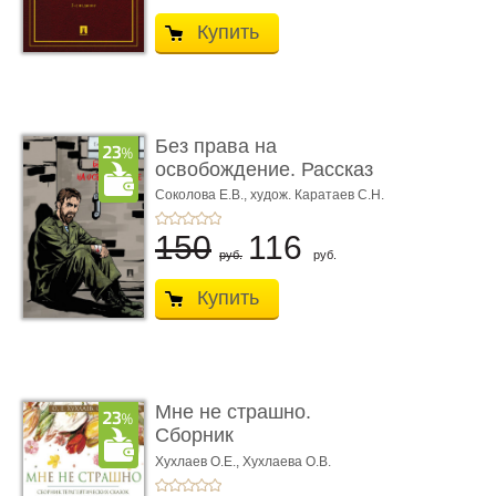
Купить
Без права на
освобождение. Рассказ
Соколова Е.В.,
худож. Каратаев С.Н.
150
116
руб.
руб.
Купить
Мне не страшно.
Сборник
терапевтических
Хухлаев О.Е., Хухлаева О.В.
сказо� ...