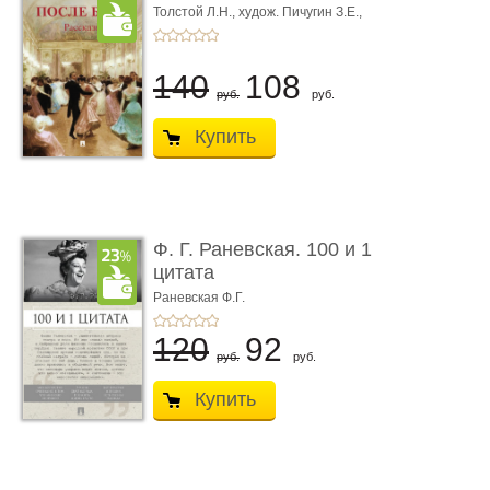
Толстой Л.Н.,
худож. Пичугин З.Е.,
худож. Лебедев А.И.,
худож. Лансере Е.Е.
140
108
руб.
руб.
Купить
Ф. Г. Раневская. 100 и 1
цитата
Раневская Ф.Г.
120
92
руб.
руб.
Купить