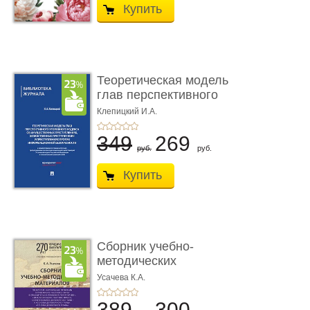
Купить
Теоретическая модель
глав перспективного
УК о ...
Клепицкий И.А.
349
269
руб.
руб.
Купить
Сборник учебно-
методических
материалов по кур ...
Усачева К.А.
389
300