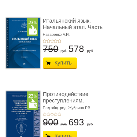
Итальянский язык.
Начальный этап. Часть
2. Учеб� ...
Назаренко А.И.
750
578
руб.
руб.
Купить
Противодействие
преступлениям,
совершаемым с ...
Под общ. ред. Жубрина Р.В.
900
693
руб.
руб.
Купить