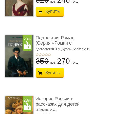
руб.
руб.
Купить
Подросток. Роман
(Серия «Роман с
книгой»)
Достоевский Ф.М.,
худож. Бровер А.В.
350
270
руб.
руб.
Купить
История России в
рассказах для детей
Ишимова А.О.