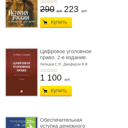
290
223
руб.
руб.
Купить
Цифровое уголовное
право. 2-е издание.
Монограф ...
Лебедев С.Я.,
Джафарли В.Ф.
1 100
руб.
Купить
Обеспечительная
уступка денежного