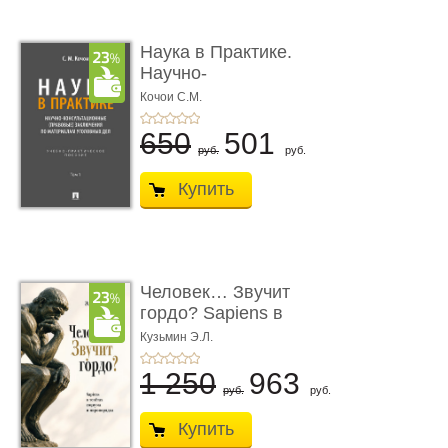
Наука в Практике.
Научно-
консультационные (пра
Кочои С.М.
...
650
501
руб.
руб.
Купить
Человек… Звучит
гордо? Sapiens в
тенётах социума � ...
Кузьмин Э.Л.
1 250
963
руб.
руб.
Купить