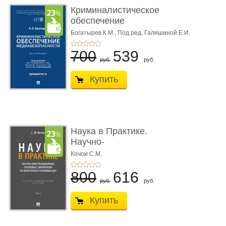
Криминалистическое
обеспечение
медиабезопас� ...
Богатырев К.М.,
Под ред. Галяшиной Е.И.
700
539
руб.
руб.
Купить
Наука в Практике.
Научно-
консультационные (пра
Кочои С.М.
...
800
616
руб.
руб.
Купить