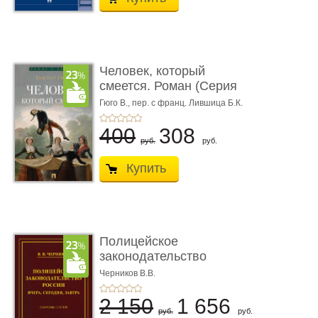
Человек, который
смеется. Роман (Серия
«Роман с ...
Гюго В.,
пер. с франц. Лившица Б.К.
400
308
руб.
руб.
Купить
Полицейское
законодательство
России: вчера, с� ...
Черников В.В.
2 150
1 656
руб.
руб.