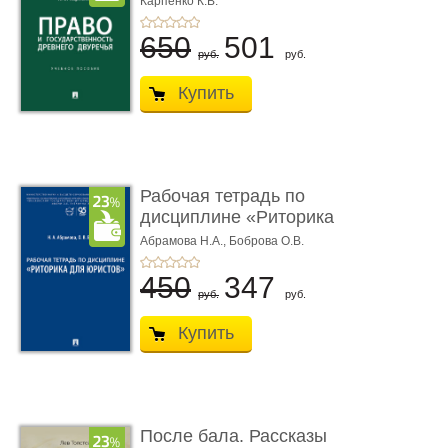
Карпенко К.В.
...
650
501
руб.
руб.
Купить
Рабочая тетрадь по
дисциплине «Риторика
для ю� ...
Абрамова Н.А.,
Боброва О.В.
450
347
руб.
руб.
Купить
После бала. Рассказы