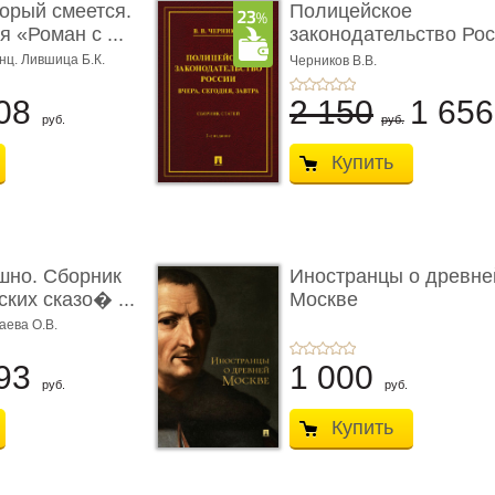
торый смеется.
Полицейское
 «Роман с ...
законодательство Рос
вчера, с� ...
нц. Лившица Б.К.
Черников В.В.
08
2 150
1 65
руб.
руб.
Купить
шно. Сборник
Иностранцы о древне
ких сказо� ...
Москве
аева О.В.
93
1 000
руб.
руб.
Купить