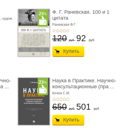
ы
Ф. Г. Раневская. 100 и 1
цитата
.,
худож.
Е.
Раневская Ф.Г.
120
92
руб.
руб.
Купить
учно-
Наука в Практике. Научно-
 ...
консультационные (пра ...
Кочои С.М.
650
501
руб.
руб.
Купить