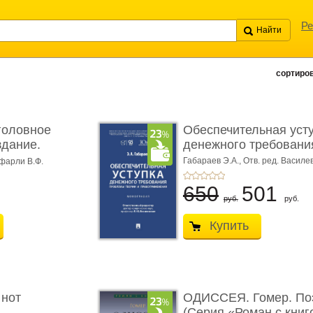
Ре
сортиров
головное
Обеспечительная уст
здание.
денежного требования
Габараев Э.А.,
Отв. ред. Василе
фарли В.Ф.
Л.Ю.,
вступ. сл. Каретина М.Г.
650
501
руб.
руб.
Купить
 нот
ОДИССЕЯ. Гомер. По
(Серия «Роман с книг