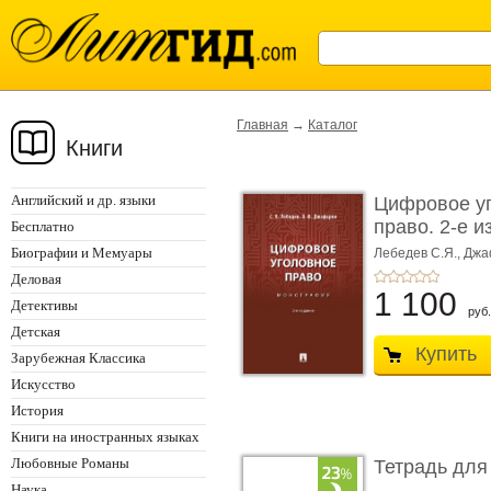
Главная
→
Каталог
Книги
Английский и др. языки
Цифровое у
право. 2-е и
Бесплатно
Монограф ...
Биографии и Мемуары
Лебедев С.Я.,
Джа
Деловая
1 100
Детективы
руб.
Детская
Купить
Зарубежная Классика
Искусство
История
Книги на иностранных языках
Любовные Романы
Тетрадь для
Наука