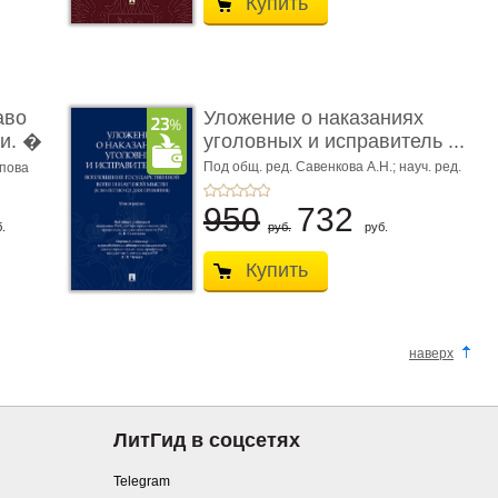
Купить
аво
Уложение о наказаниях
и. �
уголовных и исправитель ...
Под общ. ред. Савенкова А.Н.; науч. ред.
апова
и рук. авт. кол. Чучаев А.И.
950
732
.
руб.
руб.
Купить
наверх
ЛитГид в соцсетях
Telegram