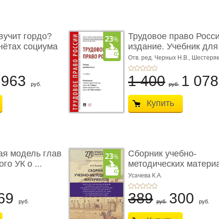
учит гордо?
Трудовое право Росси
енётах социума
издание. Учебник для 
Отв. ред. Черных Н.В., Шестеряк
963
1 400
1 07
руб.
руб.
Купить
ая модель глав
Сборник учебно-
го УК о ...
методических матери
по кур ...
Усачева К.А.
69
389
300
руб.
руб.
руб.