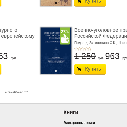
Купить
турного
Военно-уголовное пр
 европейскому
Российской Федераци
...
Под ред. Зателепина О.К., Шар
С.Н.
53
1 250
963
руб.
руб.
руб
Купить
следующая
Книги
Электронные книги