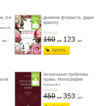
и. 3-е
Дневник флориста. Дарю
...
красоту
ова И.В.
8
160
123
руб.
руб.
руб.
Купить
Актуальные проблемы
алов
права. Монография
Рыбаков В.А.
459
353
руб.
руб.