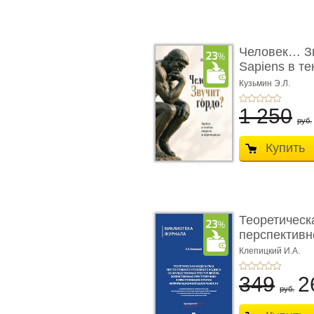
Человек… Зв
Sapiens в т
� ...
Кузьмин Э.Л.
1 250
руб.
Купить
Теоретическ
перспективно
Клепицкий И.А.
349
2
руб.