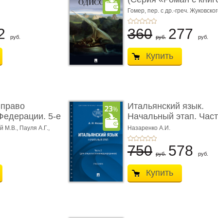
Гомер,
пер. с др.-греч. Жуковског
2
360
277
руб.
руб.
руб.
Купить
 право
Итальянский язык.
Федерации. 5-е
Начальный этап. Част
Учеб� ...
 М.В., Пауля А.Г.,
Назаренко А.И.
750
578
руб.
руб.
Купить