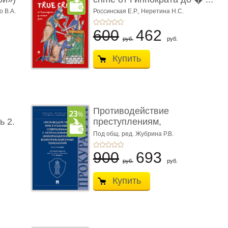
о В.А.
Россинская Е.Р.,
Неретина Н.С.
600
462
руб.
руб.
Купить
Противодействие
ь 2.
преступлениям,
совершаемым с ...
Под общ. ред. Жубрина Р.В.
900
693
руб.
руб.
Купить