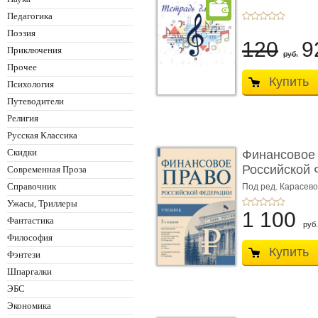
Педагогика
Поэзия
120
9
Приключения
руб.
Прочее
Купить
Психология
Путеводители
Религия
Русская Классика
Скидки
Финансовое
Российской 
Современная Проза
изд� ...
Справочник
Под ред. Карасевой
Красюкова А.В.
Ужасы, Триллеры
1 100
Фантастика
руб.
Философия
Купить
Фэнтези
Шпаргалки
ЭБС
Экономика