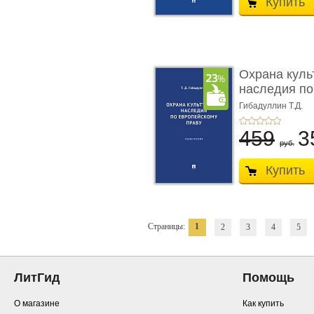
Купить
Охрана куль
наследия по
п ...
Гибадуллин Т.Д.
459
3
руб.
Купить
Страницы:
1
2
3
4
5
ЛитГид
Помощь
О магазине
Как купить