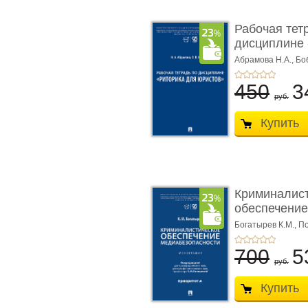
Рабочая тет
дисциплине 
ю� ...
Абрамова Н.А.,
Бо
450
3
руб.
Купить
Криминалис
обеспечение
медиабезопа
Богатырев К.М.,
По
700
5
руб.
Купить