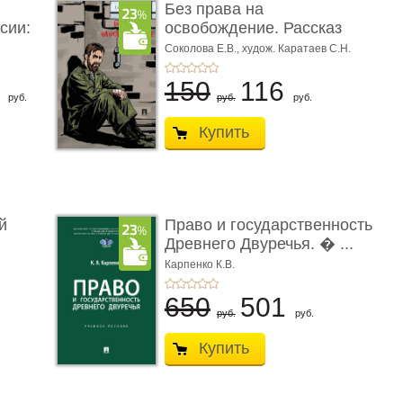
Без права на
сии:
освобождение. Рассказ
Соколова Е.В.,
худож. Каратаев С.Н.
6
150
116
руб.
руб.
руб.
Купить
й
Право и государственность
Древнего Двуречья. � ...
Карпенко К.В.
650
501
руб.
руб.
Купить