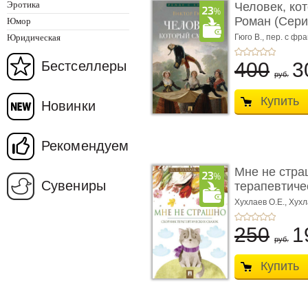
Эротика
Человек, ко
Роман (Серия
Юмор
Юридическая
Гюго В.,
пер. с фра
Бестселлеры
400
3
руб.
Купить
Новинки
Рекомендуем
Мне не стра
Сувениры
терапевтичес
Хухлаев О.Е., Хухл
250
1
руб.
Купить