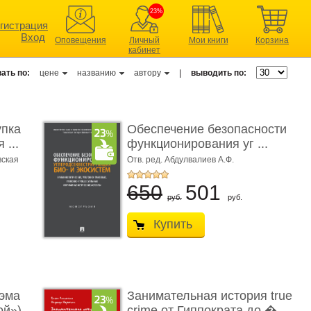
23%
гистрация
Вход
Оповещения
Личный
Мои книги
Корзина
кабинет
ать по:
цене
названию
автору
|
выводить по:
упка
Обеспечение безопасности
 ...
функционирования уг ...
вская
Отв. ред. Абдулвалиев А.Ф.
650
501
руб.
руб.
Купить
эма
Занимательная история true
ой»)
crime от Гиппократа до � ...