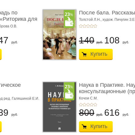
радь по
После бала. Рассказ
«Риторика для
Толстой Л.Н.,
худож. Пичугин З.Е
Лебедев А.И.,
худож. Лансере Е.
брова О.В.
47
140
108
руб.
руб.
руб.
Купить
тическое
Наука в Практике. На
консультационные (пра
с� ...
Кочои С.М.
д ред. Галяшиной Е.И.
39
800
616
руб.
руб.
руб.
Купить