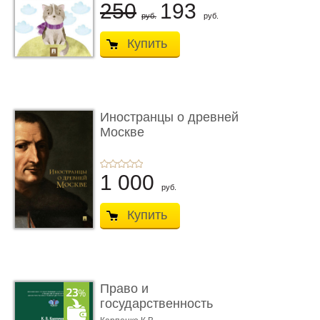
250
193
руб.
руб.
Купить
Иностранцы о древней
Москве
1 000
руб.
Купить
Право и
государственность
Древнего Двуречья. �