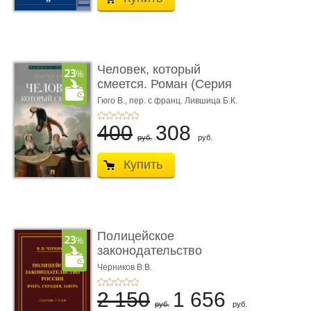
Человек, который
смеется. Роман (Серия
«Роман с ...
Гюго В.,
пер. с франц. Лившица Б.К.
400
308
руб.
руб.
Купить
Полицейское
законодательство
России: вчера, с� ...
Черников В.В.
2 150
1 656
руб.
руб.