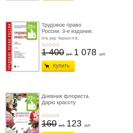
Трудовое право
России. 3-е издание.
Учебник для ...
Отв. ред. Черных Н.В.,
Шестерякова И.В.
1 400
1 078
руб.
руб.
Купить
Дневник флориста.
Дарю красоту
160
123
руб.
руб.