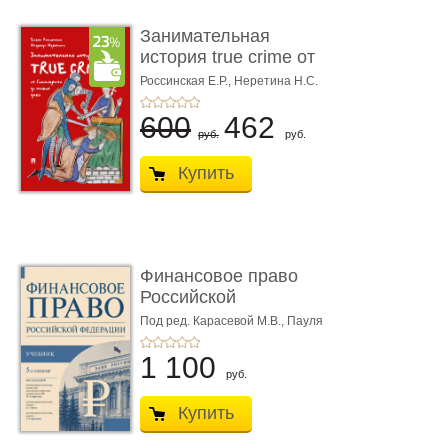
Занимательная
история true crime от
Гиппократа до � ...
Россинская Е.Р.,
Неретина Н.С.
600
462
руб.
руб.
Купить
Финансовое право
Российской
Федерации. 5-е изд�
Под ред. Карасевой М.В., Пауля
А.Г., Красюкова А.В.
...
1 100
руб.
Купить