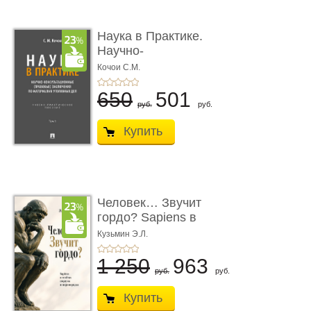
Наука в Практике.
Научно-
консультационные (пра
Кочои С.М.
...
650
501
руб.
руб.
Купить
Человек… Звучит
гордо? Sapiens в
тенётах социума � ...
Кузьмин Э.Л.
1 250
963
руб.
руб.
Купить