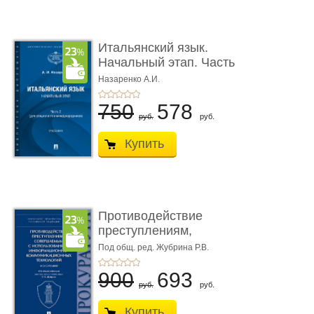
Итальянский язык.
Начальный этап. Часть
2. Учеб� ...
Назаренко А.И.
750
578
руб.
руб.
Купить
Противодействие
преступлениям,
совершаемым с ...
Под общ. ред. Жубрина Р.В.
900
693
руб.
руб.
Купить