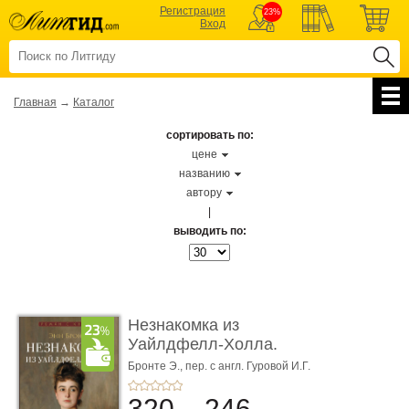
Регистрация
23%
Вход
Главная
→
Каталог
сортировать по:
цене
названию
автору
|
выводить по:
Незнакомка из
Уайлдфелл-Холла.
Роман (Серия «Р� ...
Бронте Э.,
пер. с англ. Гуровой И.Г.
320
246