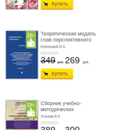
Купить
Теоретическая модель
глав перспективного
УК о ...
Клепицкий И.А.
349
269
руб.
руб.
Купить
Сборник учебно-
методических
материалов по кур ...
Усачева К.А.
389
300