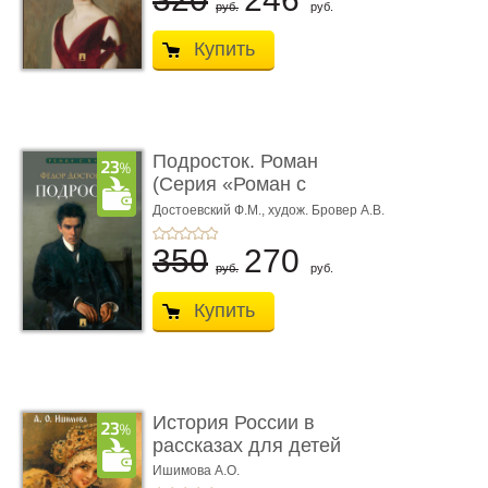
руб.
руб.
Купить
Подросток. Роман
(Серия «Роман с
книгой»)
Достоевский Ф.М.,
худож. Бровер А.В.
350
270
руб.
руб.
Купить
История России в
рассказах для детей
Ишимова А.О.