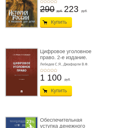
290
223
руб.
руб.
Купить
Цифровое уголовное
право. 2-е издание.
Монограф ...
Лебедев С.Я.,
Джафарли В.Ф.
1 100
руб.
Купить
Обеспечительная
уступка денежного