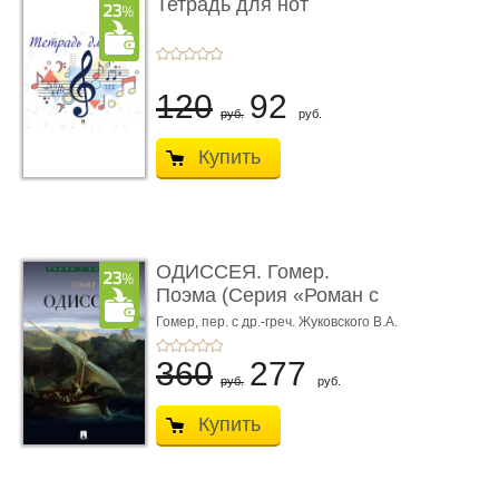
Тетрадь для нот
120
92
руб.
руб.
Купить
ОДИССЕЯ. Гомер.
Поэма (Серия «Роман с
книгой»)
Гомер,
пер. с др.-греч. Жуковского В.А.
360
277
руб.
руб.
Купить