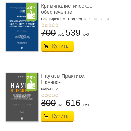
Криминалистическое
обеспечение
медиабезопас� ...
Богатырев К.М.,
Под ред. Галяшиной Е.И.
700
539
руб.
руб.
Купить
Наука в Практике.
Научно-
консультационные (пра
Кочои С.М.
...
800
616
руб.
руб.
Купить