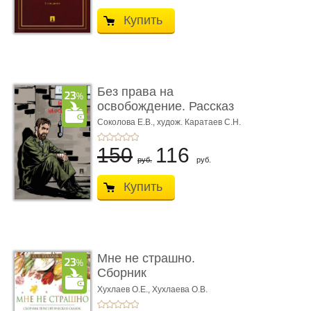
Купить
Без права на
освобождение. Рассказ
Соколова Е.В.,
худож. Каратаев С.Н.
150
116
руб.
руб.
Купить
Мне не страшно.
Сборник
терапевтических
Хухлаев О.Е., Хухлаева О.В.
сказо� ...