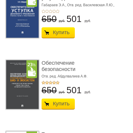
требования ...
Габараев Э.А.,
Отв. ред. Василевская Л.Ю.,
вступ. сл. Каретина М.Г.
650
501
руб.
руб.
Купить
Обеспечение
безопасности
функционирования уг
Отв. ред. Абдулвалиев А.Ф.
...
650
501
руб.
руб.
Купить