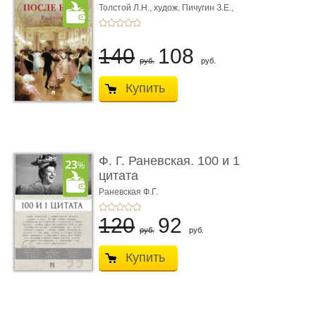
Толстой Л.Н.,
худож. Пичугин З.Е.,
худож. Лебедев А.И.,
худож. Лансере Е.Е.
140
108
руб.
руб.
Купить
Ф. Г. Раневская. 100 и 1
цитата
Раневская Ф.Г.
120
92
руб.
руб.
Купить