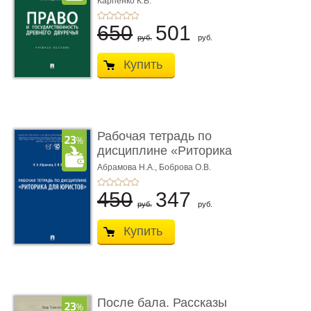
Карпенко К.В.
...
650
501
руб.
руб.
Купить
Рабочая тетрадь по
дисциплине «Риторика
для ю� ...
Абрамова Н.А.,
Боброва О.В.
450
347
руб.
руб.
Купить
После бала. Рассказы