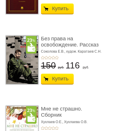
Купить
Без права на
освобождение. Рассказ
Соколова Е.В.,
худож. Каратаев С.Н.
150
116
руб.
руб.
Купить
Мне не страшно.
Сборник
терапевтических
Хухлаев О.Е., Хухлаева О.В.
сказо� ...