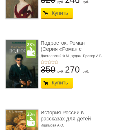
руб.
руб.
Купить
Подросток. Роман
(Серия «Роман с
книгой»)
Достоевский Ф.М.,
худож. Бровер А.В.
350
270
руб.
руб.
Купить
История России в
рассказах для детей
Ишимова А.О.