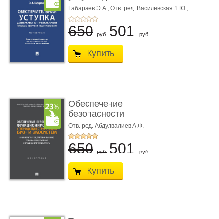
требования ...
Габараев Э.А.,
Отв. ред. Василевская Л.Ю.,
вступ. сл. Каретина М.Г.
650
501
руб.
руб.
Купить
Обеспечение
безопасности
функционирования уг
Отв. ред. Абдулвалиев А.Ф.
...
650
501
руб.
руб.
Купить