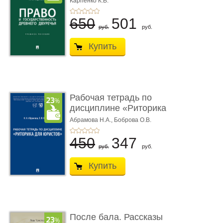
Карпенко К.В.
...
650
501
руб.
руб.
Купить
Рабочая тетрадь по
дисциплине «Риторика
для ю� ...
Абрамова Н.А.,
Боброва О.В.
450
347
руб.
руб.
Купить
После бала. Рассказы