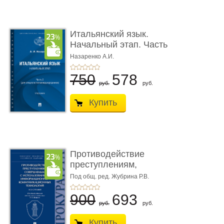
Итальянский язык.
Начальный этап. Часть
2. Учеб� ...
Назаренко А.И.
750
578
руб.
руб.
Купить
Противодействие
преступлениям,
совершаемым с ...
Под общ. ред. Жубрина Р.В.
900
693
руб.
руб.
Купить