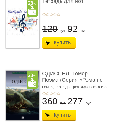
Тетрадь для нот
120
92
руб.
руб.
Купить
ОДИССЕЯ. Гомер.
Поэма (Серия «Роман с
книгой»)
Гомер,
пер. с др.-греч. Жуковского В.А.
360
277
руб.
руб.
Купить