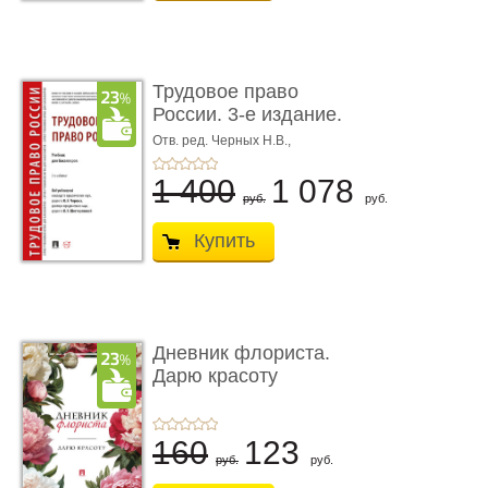
Трудовое право
России. 3-е издание.
Учебник для ...
Отв. ред. Черных Н.В.,
Шестерякова И.В.
1 400
1 078
руб.
руб.
Купить
Дневник флориста.
Дарю красоту
160
123
руб.
руб.