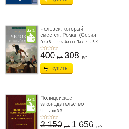
Человек, который
смеется. Роман (Серия
«Роман с ...
Гюго В.,
пер. с франц. Лившица Б.К.
400
308
руб.
руб.
Купить
Полицейское
законодательство
России: вчера, с� ...
Черников В.В.
2 150
1 656
руб.
руб.