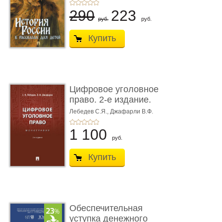
290
223
руб.
руб.
Купить
Цифровое уголовное
право. 2-е издание.
Монограф ...
Лебедев С.Я.,
Джафарли В.Ф.
1 100
руб.
Купить
Обеспечительная
уступка денежного