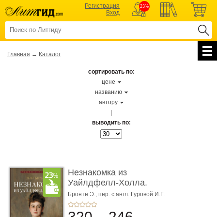
Регистрация
23%
Вход
Главная
→
Каталог
сортировать по:
цене
названию
автору
|
выводить по:
Незнакомка из
Уайлдфелл-Холла.
Роман (Серия «Р� ...
Бронте Э.,
пер. с англ. Гуровой И.Г.
320
246