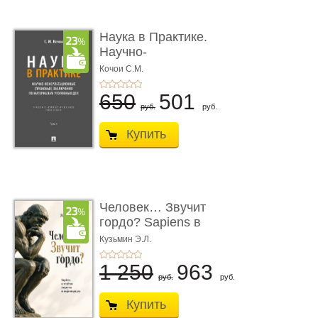
Наука в Практике.
Научно-
консультационные (пра
Кочои С.М.
...
650
501
руб.
руб.
Купить
Человек… Звучит
гордо? Sapiens в
тенётах социума � ...
Кузьмин Э.Л.
1 250
963
руб.
руб.
Купить