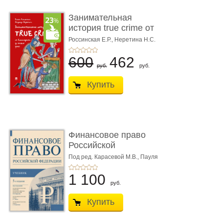
Занимательная
история true crime от
Гиппократа до � ...
Россинская Е.Р.,
Неретина Н.С.
600
462
руб.
руб.
Купить
Финансовое право
Российской
Федерации. 5-е изд�
Под ред. Карасевой М.В., Пауля
А.Г., Красюкова А.В.
...
1 100
руб.
Купить