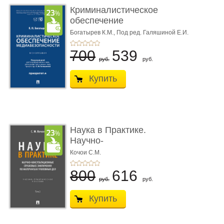
Криминалистическое
обеспечение
медиабезопас� ...
Богатырев К.М.,
Под ред. Галяшиной Е.И.
700
539
руб.
руб.
Купить
Наука в Практике.
Научно-
консультационные (пра
Кочои С.М.
...
800
616
руб.
руб.
Купить