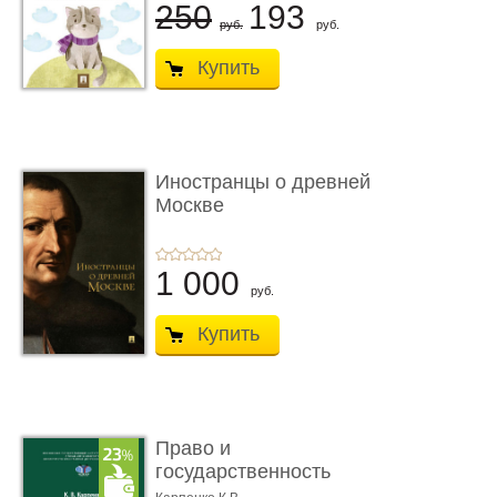
250
193
руб.
руб.
Купить
Иностранцы о древней
Москве
1 000
руб.
Купить
Право и
государственность
Древнего Двуречья. �