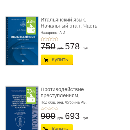
Итальянский язык.
Начальный этап. Часть
2. Учеб� ...
Назаренко А.И.
750
578
руб.
руб.
Купить
Противодействие
преступлениям,
совершаемым с ...
Под общ. ред. Жубрина Р.В.
900
693
руб.
руб.
Купить