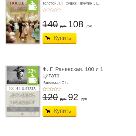
Толстой Л.Н.,
худож. Пичугин З.Е.,
худож. Лебедев А.И.,
худож. Лансере Е.Е.
140
108
руб.
руб.
Купить
Ф. Г. Раневская. 100 и 1
цитата
Раневская Ф.Г.
120
92
руб.
руб.
Купить