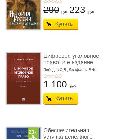
290
223
руб.
руб.
Купить
Цифровое уголовное
право. 2-е издание.
Монограф ...
Лебедев С.Я.,
Джафарли В.Ф.
1 100
руб.
Купить
Обеспечительная
уступка денежного