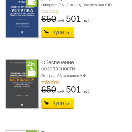
требования ...
Габараев Э.А.,
Отв. ред. Василевская Л.Ю.,
вступ. сл. Каретина М.Г.
650
501
руб.
руб.
Купить
Обеспечение
безопасности
функционирования уг
Отв. ред. Абдулвалиев А.Ф.
...
650
501
руб.
руб.
Купить