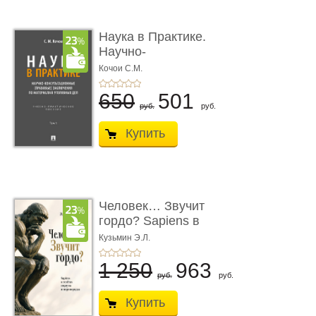
Наука в Практике.
Научно-
консультационные (пра
Кочои С.М.
...
650
501
руб.
руб.
Купить
Человек… Звучит
гордо? Sapiens в
тенётах социума � ...
Кузьмин Э.Л.
1 250
963
руб.
руб.
Купить