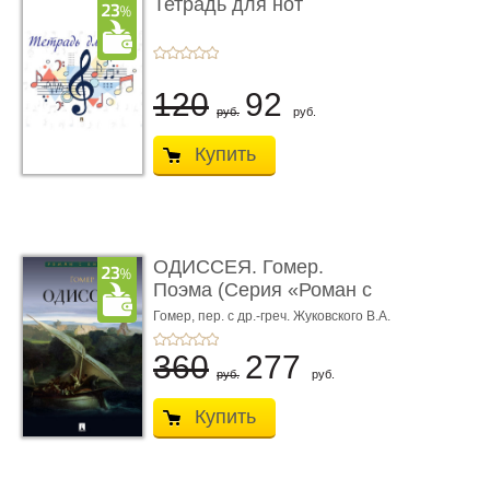
Тетрадь для нот
120
92
руб.
руб.
Купить
ОДИССЕЯ. Гомер.
Поэма (Серия «Роман с
книгой»)
Гомер,
пер. с др.-греч. Жуковского В.А.
360
277
руб.
руб.
Купить