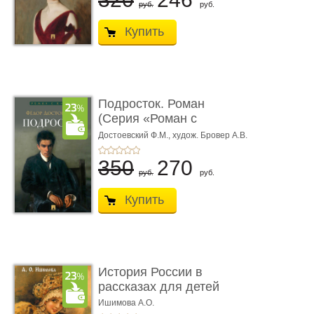
руб.
руб.
Купить
Подросток. Роман
(Серия «Роман с
книгой»)
Достоевский Ф.М.,
худож. Бровер А.В.
350
270
руб.
руб.
Купить
История России в
рассказах для детей
Ишимова А.О.