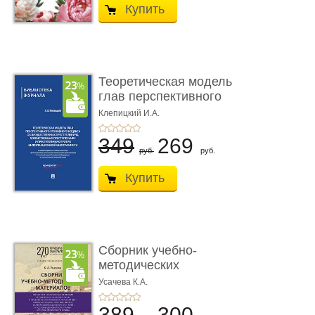
Купить
Теоретическая модель
глав перспективного
УК о ...
Клепицкий И.А.
349
269
руб.
руб.
Купить
Сборник учебно-
методических
материалов по кур ...
Усачева К.А.
389
300