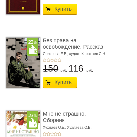
Купить
Без права на
освобождение. Рассказ
Соколова Е.В.,
худож. Каратаев С.Н.
150
116
руб.
руб.
Купить
Мне не страшно.
Сборник
терапевтических
Хухлаев О.Е., Хухлаева О.В.
сказо� ...