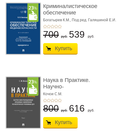
Криминалистическое
обеспечение
медиабезопас� ...
Богатырев К.М.,
Под ред. Галяшиной Е.И.
700
539
руб.
руб.
Купить
Наука в Практике.
Научно-
консультационные (пра
Кочои С.М.
...
800
616
руб.
руб.
Купить