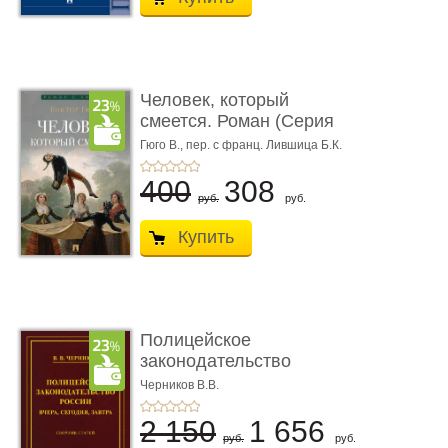
Человек, который
смеется. Роман (Серия
«Роман с ...
Гюго В.,
пер. с франц. Лившица Б.К.
400
308
руб.
руб.
Купить
Полицейское
законодательство
России: вчера, с� ...
Черников В.В.
2 150
1 656
руб.
руб.