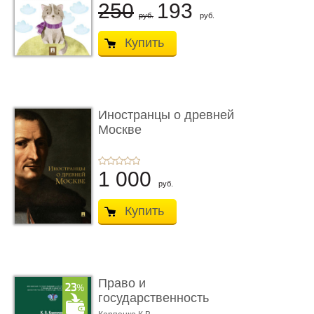
250
193
руб.
руб.
Купить
Иностранцы о древней
Москве
1 000
руб.
Купить
Право и
государственность
Древнего Двуречья. �