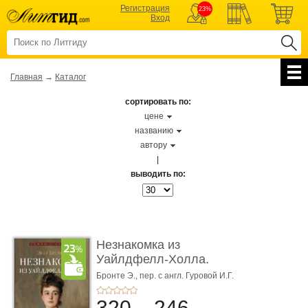
Регистрация
23%
Вход
Главная
→
Каталог
сортировать по:
цене
названию
автору
|
выводить по:
Незнакомка из
Уайлдфелл-Холла.
Роман (Серия «Р� ...
Бронте Э.,
пер. с англ. Гуровой И.Г.
320
246