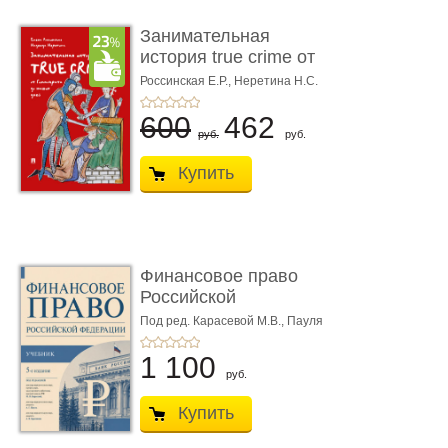
Занимательная
история true crime от
Гиппократа до � ...
Россинская Е.Р.,
Неретина Н.С.
600
462
руб.
руб.
Купить
Финансовое право
Российской
Федерации. 5-е изд�
Под ред. Карасевой М.В., Пауля
А.Г., Красюкова А.В.
...
1 100
руб.
Купить