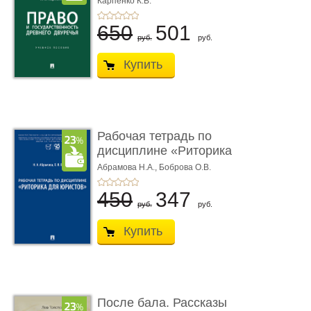
Карпенко К.В.
...
650
501
руб.
руб.
Купить
Рабочая тетрадь по
дисциплине «Риторика
для ю� ...
Абрамова Н.А.,
Боброва О.В.
450
347
руб.
руб.
Купить
После бала. Рассказы