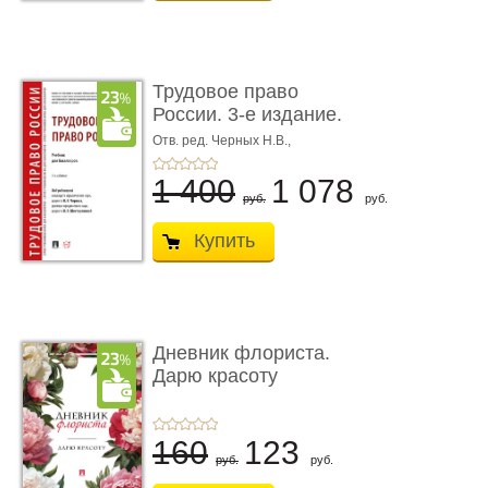
Трудовое право
России. 3-е издание.
Учебник для ...
Отв. ред. Черных Н.В.,
Шестерякова И.В.
1 400
1 078
руб.
руб.
Купить
Дневник флориста.
Дарю красоту
160
123
руб.
руб.