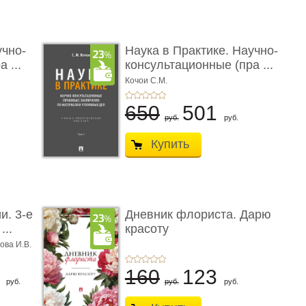
учно-
Наука в Практике. Научно-
 ...
консультационные (пра ...
Кочои С.М.
650
501
руб.
руб.
Купить
и. 3-е
Дневник флориста. Дарю
...
красоту
ова И.В.
8
160
123
руб.
руб.
руб.