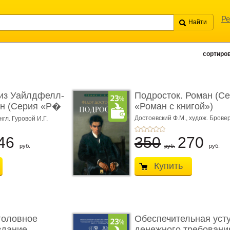
Ре
сортиров
из Уайлдфелл-
Подросток. Роман (С
ан (Серия «Р�
«Роман с книгой»)
Достоевский Ф.М.,
худож. Бровер
нгл. Гуровой И.Г.
46
350
270
руб.
руб.
руб.
Купить
головное
Обеспечительная уст
здание.
денежного требования