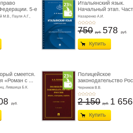
 право
Итальянский язык.
Федерации. 5-е
Начальный этап. Част
Учеб� ...
 М.В., Пауля А.Г.,
Назаренко А.И.
750
578
руб.
руб.
Купить
торый смеется.
Полицейское
 «Роман с ...
законодательство Рос
вчера, с� ...
нц. Лившица Б.К.
Черников В.В.
08
2 150
1 65
руб.
руб.
Купить