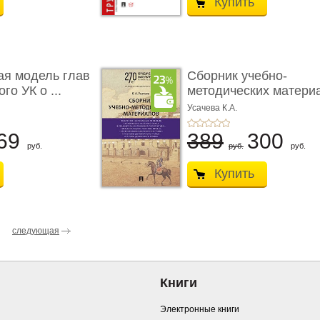
Купить
ая модель глав
Сборник учебно-
го УК о ...
методических матери
по кур ...
Усачева К.А.
69
389
300
руб.
руб.
руб.
Купить
следующая
Книги
Электронные книги