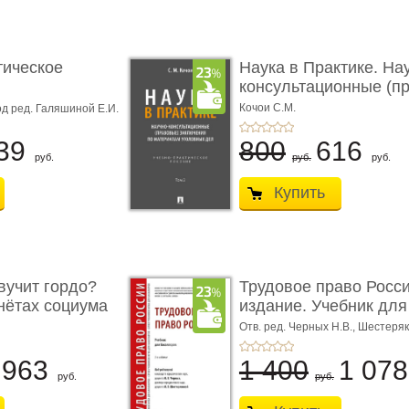
тическое
Наука в Практике. На
консультационные (пра
с� ...
Кочои С.М.
д ред. Галяшиной Е.И.
39
800
616
руб.
руб.
руб.
Купить
учит гордо?
Трудовое право Росси
енётах социума
издание. Учебник для 
Отв. ред. Черных Н.В., Шестеряк
963
1 400
1 07
руб.
руб.