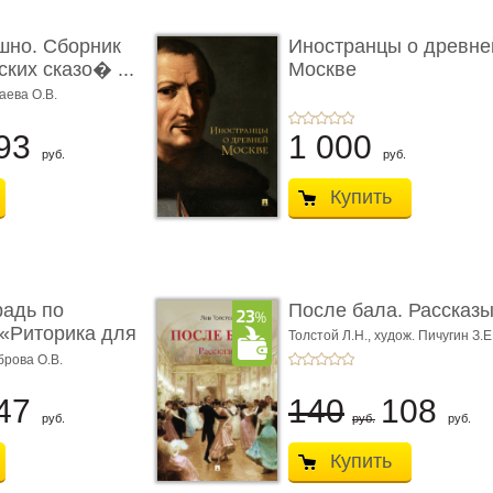
шно. Сборник
Иностранцы о древне
ких сказо� ...
Москве
аева О.В.
93
1 000
руб.
руб.
Купить
радь по
После бала. Рассказ
«Риторика для
Толстой Л.Н.,
худож. Пичугин З.Е
Лебедев А.И.,
худож. Лансере Е.
брова О.В.
47
140
108
руб.
руб.
руб.
Купить