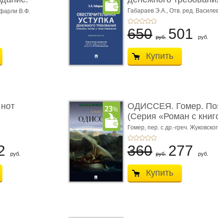
Габараев Э.А.,
Отв. ред. Василе
фарли В.Ф.
Л.Ю.,
вступ. сл. Каретина М.Г.
650
501
руб.
руб.
Купить
 нот
ОДИССЕЯ. Гомер. По
(Серия «Роман с книг
Гомер,
пер. с др.-греч. Жуковског
2
360
277
руб.
руб.
руб.
Купить