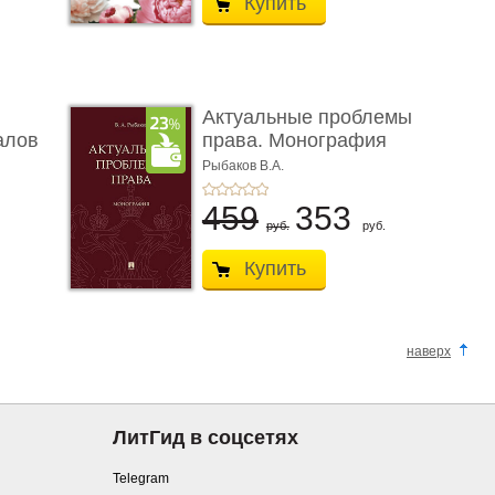
Купить
Актуальные проблемы
алов
права. Монография
Рыбаков В.А.
459
353
руб.
руб.
Купить
наверх
ЛитГид в соцсетях
Telegram