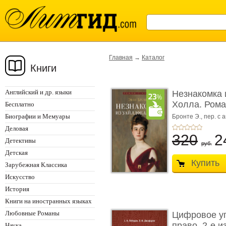
Главная
→
Каталог
Книги
Английский и др. языки
Незнакомка 
Холла. Ром
Бесплатно
...
Биографии и Мемуары
Бронте Э.,
пер. с а
Деловая
320
2
Детективы
руб.
Детская
Купить
Зарубежная Классика
Искусство
История
Книги на иностранных языках
Любовные Романы
Цифровое у
право. 2-е и
Наука