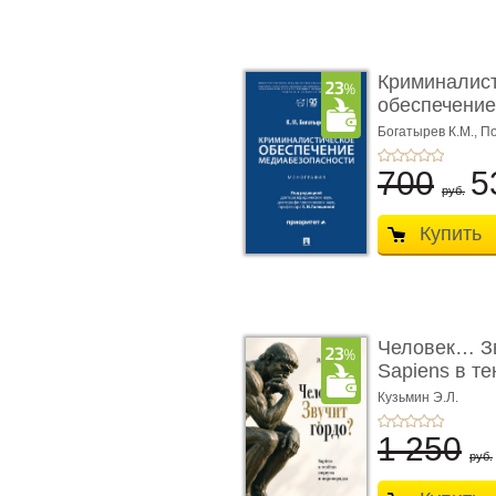
Криминалис
обеспечение
медиабезопа
Богатырев К.М.,
По
700
5
руб.
Купить
Человек… Зв
Sapiens в т
� ...
Кузьмин Э.Л.
1 250
руб.