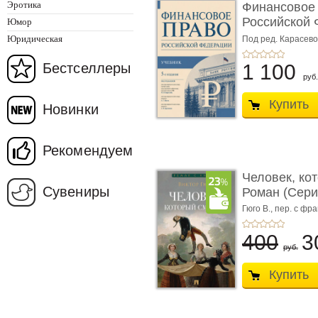
Эротика
Финансовое
Российской 
Юмор
изд� ...
Юридическая
Под ред. Карасевой
Красюкова А.В.
Бестселлеры
1 100
руб.
Купить
Новинки
Рекомендуем
Человек, ко
Сувениры
Роман (Серия
Гюго В.,
пер. с фра
400
3
руб.
Купить