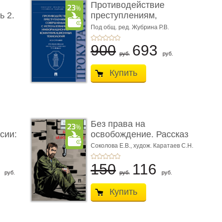
Противодействие
ь 2.
преступлениям,
совершаемым с ...
Под общ. ред. Жубрина Р.В.
900
693
руб.
руб.
Купить
Без права на
сии:
освобождение. Рассказ
Соколова Е.В.,
худож. Каратаев С.Н.
6
150
116
руб.
руб.
руб.
Купить