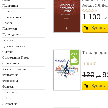
Монограф ...
Педагогика
Лебедев С.Я.,
Джа
Поэзия
1 100
Приключения
руб.
Прочее
Купить
Психология
Путеводители
Религия
Русская Классика
Скидки
Тетрадь для
Современная Проза
Справочник
Ужасы, Триллеры
120
9
Фантастика
руб.
Философия
Купить
Фэнтези
Шпаргалки
ЭБС
Экономика