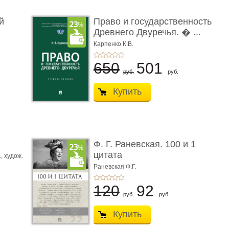
й
Право и государственность
Древнего Двуречья. � ...
Карпенко К.В.
650
501
руб.
руб.
Купить
ы
Ф. Г. Раневская. 100 и 1
цитата
.,
худож.
Е.
Раневская Ф.Г.
120
92
руб.
руб.
Купить