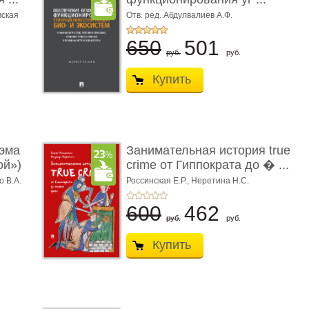
вская
Отв. ред. Абдулвалиев А.Ф.
650
501
руб.
руб.
Купить
эма
Занимательная история true
ой»)
crime от Гиппократа до � ...
о В.А.
Россинская Е.Р.,
Неретина Н.С.
600
462
руб.
руб.
Купить