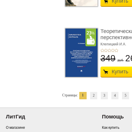
Купить
Теоретическ
перспективно
Клепицкий И.А.
349
2
руб.
Купить
Страницы:
1
2
3
4
5
ЛитГид
Помощь
О магазине
Как купить