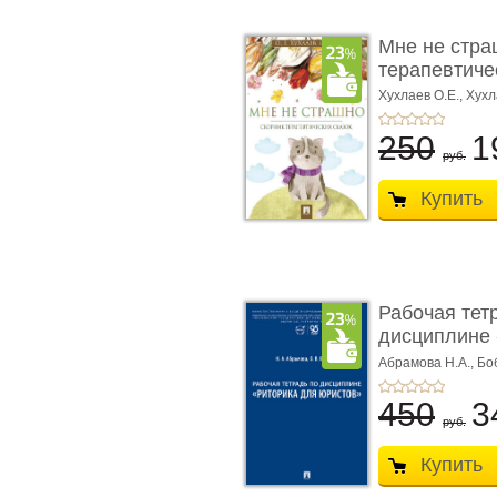
Мне не стра
терапевтичес
Хухлаев О.Е., Хухл
250
1
руб.
Купить
Рабочая тет
дисциплине 
ю� ...
Абрамова Н.А.,
Бо
450
3
руб.
Купить