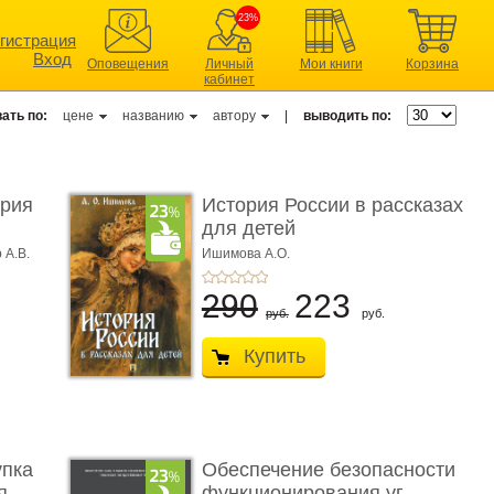
23%
гистрация
Вход
Оповещения
Личный
Мои книги
Корзина
кабинет
ать по:
цене
названию
автору
|
выводить по:
ерия
История России в рассказах
для детей
 А.В.
Ишимова А.О.
290
223
руб.
руб.
Купить
упка
Обеспечение безопасности
 ...
функционирования уг ...