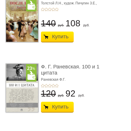
Толстой Л.Н.,
худож. Пичугин З.Е.,
худож. Лебедев А.И.,
худож. Лансере Е.Е.
140
108
руб.
руб.
Купить
Ф. Г. Раневская. 100 и 1
цитата
Раневская Ф.Г.
120
92
руб.
руб.
Купить