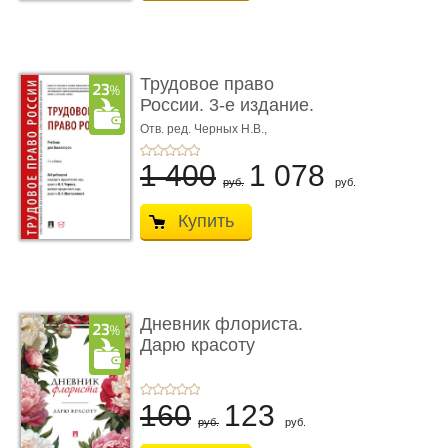
Трудовое право
России. 3-е издание.
Учебник для ...
Отв. ред. Черных Н.В.,
Шестерякова И.В.
1 400
1 078
руб.
руб.
Купить
Дневник флориста.
Дарю красоту
160
123
руб.
руб.