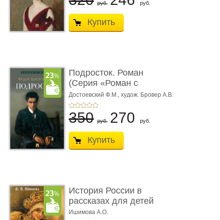
руб.
руб.
Купить
Подросток. Роман
(Серия «Роман с
книгой»)
Достоевский Ф.М.,
худож. Бровер А.В.
350
270
руб.
руб.
Купить
История России в
рассказах для детей
Ишимова А.О.