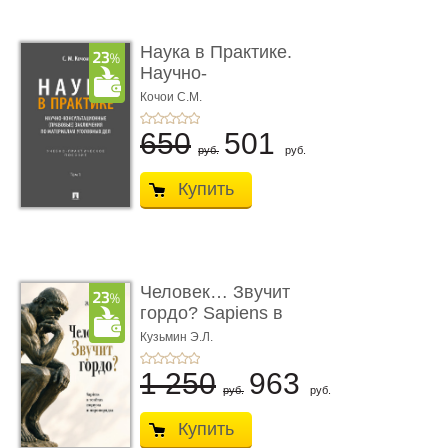
Наука в Практике.
Научно-
консультационные (пра
Кочои С.М.
...
650
501
руб.
руб.
Купить
Человек… Звучит
гордо? Sapiens в
тенётах социума � ...
Кузьмин Э.Л.
1 250
963
руб.
руб.
Купить