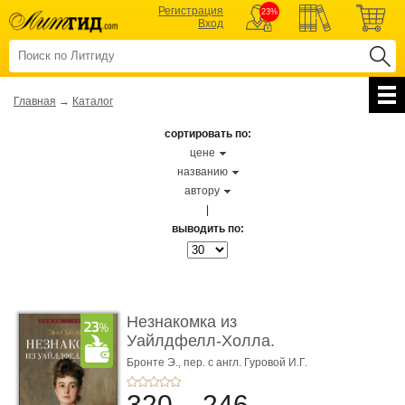
Регистрация
23%
Вход
Главная
→
Каталог
сортировать по:
цене
названию
автору
|
выводить по:
Незнакомка из
Уайлдфелл-Холла.
Роман (Серия «Р� ...
Бронте Э.,
пер. с англ. Гуровой И.Г.
320
246