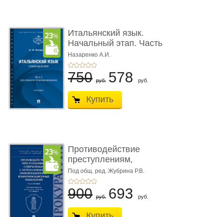
Итальянский язык.
Начальный этап. Часть
2. Учеб� ...
Назаренко А.И.
750
578
руб.
руб.
Купить
Противодействие
преступлениям,
совершаемым с ...
Под общ. ред. Жубрина Р.В.
900
693
руб.
руб.
Купить