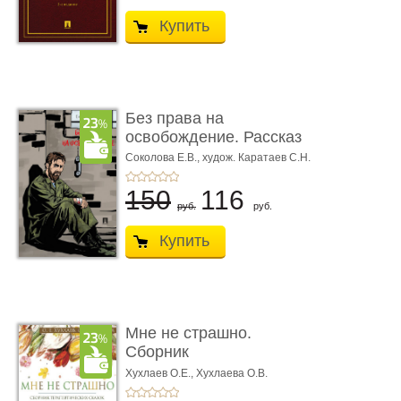
Купить
Без права на
освобождение. Рассказ
Соколова Е.В.,
худож. Каратаев С.Н.
150
116
руб.
руб.
Купить
Мне не страшно.
Сборник
терапевтических
Хухлаев О.Е., Хухлаева О.В.
сказо� ...