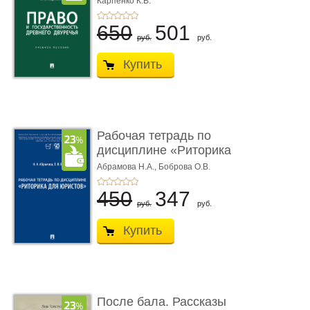
Карпенко К.В.
...
650
501
руб.
руб.
Купить
Рабочая тетрадь по
дисциплине «Риторика
для ю� ...
Абрамова Н.А.,
Боброва О.В.
450
347
руб.
руб.
Купить
После бала. Рассказы