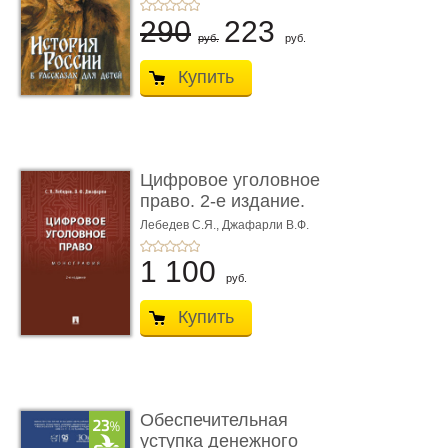
290
223
руб.
руб.
Купить
Цифровое уголовное
право. 2-е издание.
Монограф ...
Лебедев С.Я.,
Джафарли В.Ф.
1 100
руб.
Купить
Обеспечительная
уступка денежного