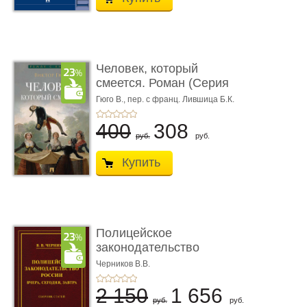
Человек, который
смеется. Роман (Серия
«Роман с ...
Гюго В.,
пер. с франц. Лившица Б.К.
400
308
руб.
руб.
Купить
Полицейское
законодательство
России: вчера, с� ...
Черников В.В.
2 150
1 656
руб.
руб.