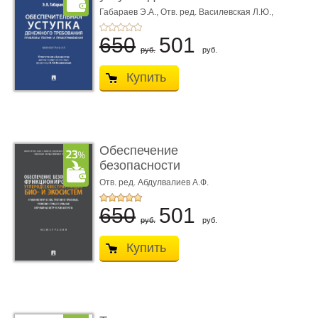
требования ...
Габараев Э.А.,
Отв. ред. Василевская Л.Ю.,
вступ. сл. Каретина М.Г.
650
501
руб.
руб.
Купить
Обеспечение
безопасности
функционирования уг
Отв. ред. Абдулвалиев А.Ф.
...
650
501
руб.
руб.
Купить