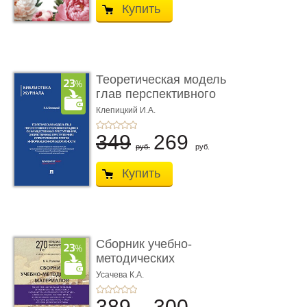
Купить
Теоретическая модель
глав перспективного
УК о ...
Клепицкий И.А.
349
269
руб.
руб.
Купить
Сборник учебно-
методических
материалов по кур ...
Усачева К.А.
389
300