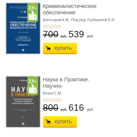
Криминалистическое
обеспечение
медиабезопас� ...
Богатырев К.М.,
Под ред. Галяшиной Е.И.
700
539
руб.
руб.
Купить
Наука в Практике.
Научно-
консультационные (пра
Кочои С.М.
...
800
616
руб.
руб.
Купить