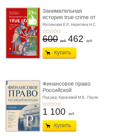
Занимательная
история true crime от
Гиппократа до � ...
Россинская Е.Р.,
Неретина Н.С.
600
462
руб.
руб.
Купить
Финансовое право
Российской
Федерации. 5-е изд�
Под ред. Карасевой М.В., Пауля
А.Г., Красюкова А.В.
...
1 100
руб.
Купить