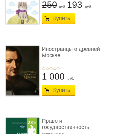
250
193
руб.
руб.
Купить
Иностранцы о древней
Москве
1 000
руб.
Купить
Право и
государственность
Древнего Двуречья. �