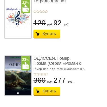
Тетрадь для нот
120
92
руб.
руб.
Купить
ОДИССЕЯ. Гомер.
Поэма (Серия «Роман с
книгой»)
Гомер,
пер. с др.-греч. Жуковского В.А.
360
277
руб.
руб.
Купить