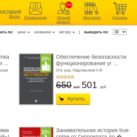
23%
гистрация
Вход
Оповещения
Личный
Мои книги
Корзина
кабинет
ать по:
цене
названию
автору
|
выводить по:
упка
Обеспечение безопасности
 ...
функционирования уг ...
вская
Отв. ред. Абдулвалиев А.Ф.
650
501
руб.
руб.
Купить
эма
Занимательная история true
ой»)
crime от Гиппократа до � ...