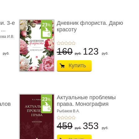
и. 3-е
Дневник флориста. Дарю
...
красоту
ова И.В.
8
160
123
руб.
руб.
руб.
Купить
Актуальные проблемы
алов
права. Монография
Рыбаков В.А.
459
353
руб.
руб.