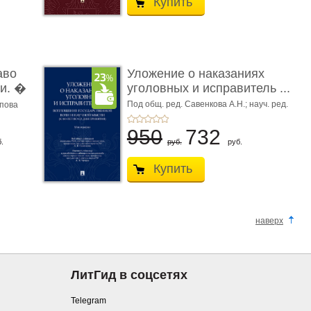
Купить
аво
Уложение о наказаниях
и. �
уголовных и исправитель ...
Под общ. ред. Савенкова А.Н.; науч. ред.
апова
и рук. авт. кол. Чучаев А.И.
950
732
.
руб.
руб.
Купить
наверх
ЛитГид в соцсетях
Telegram