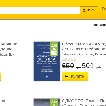
Ре
сортиров
головное
Обеспечительная уст
здание.
денежного требования
Габараев Э.А.,
Отв. ред. Василе
фарли В.Ф.
Л.Ю.,
вступ. сл. Каретина М.Г.
650
501
руб.
руб.
Купить
 нот
ОДИССЕЯ. Гомер. По
(Серия «Роман с книг