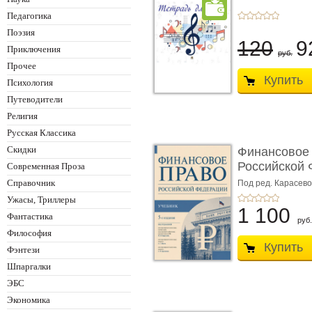
Педагогика
Поэзия
120
9
Приключения
руб.
Прочее
Купить
Психология
Путеводители
Религия
Русская Классика
Скидки
Финансовое
Российской 
Современная Проза
изд� ...
Справочник
Под ред. Карасевой
Красюкова А.В.
Ужасы, Триллеры
1 100
Фантастика
руб.
Философия
Купить
Фэнтези
Шпаргалки
ЭБС
Экономика