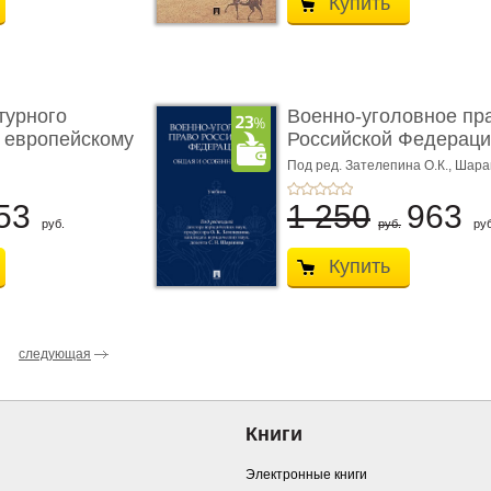
Купить
турного
Военно-уголовное пр
 европейскому
Российской Федераци
...
Под ред. Зателепина О.К., Шар
С.Н.
53
1 250
963
руб.
руб.
руб
Купить
следующая
Книги
Электронные книги