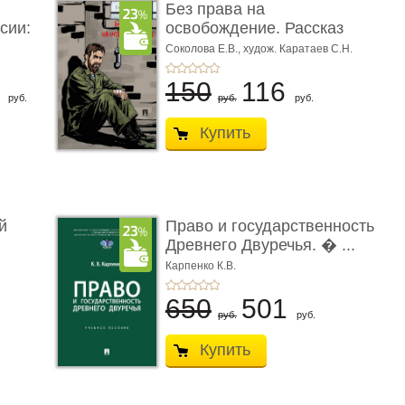
Без права на
сии:
освобождение. Рассказ
Соколова Е.В.,
худож. Каратаев С.Н.
6
150
116
руб.
руб.
руб.
Купить
й
Право и государственность
Древнего Двуречья. � ...
Карпенко К.В.
650
501
руб.
руб.
Купить