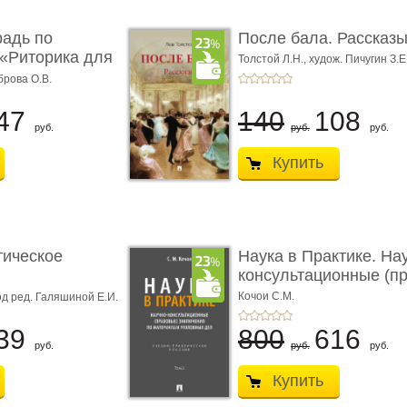
радь по
После бала. Рассказ
«Риторика для
Толстой Л.Н.,
худож. Пичугин З.Е
Лебедев А.И.,
худож. Лансере Е.
брова О.В.
47
140
108
руб.
руб.
руб.
Купить
тическое
Наука в Практике. На
консультационные (пра
с� ...
Кочои С.М.
д ред. Галяшиной Е.И.
39
800
616
руб.
руб.
руб.
Купить