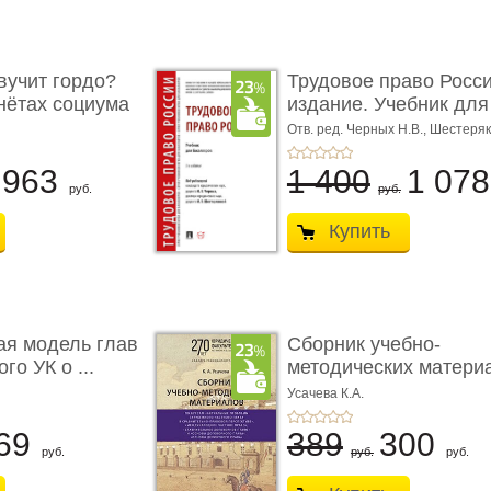
учит гордо?
Трудовое право Росси
енётах социума
издание. Учебник для 
Отв. ред. Черных Н.В., Шестеряк
963
1 400
1 07
руб.
руб.
Купить
ая модель глав
Сборник учебно-
го УК о ...
методических матери
по кур ...
Усачева К.А.
69
389
300
руб.
руб.
руб.