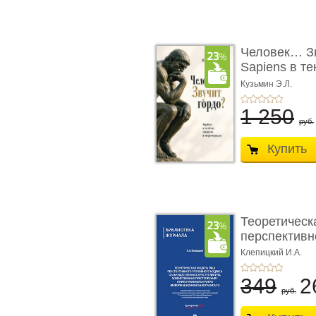
Человек… Зв
Sapiens в т
� ...
Кузьмин Э.Л.
1 250
руб.
Купить
Теоретическ
перспективно
Клепицкий И.А.
349
2
руб.