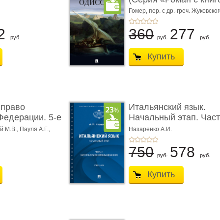
Гомер,
пер. с др.-греч. Жуковског
2
360
277
руб.
руб.
руб.
Купить
 право
Итальянский язык.
Федерации. 5-е
Начальный этап. Част
Учеб� ...
 М.В., Пауля А.Г.,
Назаренко А.И.
750
578
руб.
руб.
Купить