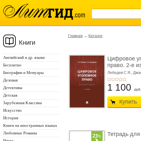
Главная
→
Каталог
Книги
Английский и др. языки
Цифровое у
право. 2-е и
Бесплатно
Монограф ...
Биографии и Мемуары
Лебедев С.Я.,
Джа
Деловая
1 100
Детективы
руб.
Детская
Купить
Зарубежная Классика
Искусство
История
Книги на иностранных языках
Любовные Романы
Тетрадь для
Наука