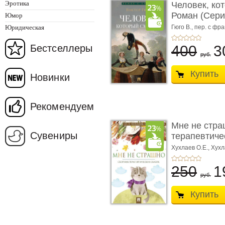
Эротика
Человек, ко
Роман (Серия
Юмор
Юридическая
Гюго В.,
пер. с фра
Бестселлеры
400
3
руб.
Купить
Новинки
Рекомендуем
Мне не стра
Сувениры
терапевтичес
Хухлаев О.Е., Хухл
250
1
руб.
Купить