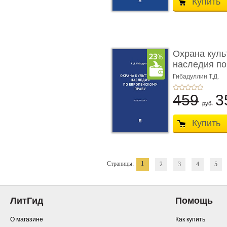
Купить
Охрана куль
наследия по
п ...
Гибадуллин Т.Д.
459
3
руб.
Купить
Страницы:
1
2
3
4
5
ЛитГид
Помощь
О магазине
Как купить