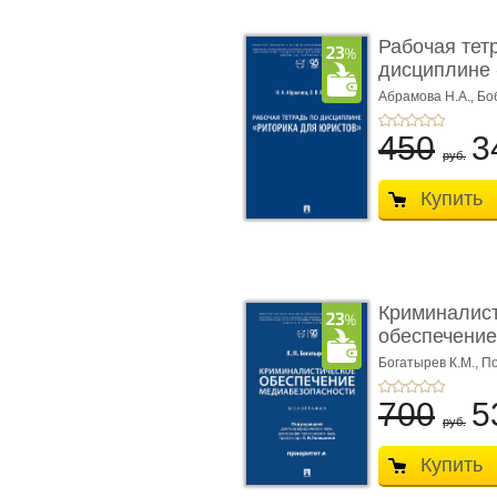
Рабочая тет
дисциплине 
ю� ...
Абрамова Н.А.,
Бо
450
3
руб.
Купить
Криминалис
обеспечение
медиабезопа
Богатырев К.М.,
По
700
5
руб.
Купить