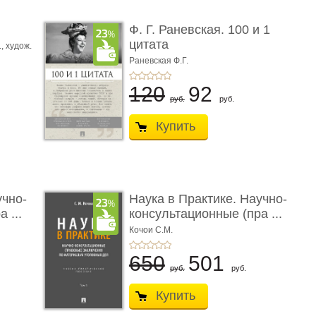
ы
Ф. Г. Раневская. 100 и 1
цитата
.,
худож.
Е.
Раневская Ф.Г.
120
92
руб.
руб.
Купить
учно-
Наука в Практике. Научно-
 ...
консультационные (пра ...
Кочои С.М.
650
501
руб.
руб.
Купить