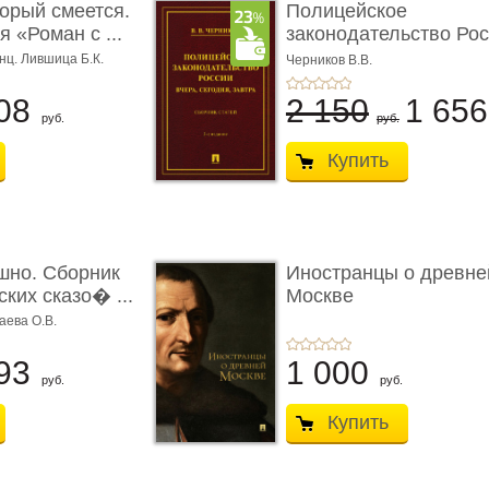
торый смеется.
Полицейское
 «Роман с ...
законодательство Рос
вчера, с� ...
нц. Лившица Б.К.
Черников В.В.
08
2 150
1 65
руб.
руб.
Купить
шно. Сборник
Иностранцы о древне
ких сказо� ...
Москве
аева О.В.
93
1 000
руб.
руб.
Купить