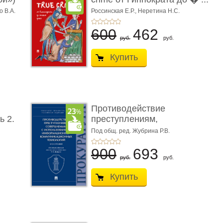
о В.А.
Россинская Е.Р.,
Неретина Н.С.
600
462
руб.
руб.
Купить
Противодействие
ь 2.
преступлениям,
совершаемым с ...
Под общ. ред. Жубрина Р.В.
900
693
руб.
руб.
Купить