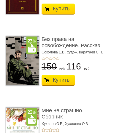
Купить
Без права на
освобождение. Рассказ
Соколова Е.В.,
худож. Каратаев С.Н.
150
116
руб.
руб.
Купить
Мне не страшно.
Сборник
терапевтических
Хухлаев О.Е., Хухлаева О.В.
сказо� ...