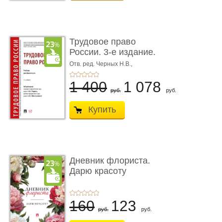
Трудовое право
России. 3-е издание.
Учебник для ...
Отв. ред. Черных Н.В.,
Шестерякова И.В.
1 400
1 078
руб.
руб.
Купить
Дневник флориста.
Дарю красоту
160
123
руб.
руб.