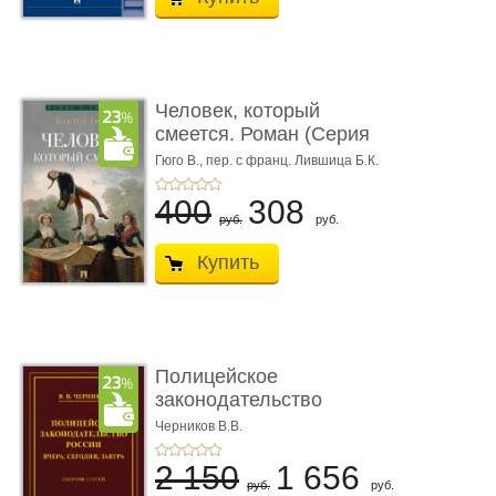
Человек, который
смеется. Роман (Серия
«Роман с ...
Гюго В.,
пер. с франц. Лившица Б.К.
400
308
руб.
руб.
Купить
Полицейское
законодательство
России: вчера, с� ...
Черников В.В.
2 150
1 656
руб.
руб.