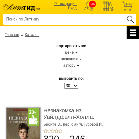
Регистрация
23%
Вход
Главная
→
Каталог
сортировать по:
цене
названию
автору
|
выводить по:
Незнакомка из
Уайлдфелл-Холла.
Роман (Серия «Р� ...
Бронте Э.,
пер. с англ. Гуровой И.Г.
320
246