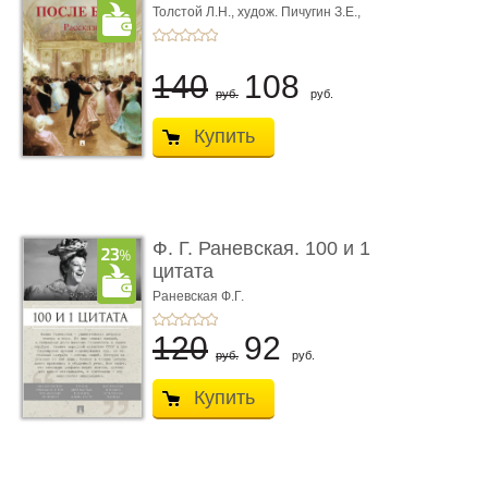
Толстой Л.Н.,
худож. Пичугин З.Е.,
худож. Лебедев А.И.,
худож. Лансере Е.Е.
140
108
руб.
руб.
Купить
Ф. Г. Раневская. 100 и 1
цитата
Раневская Ф.Г.
120
92
руб.
руб.
Купить