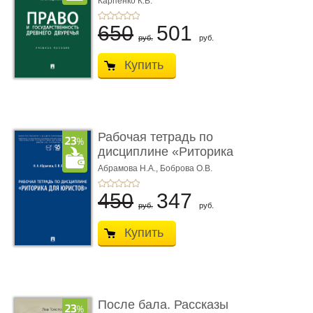
Карпенко К.В.
...
650
501
руб.
руб.
Купить
Рабочая тетрадь по
дисциплине «Риторика
для ю� ...
Абрамова Н.А.,
Боброва О.В.
450
347
руб.
руб.
Купить
После бала. Рассказы