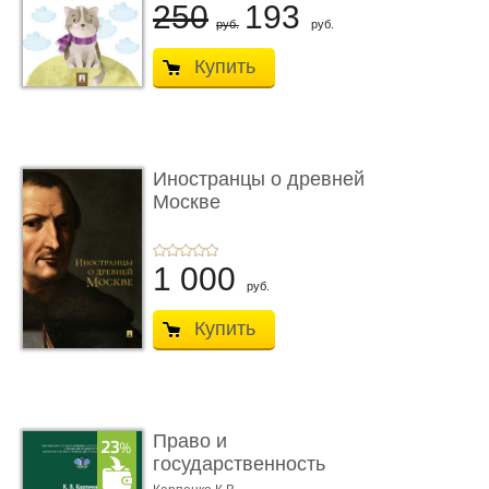
250
193
руб.
руб.
Купить
Иностранцы о древней
Москве
1 000
руб.
Купить
Право и
государственность
Древнего Двуречья. �