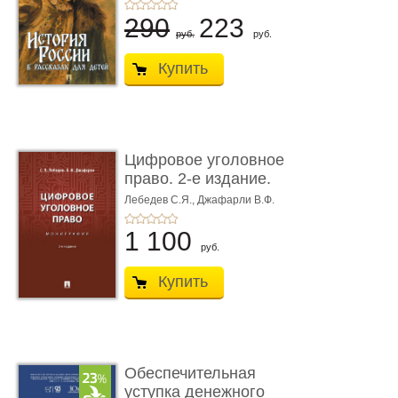
290
223
руб.
руб.
Купить
Цифровое уголовное
право. 2-е издание.
Монограф ...
Лебедев С.Я.,
Джафарли В.Ф.
1 100
руб.
Купить
Обеспечительная
уступка денежного