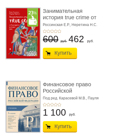
Занимательная
история true crime от
Гиппократа до � ...
Россинская Е.Р.,
Неретина Н.С.
600
462
руб.
руб.
Купить
Финансовое право
Российской
Федерации. 5-е изд�
Под ред. Карасевой М.В., Пауля
А.Г., Красюкова А.В.
...
1 100
руб.
Купить