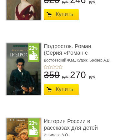
руб.
руб.
Купить
Подросток. Роман
(Серия «Роман с
книгой»)
Достоевский Ф.М.,
худож. Бровер А.В.
350
270
руб.
руб.
Купить
История России в
рассказах для детей
Ишимова А.О.