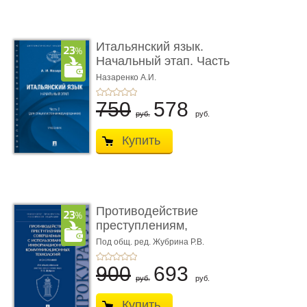
Итальянский язык.
Начальный этап. Часть
2. Учеб� ...
Назаренко А.И.
750
578
руб.
руб.
Купить
Противодействие
преступлениям,
совершаемым с ...
Под общ. ред. Жубрина Р.В.
900
693
руб.
руб.
Купить