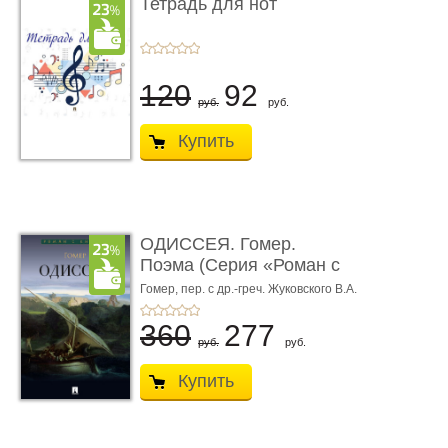
Тетрадь для нот
120
92
руб.
руб.
Купить
ОДИССЕЯ. Гомер.
Поэма (Серия «Роман с
книгой»)
Гомер,
пер. с др.-греч. Жуковского В.А.
360
277
руб.
руб.
Купить