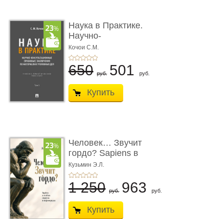
Наука в Практике.
Научно-
консультационные (пра
Кочои С.М.
...
650
501
руб.
руб.
Купить
Человек… Звучит
гордо? Sapiens в
тенётах социума � ...
Кузьмин Э.Л.
1 250
963
руб.
руб.
Купить