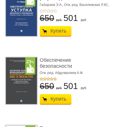
требования ...
Габараев Э.А.,
Отв. ред. Василевская Л.Ю.,
вступ. сл. Каретина М.Г.
650
501
руб.
руб.
Купить
Обеспечение
безопасности
функционирования уг
Отв. ред. Абдулвалиев А.Ф.
...
650
501
руб.
руб.
Купить