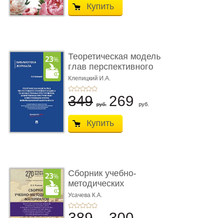
Купить
Теоретическая модель
глав перспективного
УК о ...
Клепицкий И.А.
349
269
руб.
руб.
Купить
Сборник учебно-
методических
материалов по кур ...
Усачева К.А.
389
300