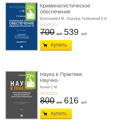
Криминалистическое
обеспечение
медиабезопас� ...
Богатырев К.М.,
Под ред. Галяшиной Е.И.
700
539
руб.
руб.
Купить
Наука в Практике.
Научно-
консультационные (пра
Кочои С.М.
...
800
616
руб.
руб.
Купить