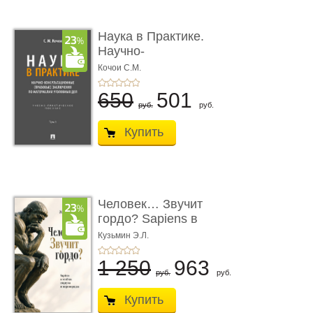
Наука в Практике.
Научно-
консультационные (пра
Кочои С.М.
...
650
501
руб.
руб.
Купить
Человек… Звучит
гордо? Sapiens в
тенётах социума � ...
Кузьмин Э.Л.
1 250
963
руб.
руб.
Купить