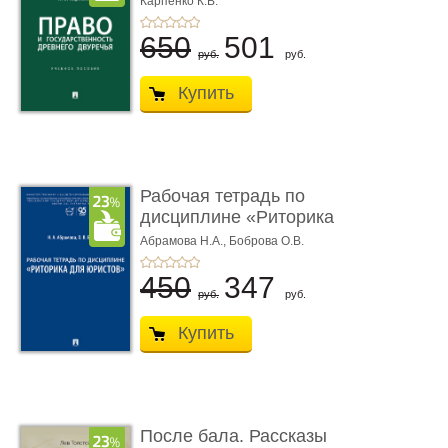
Карпенко К.В.
...
650
501
руб.
руб.
Купить
Рабочая тетрадь по
дисциплине «Риторика
для ю� ...
Абрамова Н.А.,
Боброва О.В.
450
347
руб.
руб.
Купить
После бала. Рассказы