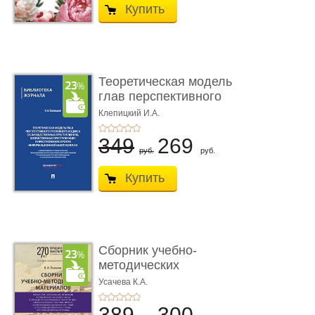
Купить
Теоретическая модель
глав перспективного
УК о ...
Клепицкий И.А.
349
269
руб.
руб.
Купить
Сборник учебно-
методических
материалов по кур ...
Усачева К.А.
389
300