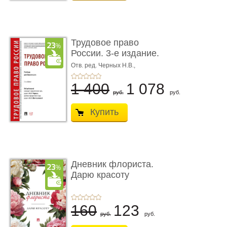
Трудовое право
России. 3-е издание.
Учебник для ...
Отв. ред. Черных Н.В.,
Шестерякова И.В.
1 400
1 078
руб.
руб.
Купить
Дневник флориста.
Дарю красоту
160
123
руб.
руб.