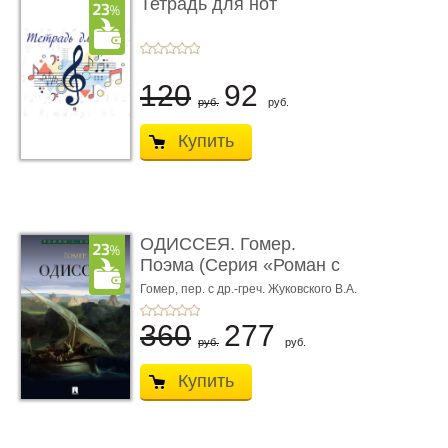
Тетрадь для нот
120
92
руб.
руб.
Купить
ОДИССЕЯ. Гомер.
Поэма (Серия «Роман с
книгой»)
Гомер,
пер. с др.-греч. Жуковского В.А.
360
277
руб.
руб.
Купить