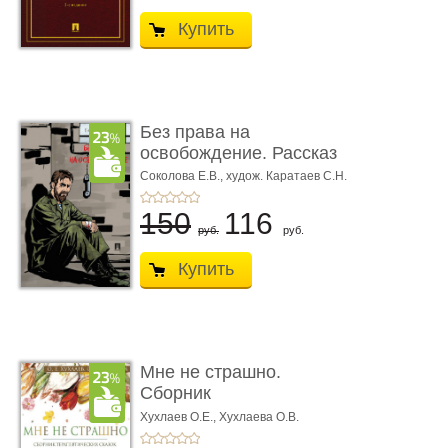
Купить
Без права на
освобождение. Рассказ
Соколова Е.В.,
худож. Каратаев С.Н.
150
116
руб.
руб.
Купить
Мне не страшно.
Сборник
терапевтических
Хухлаев О.Е., Хухлаева О.В.
сказо� ...