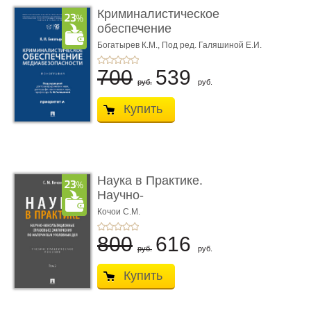
Криминалистическое
обеспечение
медиабезопас� ...
Богатырев К.М.,
Под ред. Галяшиной Е.И.
700
539
руб.
руб.
Купить
Наука в Практике.
Научно-
консультационные (пра
Кочои С.М.
...
800
616
руб.
руб.
Купить