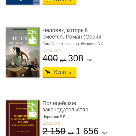
Человек, который
смеется. Роман (Серия
«Роман с ...
Гюго В.,
пер. с франц. Лившица Б.К.
400
308
руб.
руб.
Купить
Полицейское
законодательство
России: вчера, с� ...
Черников В.В.
2 150
1 656
руб.
руб.