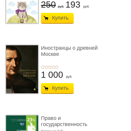
250
193
руб.
руб.
Купить
Иностранцы о древней
Москве
1 000
руб.
Купить
Право и
государственность
Древнего Двуречья. �