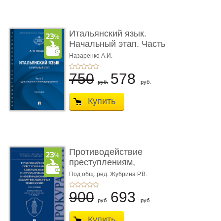
Итальянский язык.
Начальный этап. Часть
2. Учеб� ...
Назаренко А.И.
750
578
руб.
руб.
Купить
Противодействие
преступлениям,
совершаемым с ...
Под общ. ред. Жубрина Р.В.
900
693
руб.
руб.
Купить