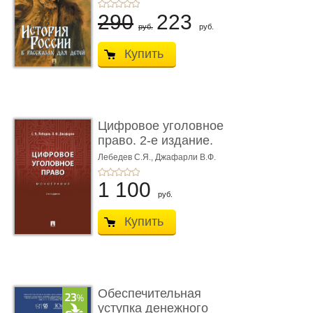
290
223
руб.
руб.
Купить
Цифровое уголовное
право. 2-е издание.
Монограф ...
Лебедев С.Я.,
Джафарли В.Ф.
1 100
руб.
Купить
Обеспечительная
уступка денежного