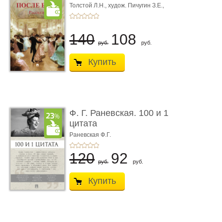
Толстой Л.Н.,
худож. Пичугин З.Е.,
худож. Лебедев А.И.,
худож. Лансере Е.Е.
140
108
руб.
руб.
Купить
Ф. Г. Раневская. 100 и 1
цитата
Раневская Ф.Г.
120
92
руб.
руб.
Купить