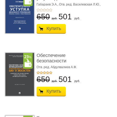
требования ...
Габараев Э.А.,
Отв. ред. Василевская Л.Ю.,
вступ. сл. Каретина М.Г.
650
501
руб.
руб.
Купить
Обеспечение
безопасности
функционирования уг
Отв. ред. Абдулвалиев А.Ф.
...
650
501
руб.
руб.
Купить