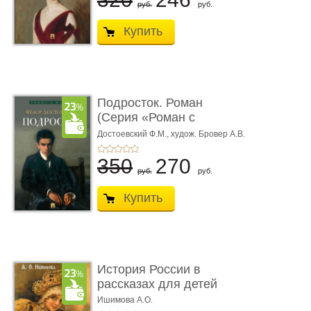
руб.
руб.
Купить
Подросток. Роман
(Серия «Роман с
книгой»)
Достоевский Ф.М.,
худож. Бровер А.В.
350
270
руб.
руб.
Купить
История России в
рассказах для детей
Ишимова А.О.