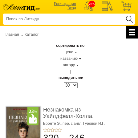
Регистрация
23%
Вход
Главная
→
Каталог
сортировать по:
цене
названию
автору
|
выводить по:
Незнакомка из
Уайлдфелл-Холла.
Роман (Серия «Р� ...
Бронте Э.,
пер. с англ. Гуровой И.Г.
320
246