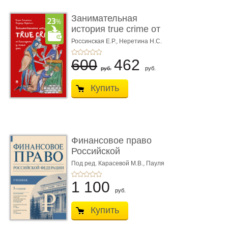
Занимательная
история true crime от
Гиппократа до � ...
Россинская Е.Р.,
Неретина Н.С.
600
462
руб.
руб.
Купить
Финансовое право
Российской
Федерации. 5-е изд�
Под ред. Карасевой М.В., Пауля
А.Г., Красюкова А.В.
...
1 100
руб.
Купить