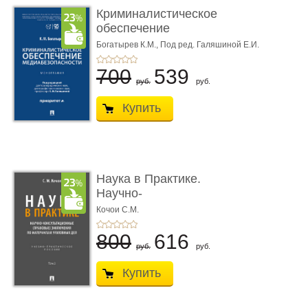
Криминалистическое
обеспечение
медиабезопас� ...
Богатырев К.М.,
Под ред. Галяшиной Е.И.
700
539
руб.
руб.
Купить
Наука в Практике.
Научно-
консультационные (пра
Кочои С.М.
...
800
616
руб.
руб.
Купить