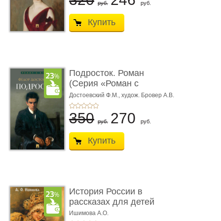
руб.
руб.
Купить
Подросток. Роман
(Серия «Роман с
книгой»)
Достоевский Ф.М.,
худож. Бровер А.В.
350
270
руб.
руб.
Купить
История России в
рассказах для детей
Ишимова А.О.