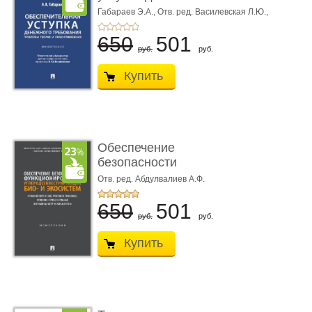
требования ...
Габараев Э.А.,
Отв. ред. Василевская Л.Ю.,
вступ. сл. Каретина М.Г.
650
501
руб.
руб.
Купить
Обеспечение
безопасности
функционирования уг
Отв. ред. Абдулвалиев А.Ф.
...
650
501
руб.
руб.
Купить