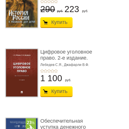
290
223
руб.
руб.
Купить
Цифровое уголовное
право. 2-е издание.
Монограф ...
Лебедев С.Я.,
Джафарли В.Ф.
1 100
руб.
Купить
Обеспечительная
уступка денежного