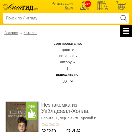
Регистрация
23%
Вход
Главная
→
Каталог
сортировать по:
цене
названию
автору
|
выводить по:
Незнакомка из
Уайлдфелл-Холла.
Роман (Серия «Р� ...
Бронте Э.,
пер. с англ. Гуровой И.Г.
320
246