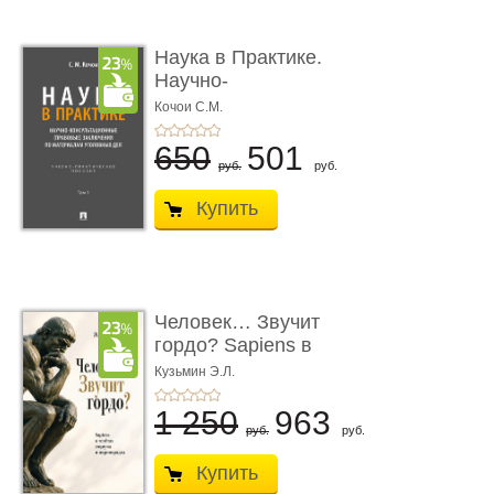
Наука в Практике.
Научно-
консультационные (пра
Кочои С.М.
...
650
501
руб.
руб.
Купить
Человек… Звучит
гордо? Sapiens в
тенётах социума � ...
Кузьмин Э.Л.
1 250
963
руб.
руб.
Купить