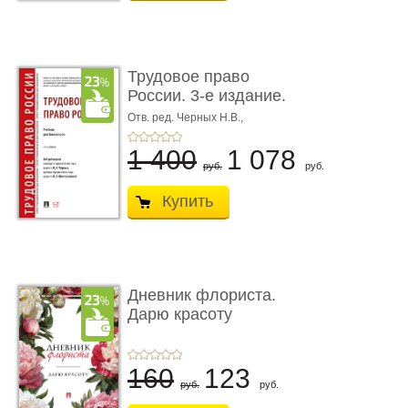
Трудовое право
России. 3-е издание.
Учебник для ...
Отв. ред. Черных Н.В.,
Шестерякова И.В.
1 400
1 078
руб.
руб.
Купить
Дневник флориста.
Дарю красоту
160
123
руб.
руб.