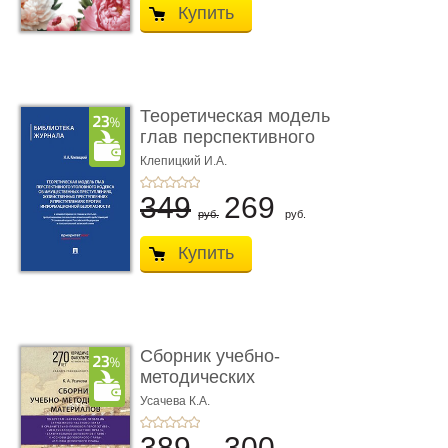
Купить
Теоретическая модель
глав перспективного
УК о ...
Клепицкий И.А.
349
269
руб.
руб.
Купить
Сборник учебно-
методических
материалов по кур ...
Усачева К.А.
389
300