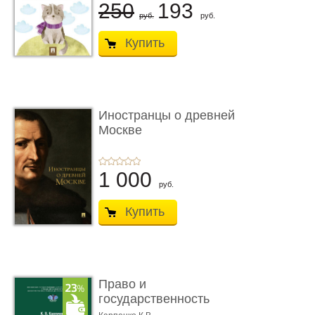
250
193
руб.
руб.
Купить
Иностранцы о древней
Москве
1 000
руб.
Купить
Право и
государственность
Древнего Двуречья. �