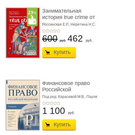
Занимательная
история true crime от
Гиппократа до � ...
Россинская Е.Р.,
Неретина Н.С.
600
462
руб.
руб.
Купить
Финансовое право
Российской
Федерации. 5-е изд�
Под ред. Карасевой М.В., Пауля
А.Г., Красюкова А.В.
...
1 100
руб.
Купить