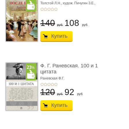
Толстой Л.Н.,
худож. Пичугин З.Е.,
худож. Лебедев А.И.,
худож. Лансере Е.Е.
140
108
руб.
руб.
Купить
Ф. Г. Раневская. 100 и 1
цитата
Раневская Ф.Г.
120
92
руб.
руб.
Купить