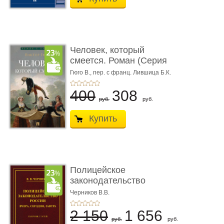
Человек, который
смеется. Роман (Серия
«Роман с ...
Гюго В.,
пер. с франц. Лившица Б.К.
400
308
руб.
руб.
Купить
Полицейское
законодательство
России: вчера, с� ...
Черников В.В.
2 150
1 656
руб.
руб.