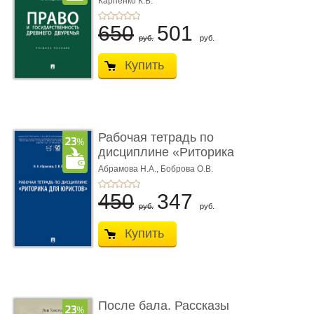
Карпенко К.В.
...
650
501
руб.
руб.
Купить
Рабочая тетрадь по
дисциплине «Риторика
для ю� ...
Абрамова Н.А.,
Боброва О.В.
450
347
руб.
руб.
Купить
После бала. Рассказы