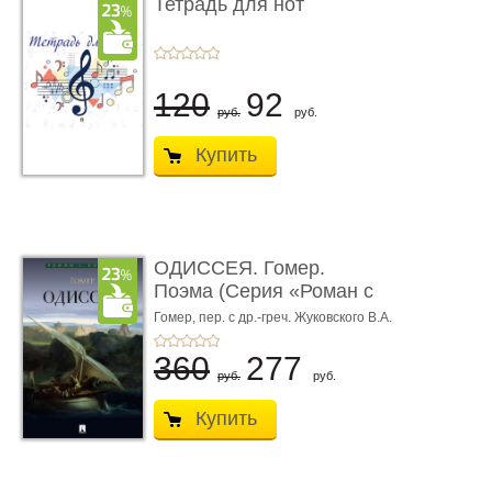
Тетрадь для нот
120
92
руб.
руб.
Купить
ОДИССЕЯ. Гомер.
Поэма (Серия «Роман с
книгой»)
Гомер,
пер. с др.-греч. Жуковского В.А.
360
277
руб.
руб.
Купить