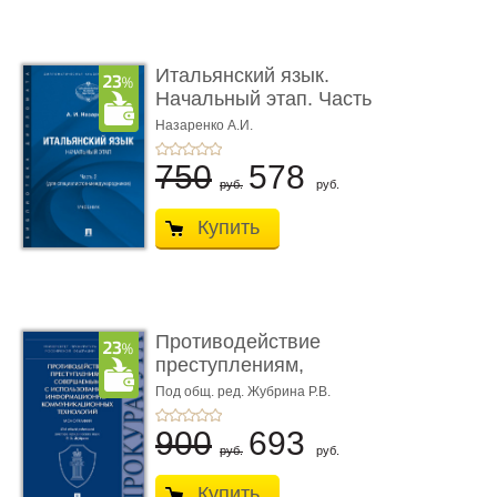
Итальянский язык.
Начальный этап. Часть
2. Учеб� ...
Назаренко А.И.
750
578
руб.
руб.
Купить
Противодействие
преступлениям,
совершаемым с ...
Под общ. ред. Жубрина Р.В.
900
693
руб.
руб.
Купить