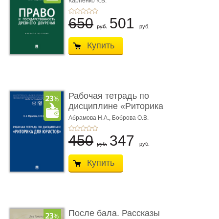
Карпенко К.В.
...
650
501
руб.
руб.
Купить
Рабочая тетрадь по
дисциплине «Риторика
для ю� ...
Абрамова Н.А.,
Боброва О.В.
450
347
руб.
руб.
Купить
После бала. Рассказы