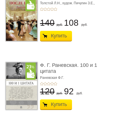
Толстой Л.Н.,
худож. Пичугин З.Е.,
худож. Лебедев А.И.,
худож. Лансере Е.Е.
140
108
руб.
руб.
Купить
Ф. Г. Раневская. 100 и 1
цитата
Раневская Ф.Г.
120
92
руб.
руб.
Купить