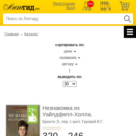
Регистрация
23%
Вход
Главная
→
Каталог
сортировать по:
цене
названию
автору
|
выводить по:
Незнакомка из
Уайлдфелл-Холла.
Роман (Серия «Р� ...
Бронте Э.,
пер. с англ. Гуровой И.Г.
320
246