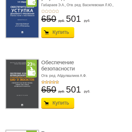
требования ...
Габараев Э.А.,
Отв. ред. Василевская Л.Ю.,
вступ. сл. Каретина М.Г.
650
501
руб.
руб.
Купить
Обеспечение
безопасности
функционирования уг
Отв. ред. Абдулвалиев А.Ф.
...
650
501
руб.
руб.
Купить