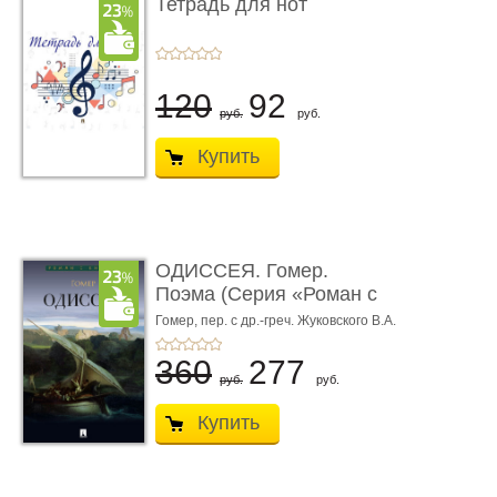
Тетрадь для нот
120
92
руб.
руб.
Купить
ОДИССЕЯ. Гомер.
Поэма (Серия «Роман с
книгой»)
Гомер,
пер. с др.-греч. Жуковского В.А.
360
277
руб.
руб.
Купить