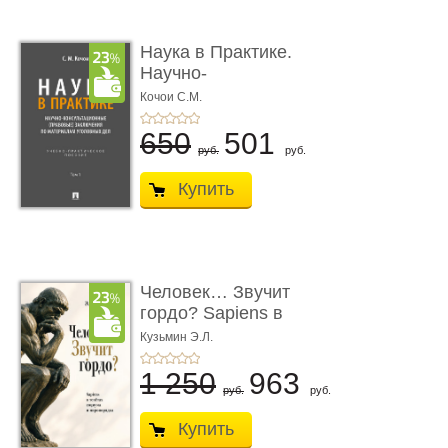
Наука в Практике.
Научно-
консультационные (пра
Кочои С.М.
...
650
501
руб.
руб.
Купить
Человек… Звучит
гордо? Sapiens в
тенётах социума � ...
Кузьмин Э.Л.
1 250
963
руб.
руб.
Купить