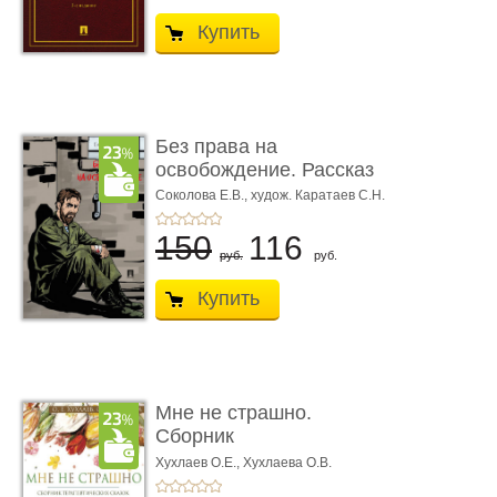
Купить
Без права на
освобождение. Рассказ
Соколова Е.В.,
худож. Каратаев С.Н.
150
116
руб.
руб.
Купить
Мне не страшно.
Сборник
терапевтических
Хухлаев О.Е., Хухлаева О.В.
сказо� ...