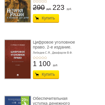
290
223
руб.
руб.
Купить
Цифровое уголовное
право. 2-е издание.
Монограф ...
Лебедев С.Я.,
Джафарли В.Ф.
1 100
руб.
Купить
Обеспечительная
уступка денежного