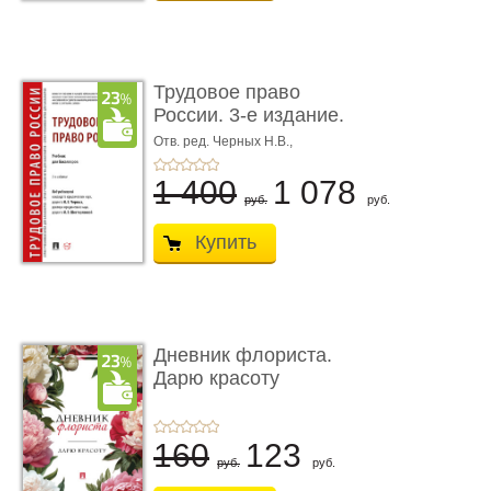
Трудовое право
России. 3-е издание.
Учебник для ...
Отв. ред. Черных Н.В.,
Шестерякова И.В.
1 400
1 078
руб.
руб.
Купить
Дневник флориста.
Дарю красоту
160
123
руб.
руб.