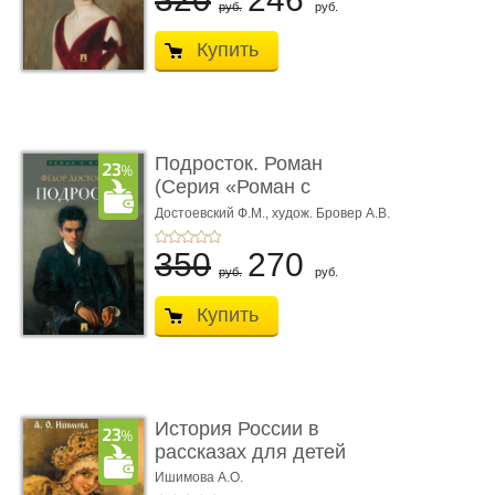
руб.
руб.
Купить
Подросток. Роман
(Серия «Роман с
книгой»)
Достоевский Ф.М.,
худож. Бровер А.В.
350
270
руб.
руб.
Купить
История России в
рассказах для детей
Ишимова А.О.