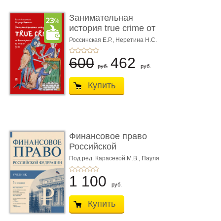
Занимательная
история true crime от
Гиппократа до � ...
Россинская Е.Р.,
Неретина Н.С.
600
462
руб.
руб.
Купить
Финансовое право
Российской
Федерации. 5-е изд�
Под ред. Карасевой М.В., Пауля
А.Г., Красюкова А.В.
...
1 100
руб.
Купить