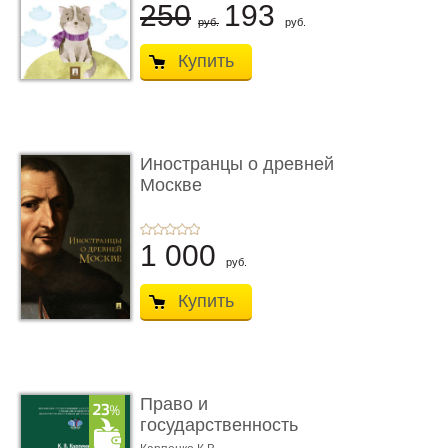
250
193
руб.
руб.
Купить
Иностранцы о древней
Москве
1 000
руб.
Купить
Право и
государственность
Древнего Двуречья. �