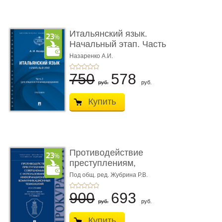
Итальянский язык.
Начальный этап. Часть
2. Учеб� ...
Назаренко А.И.
750
578
руб.
руб.
Купить
Противодействие
преступлениям,
совершаемым с ...
Под общ. ред. Жубрина Р.В.
900
693
руб.
руб.
Купить