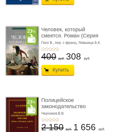
Человек, который
смеется. Роман (Серия
«Роман с ...
Гюго В.,
пер. с франц. Лившица Б.К.
400
308
руб.
руб.
Купить
Полицейское
законодательство
России: вчера, с� ...
Черников В.В.
2 150
1 656
руб.
руб.