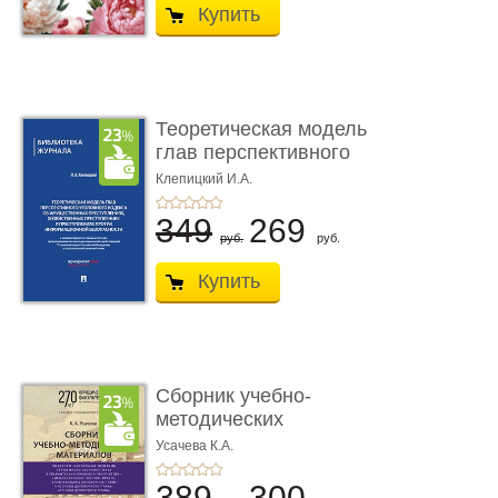
Купить
Теоретическая модель
глав перспективного
УК о ...
Клепицкий И.А.
349
269
руб.
руб.
Купить
Сборник учебно-
методических
материалов по кур ...
Усачева К.А.
389
300