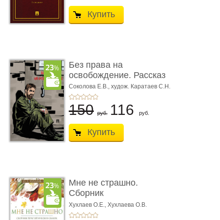
Купить
Без права на
освобождение. Рассказ
Соколова Е.В.,
худож. Каратаев С.Н.
150
116
руб.
руб.
Купить
Мне не страшно.
Сборник
терапевтических
Хухлаев О.Е., Хухлаева О.В.
сказо� ...