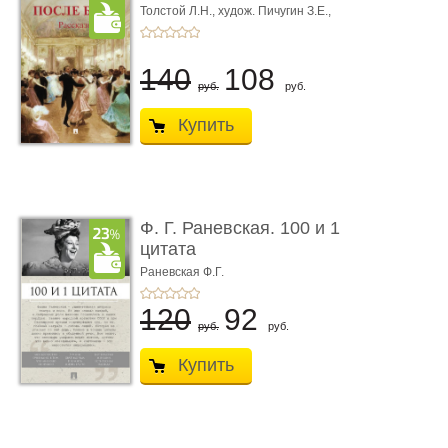
Толстой Л.Н.,
худож. Пичугин З.Е.,
худож. Лебедев А.И.,
худож. Лансере Е.Е.
140
108
руб.
руб.
Купить
Ф. Г. Раневская. 100 и 1
цитата
Раневская Ф.Г.
120
92
руб.
руб.
Купить