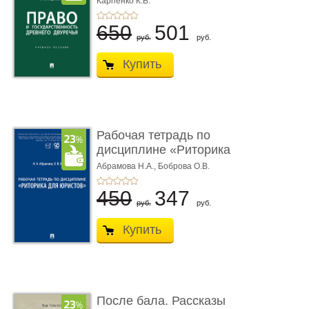
Карпенко К.В.
...
650
501
руб.
руб.
Купить
Рабочая тетрадь по
дисциплине «Риторика
для ю� ...
Абрамова Н.А.,
Боброва О.В.
450
347
руб.
руб.
Купить
После бала. Рассказы