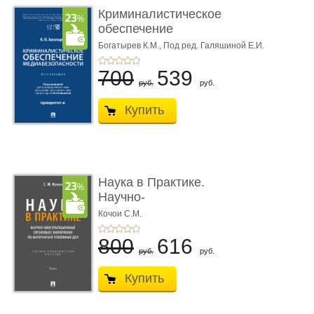
Криминалистическое
обеспечение
медиабезопас� ...
Богатырев К.М.,
Под ред. Галяшиной Е.И.
700
539
руб.
руб.
Купить
Наука в Практике.
Научно-
консультационные (пра
Кочои С.М.
...
800
616
руб.
руб.
Купить