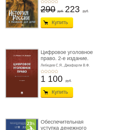
290
223
руб.
руб.
Купить
Цифровое уголовное
право. 2-е издание.
Монограф ...
Лебедев С.Я.,
Джафарли В.Ф.
1 100
руб.
Купить
Обеспечительная
уступка денежного