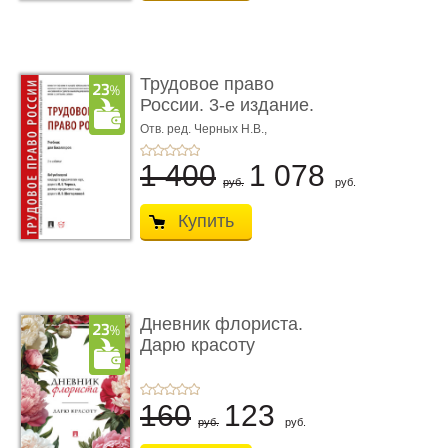
Трудовое право
России. 3-е издание.
Учебник для ...
Отв. ред. Черных Н.В.,
Шестерякова И.В.
1 400
1 078
руб.
руб.
Купить
Дневник флориста.
Дарю красоту
160
123
руб.
руб.