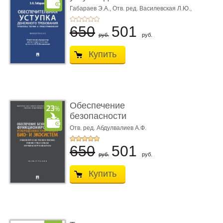
требования ...
Габараев Э.А.,
Отв. ред. Василевская Л.Ю.,
вступ. сл. Каретина М.Г.
650
501
руб.
руб.
Купить
Обеспечение
безопасности
функционирования уг
Отв. ред. Абдулвалиев А.Ф.
...
650
501
руб.
руб.
Купить