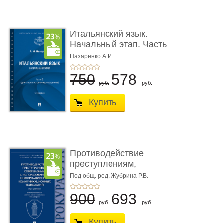
Итальянский язык.
Начальный этап. Часть
2. Учеб� ...
Назаренко А.И.
750
578
руб.
руб.
Купить
Противодействие
преступлениям,
совершаемым с ...
Под общ. ред. Жубрина Р.В.
900
693
руб.
руб.
Купить