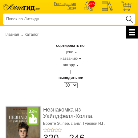
Регистрация
23%
Вход
Главная
→
Каталог
сортировать по:
цене
названию
автору
|
выводить по:
Незнакомка из
Уайлдфелл-Холла.
Роман (Серия «Р� ...
Бронте Э.,
пер. с англ. Гуровой И.Г.
320
246