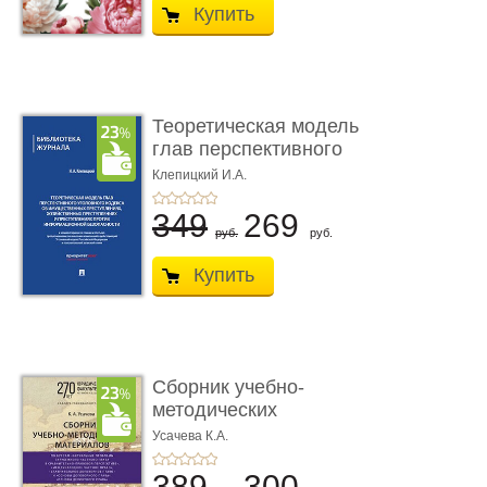
Купить
Теоретическая модель
глав перспективного
УК о ...
Клепицкий И.А.
349
269
руб.
руб.
Купить
Сборник учебно-
методических
материалов по кур ...
Усачева К.А.
389
300