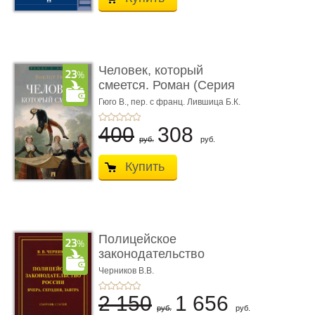
Человек, который
смеется. Роман (Серия
«Роман с ...
Гюго В.,
пер. с франц. Лившица Б.К.
400
308
руб.
руб.
Купить
Полицейское
законодательство
России: вчера, с� ...
Черников В.В.
2 150
1 656
руб.
руб.