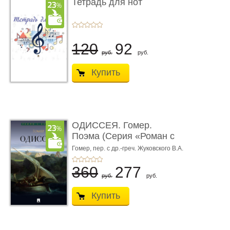
Тетрадь для нот
120
92
руб.
руб.
Купить
ОДИССЕЯ. Гомер.
Поэма (Серия «Роман с
книгой»)
Гомер,
пер. с др.-греч. Жуковского В.А.
360
277
руб.
руб.
Купить