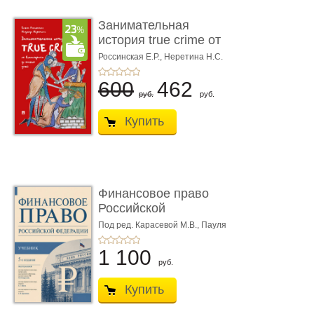
Занимательная
история true crime от
Гиппократа до � ...
Россинская Е.Р.,
Неретина Н.С.
600
462
руб.
руб.
Купить
Финансовое право
Российской
Федерации. 5-е изд�
Под ред. Карасевой М.В., Пауля
А.Г., Красюкова А.В.
...
1 100
руб.
Купить