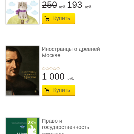
250
193
руб.
руб.
Купить
Иностранцы о древней
Москве
1 000
руб.
Купить
Право и
государственность
Древнего Двуречья. �