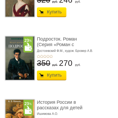
руб.
руб.
Купить
Подросток. Роман
(Серия «Роман с
книгой»)
Достоевский Ф.М.,
худож. Бровер А.В.
350
270
руб.
руб.
Купить
История России в
рассказах для детей
Ишимова А.О.