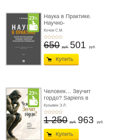
Наука в Практике.
Научно-
консультационные (пра
Кочои С.М.
...
650
501
руб.
руб.
Купить
Человек… Звучит
гордо? Sapiens в
тенётах социума � ...
Кузьмин Э.Л.
1 250
963
руб.
руб.
Купить