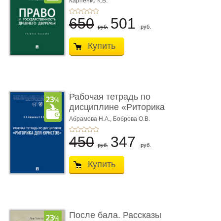
Карпенко К.В.
...
650
501
руб.
руб.
Купить
Рабочая тетрадь по
дисциплине «Риторика
для ю� ...
Абрамова Н.А.,
Боброва О.В.
450
347
руб.
руб.
Купить
После бала. Рассказы