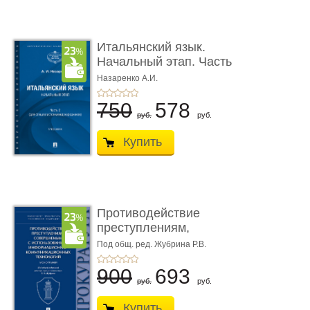
Итальянский язык.
Начальный этап. Часть
2. Учеб� ...
Назаренко А.И.
750
578
руб.
руб.
Купить
Противодействие
преступлениям,
совершаемым с ...
Под общ. ред. Жубрина Р.В.
900
693
руб.
руб.
Купить