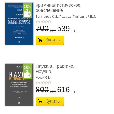
Криминалистическое
обеспечение
медиабезопас� ...
Богатырев К.М.,
Под ред. Галяшиной Е.И.
700
539
руб.
руб.
Купить
Наука в Практике.
Научно-
консультационные (пра
Кочои С.М.
...
800
616
руб.
руб.
Купить