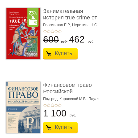
Занимательная
история true crime от
Гиппократа до � ...
Россинская Е.Р.,
Неретина Н.С.
600
462
руб.
руб.
Купить
Финансовое право
Российской
Федерации. 5-е изд�
Под ред. Карасевой М.В., Пауля
А.Г., Красюкова А.В.
...
1 100
руб.
Купить