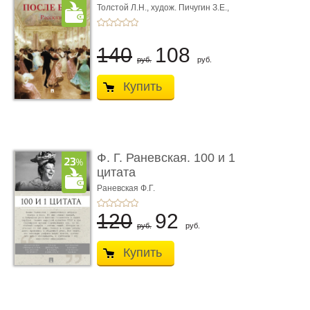
Толстой Л.Н.,
худож. Пичугин З.Е.,
худож. Лебедев А.И.,
худож. Лансере Е.Е.
140
108
руб.
руб.
Купить
Ф. Г. Раневская. 100 и 1
цитата
Раневская Ф.Г.
120
92
руб.
руб.
Купить