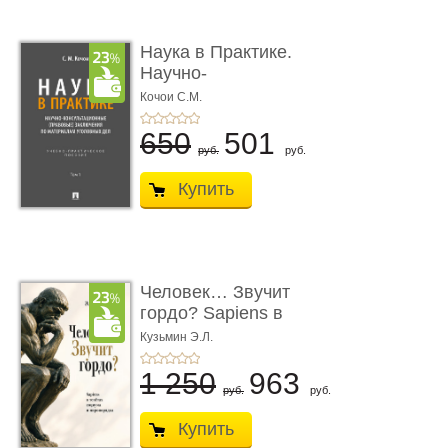
Наука в Практике.
Научно-
консультационные (пра
Кочои С.М.
...
650
501
руб.
руб.
Купить
Человек… Звучит
гордо? Sapiens в
тенётах социума � ...
Кузьмин Э.Л.
1 250
963
руб.
руб.
Купить