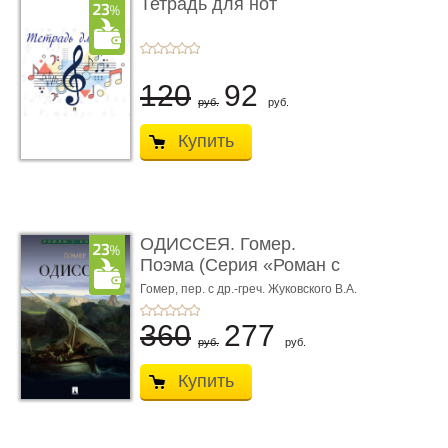
Тетрадь для нот
120
92
руб.
руб.
Купить
ОДИССЕЯ. Гомер.
Поэма (Серия «Роман с
книгой»)
Гомер,
пер. с др.-греч. Жуковского В.А.
360
277
руб.
руб.
Купить