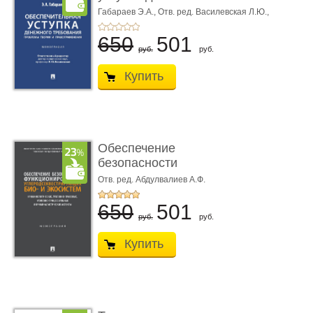
требования ...
Габараев Э.А.,
Отв. ред. Василевская Л.Ю.,
вступ. сл. Каретина М.Г.
650
501
руб.
руб.
Купить
Обеспечение
безопасности
функционирования уг
Отв. ред. Абдулвалиев А.Ф.
...
650
501
руб.
руб.
Купить