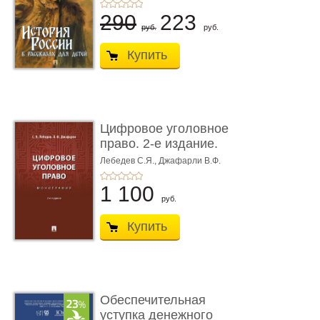
290
223
руб.
руб.
Купить
Цифровое уголовное
право. 2-е издание.
Монограф ...
Лебедев С.Я.,
Джафарли В.Ф.
1 100
руб.
Купить
Обеспечительная
уступка денежного