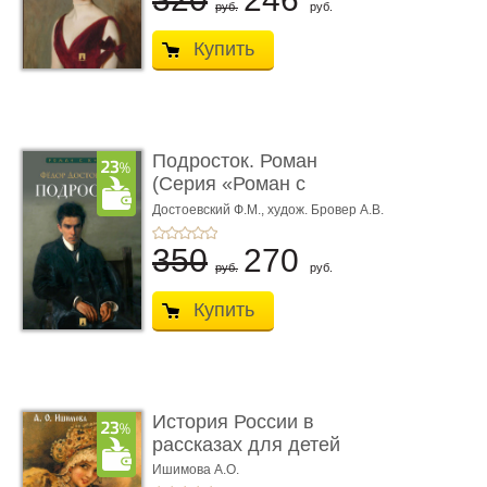
руб.
руб.
Купить
Подросток. Роман
(Серия «Роман с
книгой»)
Достоевский Ф.М.,
худож. Бровер А.В.
350
270
руб.
руб.
Купить
История России в
рассказах для детей
Ишимова А.О.