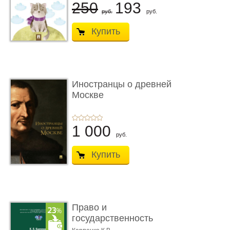
250
193
руб.
руб.
Купить
Иностранцы о древней
Москве
1 000
руб.
Купить
Право и
государственность
Древнего Двуречья. �