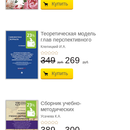
Купить
Теоретическая модель
глав перспективного
УК о ...
Клепицкий И.А.
349
269
руб.
руб.
Купить
Сборник учебно-
методических
материалов по кур ...
Усачева К.А.
389
300