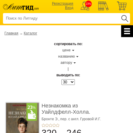
Регистрация
23%
Вход
Главная
→
Каталог
сортировать по:
цене
названию
автору
|
выводить по:
Незнакомка из
Уайлдфелл-Холла.
Роман (Серия «Р� ...
Бронте Э.,
пер. с англ. Гуровой И.Г.
320
246