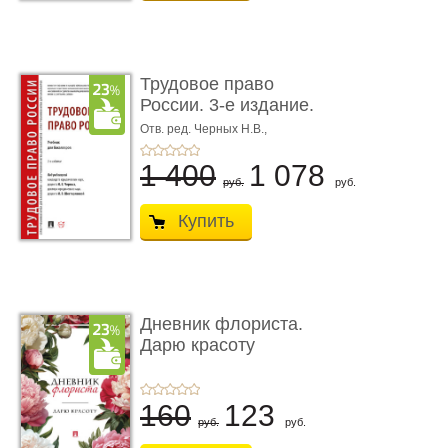
Трудовое право
России. 3-е издание.
Учебник для ...
Отв. ред. Черных Н.В.,
Шестерякова И.В.
1 400
1 078
руб.
руб.
Купить
Дневник флориста.
Дарю красоту
160
123
руб.
руб.