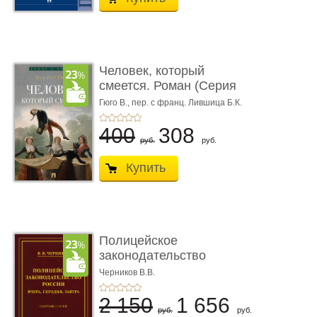
Человек, который
смеется. Роман (Серия
«Роман с ...
Гюго В.,
пер. с франц. Лившица Б.К.
400
308
руб.
руб.
Купить
Полицейское
законодательство
России: вчера, с� ...
Черников В.В.
2 150
1 656
руб.
руб.