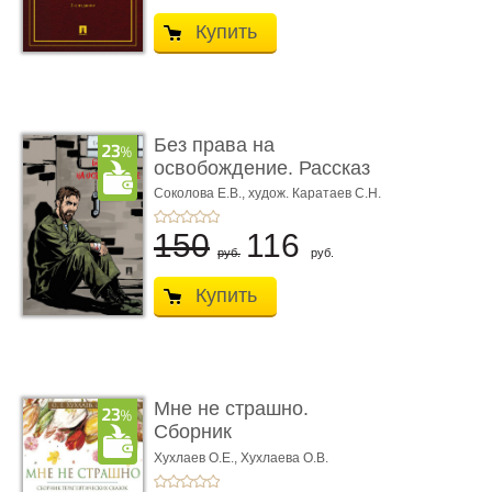
Купить
Без права на
освобождение. Рассказ
Соколова Е.В.,
худож. Каратаев С.Н.
150
116
руб.
руб.
Купить
Мне не страшно.
Сборник
терапевтических
Хухлаев О.Е., Хухлаева О.В.
сказо� ...