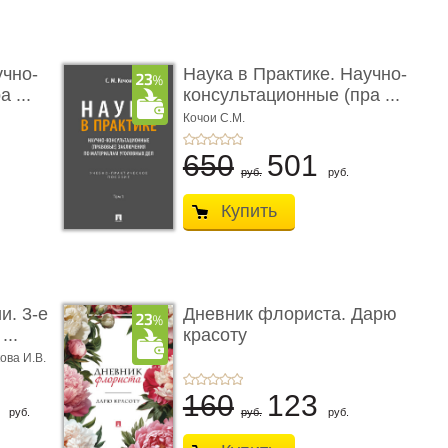
учно-
Наука в Практике. Научно-
 ...
консультационные (пра ...
Кочои С.М.
650
501
руб.
руб.
Купить
и. 3-е
Дневник флориста. Дарю
...
красоту
ова И.В.
8
160
123
руб.
руб.
руб.