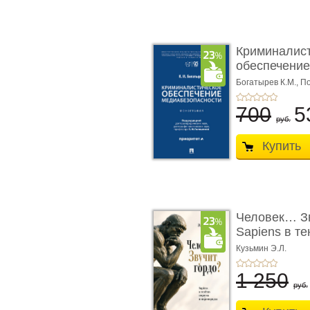
Криминалис
обеспечение
медиабезопа
Богатырев К.М.,
По
700
5
руб.
Купить
Человек… Зв
Sapiens в т
� ...
Кузьмин Э.Л.
1 250
руб.