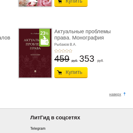
Купить
Актуальные проблемы
алов
права. Монография
Рыбаков В.А.
459
353
руб.
руб.
Купить
наверх
ЛитГид в соцсетях
Telegram