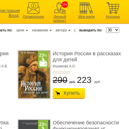
23%
гистрация
Вход
Оповещения
Личный
Мои книги
Корзина
кабинет
ать по:
цене
названию
автору
|
выводить по:
ерия
История России в рассказах
для детей
 А.В.
Ишимова А.О.
290
223
руб.
руб.
Купить
упка
Обеспечение безопасности
 ...
функционирования уг ...