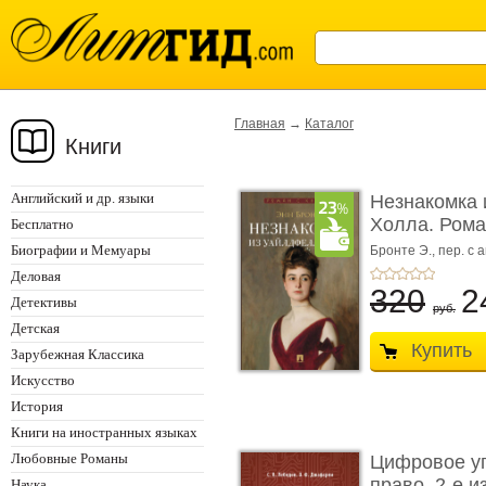
Главная
→
Каталог
Книги
Английский и др. языки
Незнакомка 
Холла. Ром
Бесплатно
...
Биографии и Мемуары
Бронте Э.,
пер. с а
Деловая
320
2
Детективы
руб.
Детская
Купить
Зарубежная Классика
Искусство
История
Книги на иностранных языках
Любовные Романы
Цифровое у
право. 2-е и
Наука