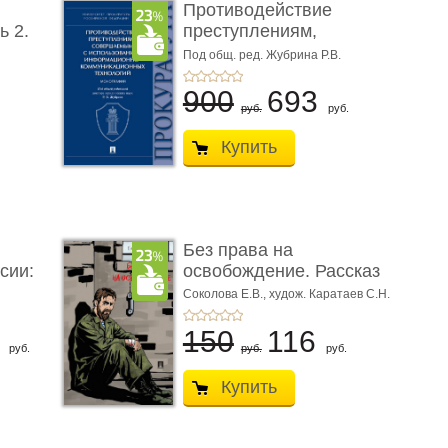
Противодействие
ь 2.
преступлениям,
совершаемым с ...
Под общ. ред. Жубрина Р.В.
900
693
руб.
руб.
Купить
Без права на
сии:
освобождение. Рассказ
Соколова Е.В.,
худож. Каратаев С.Н.
6
150
116
руб.
руб.
руб.
Купить