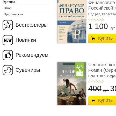
Эротика
Финансовое
Российской 
Юмор
изд� ...
Юридическая
Под ред. Карасевой
Красюкова А.В.
Бестселлеры
1 100
руб.
Купить
Новинки
Рекомендуем
Человек, ко
Сувениры
Роман (Серия
Гюго В.,
пер. с фра
400
3
руб.
Купить