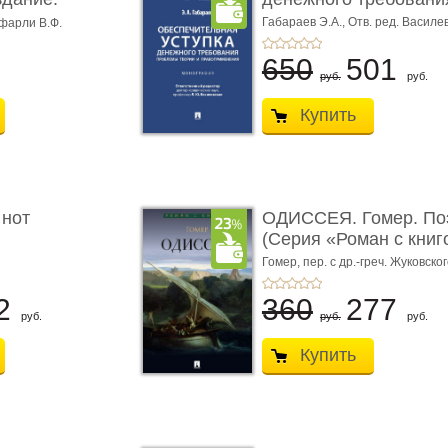
Габараев Э.А.,
Отв. ред. Василе
фарли В.Ф.
Л.Ю.,
вступ. сл. Каретина М.Г.
650
501
руб.
руб.
Купить
 нот
ОДИССЕЯ. Гомер. По
(Серия «Роман с книг
Гомер,
пер. с др.-греч. Жуковског
2
360
277
руб.
руб.
руб.
Купить