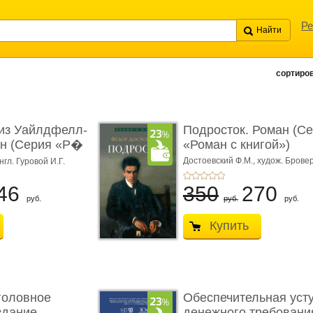
Ре
сортиров
из Уайлдфелл-
Подросток. Роман (С
ан (Серия «Р�
«Роман с книгой»)
Достоевский Ф.М.,
худож. Бровер
нгл. Гуровой И.Г.
46
350
270
руб.
руб.
руб.
Купить
головное
Обеспечительная уст
здание.
денежного требования