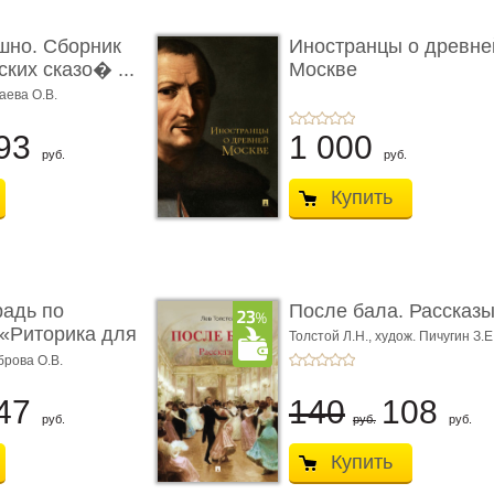
шно. Сборник
Иностранцы о древне
ких сказо� ...
Москве
аева О.В.
93
1 000
руб.
руб.
Купить
радь по
После бала. Рассказ
«Риторика для
Толстой Л.Н.,
худож. Пичугин З.Е
Лебедев А.И.,
худож. Лансере Е.
брова О.В.
47
140
108
руб.
руб.
руб.
Купить