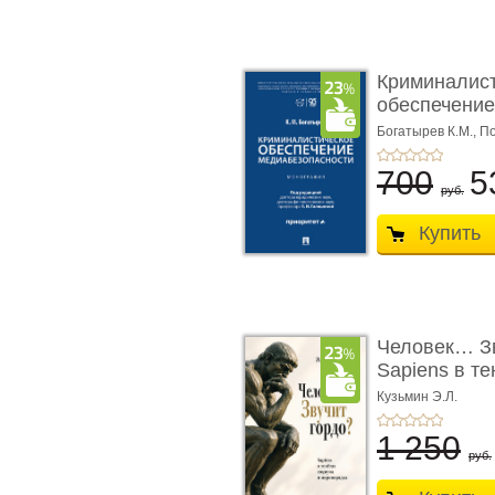
Криминалис
обеспечение
медиабезопа
Богатырев К.М.,
По
700
5
руб.
Купить
Человек… Зв
Sapiens в т
� ...
Кузьмин Э.Л.
1 250
руб.