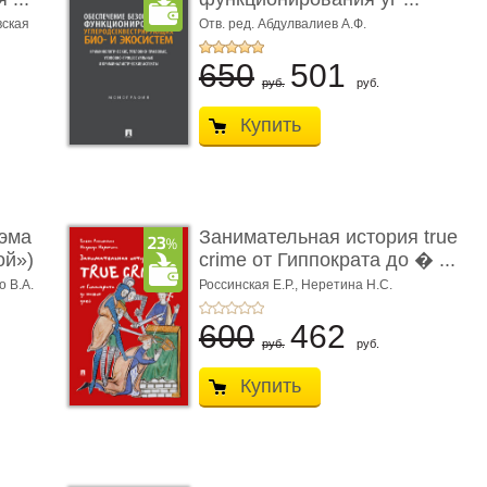
вская
Отв. ред. Абдулвалиев А.Ф.
650
501
руб.
руб.
Купить
эма
Занимательная история true
ой»)
crime от Гиппократа до � ...
о В.А.
Россинская Е.Р.,
Неретина Н.С.
600
462
руб.
руб.
Купить