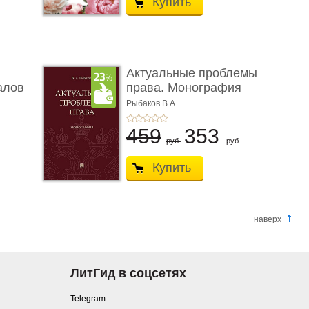
Купить
Актуальные проблемы
алов
права. Монография
Рыбаков В.А.
459
353
руб.
руб.
Купить
наверх
ЛитГид в соцсетях
Telegram