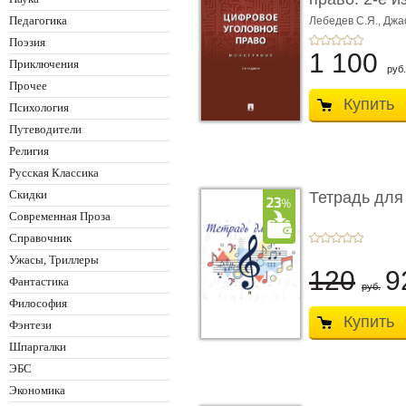
Монограф ...
Педагогика
Лебедев С.Я.,
Джа
Поэзия
1 100
Приключения
руб.
Прочее
Купить
Психология
Путеводители
Религия
Русская Классика
Скидки
Тетрадь для
Современная Проза
Справочник
Ужасы, Триллеры
120
9
Фантастика
руб.
Философия
Купить
Фэнтези
Шпаргалки
ЭБС
Экономика