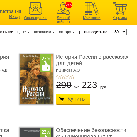
23%
гистрация
Вход
Оповещения
Личный
Мои книги
Корзина
кабинет
ать по:
цене
названию
автору
|
выводить по:
ерия
История России в рассказах
для детей
 А.В.
Ишимова А.О.
290
223
руб.
руб.
Купить
упка
Обеспечение безопасности
 ...
функционирования уг ...