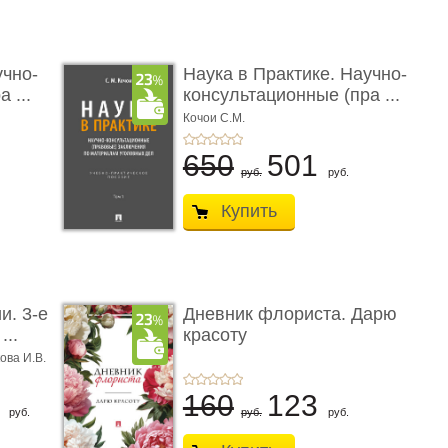
учно-
Наука в Практике. Научно-
 ...
консультационные (пра ...
Кочои С.М.
650
501
руб.
руб.
Купить
и. 3-е
Дневник флориста. Дарю
...
красоту
ова И.В.
8
160
123
руб.
руб.
руб.