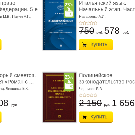
 право
Итальянский язык.
Федерации. 5-е
Начальный этап. Част
Учеб� ...
 М.В., Пауля А.Г.,
Назаренко А.И.
750
578
руб.
руб.
Купить
торый смеется.
Полицейское
 «Роман с ...
законодательство Рос
вчера, с� ...
нц. Лившица Б.К.
Черников В.В.
08
2 150
1 65
руб.
руб.
Купить