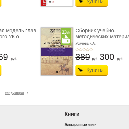
Купить
ая модель глав
Сборник учебно-
го УК о ...
методических матери
по кур ...
Усачева К.А.
69
389
300
руб.
руб.
руб.
Купить
следующая
Книги
Электронные книги