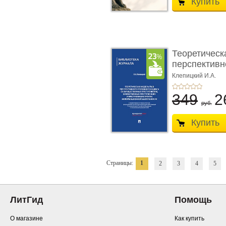
Купить
Теоретическ
перспективно
Клепицкий И.А.
349
2
руб.
Купить
Страницы:
1
2
3
4
5
ЛитГид
Помощь
О магазине
Как купить