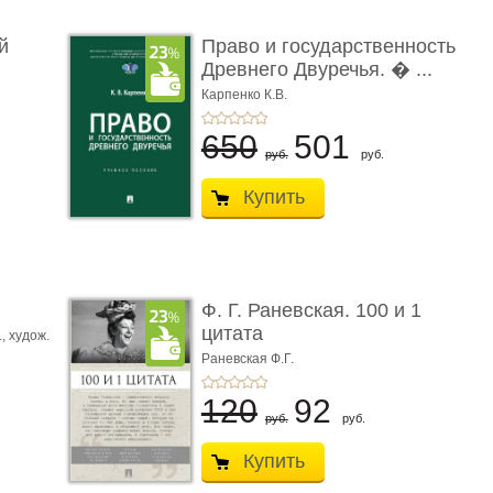
й
Право и государственность
Древнего Двуречья. � ...
Карпенко К.В.
650
501
руб.
руб.
Купить
ы
Ф. Г. Раневская. 100 и 1
цитата
.,
худож.
Е.
Раневская Ф.Г.
120
92
руб.
руб.
Купить