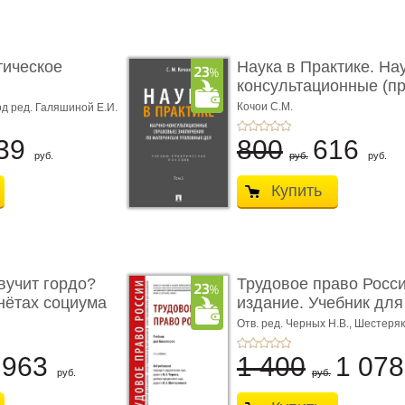
тическое
Наука в Практике. На
консультационные (пра
с� ...
Кочои С.М.
д ред. Галяшиной Е.И.
39
800
616
руб.
руб.
руб.
Купить
учит гордо?
Трудовое право Росси
енётах социума
издание. Учебник для 
Отв. ред. Черных Н.В., Шестеряк
963
1 400
1 07
руб.
руб.