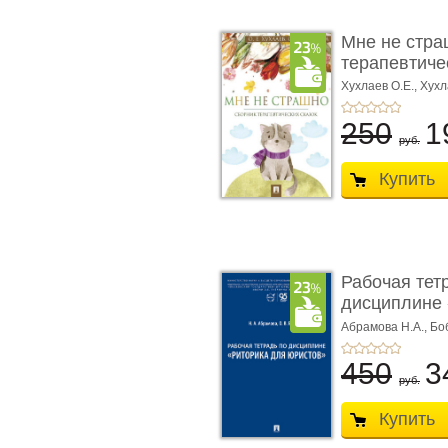
Мне не стра
терапевтичес
Хухлаев О.Е., Хухл
250
1
руб.
Купить
Рабочая тет
дисциплине 
ю� ...
Абрамова Н.А.,
Бо
450
3
руб.
Купить