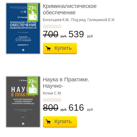
Криминалистическое
обеспечение
медиабезопас� ...
Богатырев К.М.,
Под ред. Галяшиной Е.И.
700
539
руб.
руб.
Купить
Наука в Практике.
Научно-
консультационные (пра
Кочои С.М.
...
800
616
руб.
руб.
Купить