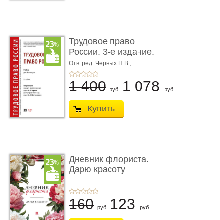
Трудовое право
России. 3-е издание.
Учебник для ...
Отв. ред. Черных Н.В.,
Шестерякова И.В.
1 400
1 078
руб.
руб.
Купить
Дневник флориста.
Дарю красоту
160
123
руб.
руб.