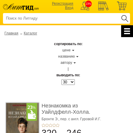
Регистрация
23%
Вход
Главная
→
Каталог
сортировать по:
цене
названию
автору
|
выводить по:
Незнакомка из
Уайлдфелл-Холла.
Роман (Серия «Р� ...
Бронте Э.,
пер. с англ. Гуровой И.Г.
320
246