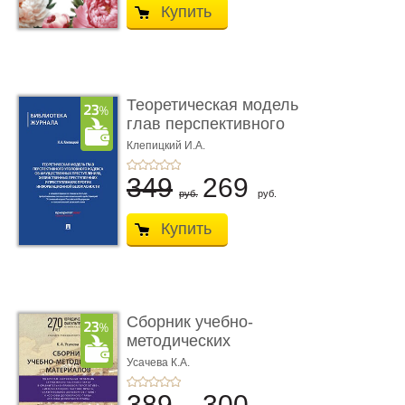
Купить
Теоретическая модель
глав перспективного
УК о ...
Клепицкий И.А.
349
269
руб.
руб.
Купить
Сборник учебно-
методических
материалов по кур ...
Усачева К.А.
389
300