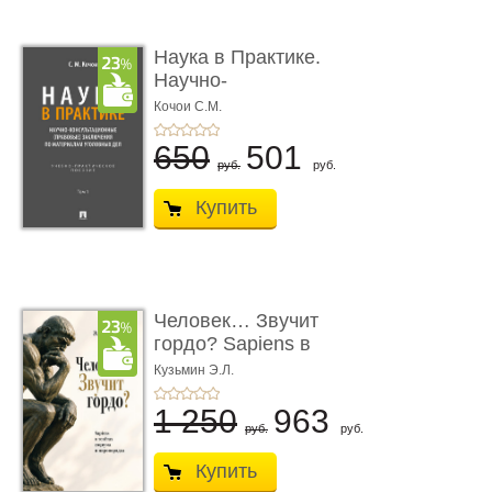
Наука в Практике.
Научно-
консультационные (пра
Кочои С.М.
...
650
501
руб.
руб.
Купить
Человек… Звучит
гордо? Sapiens в
тенётах социума � ...
Кузьмин Э.Л.
1 250
963
руб.
руб.
Купить