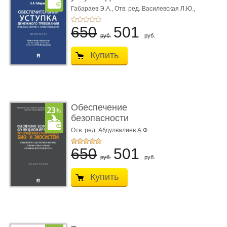
требования ...
Габараев Э.А.,
Отв. ред. Василевская Л.Ю.,
вступ. сл. Каретина М.Г.
650
501
руб.
руб.
Купить
Обеспечение
безопасности
функционирования уг
Отв. ред. Абдулвалиев А.Ф.
...
650
501
руб.
руб.
Купить