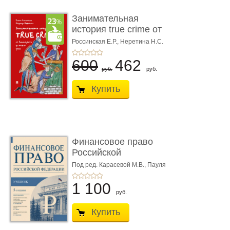
Занимательная
история true crime от
Гиппократа до � ...
Россинская Е.Р.,
Неретина Н.С.
600
462
руб.
руб.
Купить
Финансовое право
Российской
Федерации. 5-е изд�
Под ред. Карасевой М.В., Пауля
А.Г., Красюкова А.В.
...
1 100
руб.
Купить