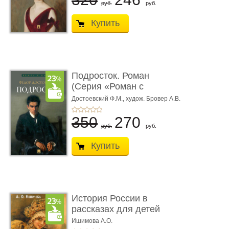
руб.
руб.
Купить
Подросток. Роман
(Серия «Роман с
книгой»)
Достоевский Ф.М.,
худож. Бровер А.В.
350
270
руб.
руб.
Купить
История России в
рассказах для детей
Ишимова А.О.