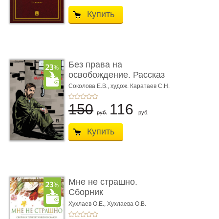
Купить
Без права на
освобождение. Рассказ
Соколова Е.В.,
худож. Каратаев С.Н.
150
116
руб.
руб.
Купить
Мне не страшно.
Сборник
терапевтических
Хухлаев О.Е., Хухлаева О.В.
сказо� ...