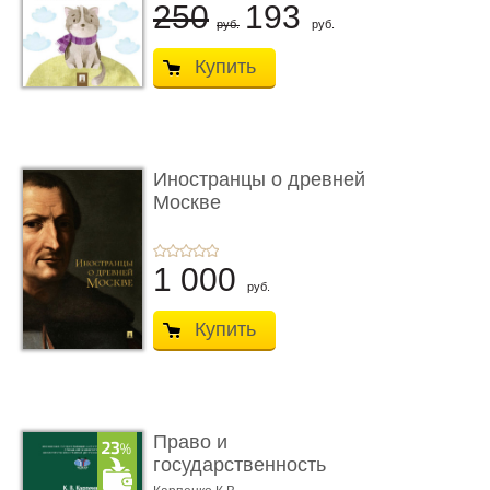
250
193
руб.
руб.
Купить
Иностранцы о древней
Москве
1 000
руб.
Купить
Право и
государственность
Древнего Двуречья. �