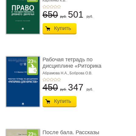
Карпенко К.В.
...
650
501
руб.
руб.
Купить
Рабочая тетрадь по
дисциплине «Риторика
для ю� ...
Абрамова Н.А.,
Боброва О.В.
450
347
руб.
руб.
Купить
После бала. Рассказы