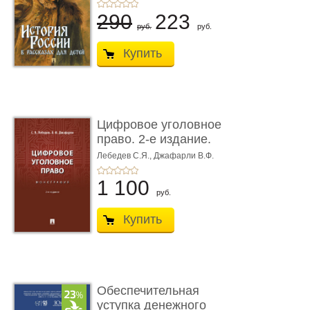
290
223
руб.
руб.
Купить
Цифровое уголовное
право. 2-е издание.
Монограф ...
Лебедев С.Я.,
Джафарли В.Ф.
1 100
руб.
Купить
Обеспечительная
уступка денежного