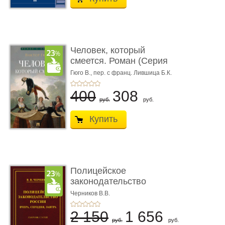
Человек, который
смеется. Роман (Серия
«Роман с ...
Гюго В.,
пер. с франц. Лившица Б.К.
400
308
руб.
руб.
Купить
Полицейское
законодательство
России: вчера, с� ...
Черников В.В.
2 150
1 656
руб.
руб.