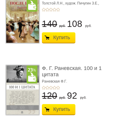
Толстой Л.Н.,
худож. Пичугин З.Е.,
худож. Лебедев А.И.,
худож. Лансере Е.Е.
140
108
руб.
руб.
Купить
Ф. Г. Раневская. 100 и 1
цитата
Раневская Ф.Г.
120
92
руб.
руб.
Купить