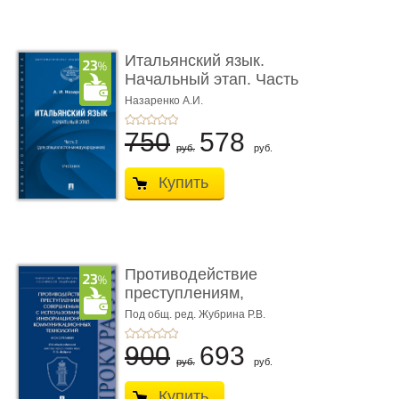
Итальянский язык.
Начальный этап. Часть
2. Учеб� ...
Назаренко А.И.
750
578
руб.
руб.
Купить
Противодействие
преступлениям,
совершаемым с ...
Под общ. ред. Жубрина Р.В.
900
693
руб.
руб.
Купить