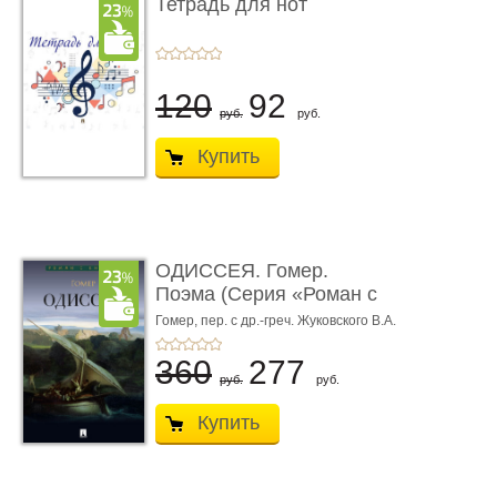
Тетрадь для нот
120
92
руб.
руб.
Купить
ОДИССЕЯ. Гомер.
Поэма (Серия «Роман с
книгой»)
Гомер,
пер. с др.-греч. Жуковского В.А.
360
277
руб.
руб.
Купить