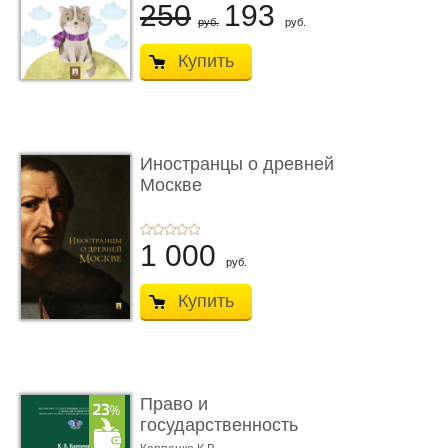
250
193
руб.
руб.
Купить
Иностранцы о древней
Москве
1 000
руб.
Купить
Право и
государственность
Древнего Двуречья. �