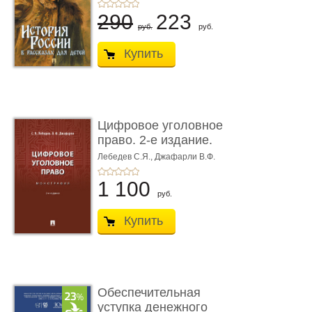
290
223
руб.
руб.
Купить
Цифровое уголовное
право. 2-е издание.
Монограф ...
Лебедев С.Я.,
Джафарли В.Ф.
1 100
руб.
Купить
Обеспечительная
уступка денежного