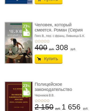
Человек, который
смеется. Роман (Серия
«Роман с ...
Гюго В.,
пер. с франц. Лившица Б.К.
400
308
руб.
руб.
Купить
Полицейское
законодательство
России: вчера, с� ...
Черников В.В.
2 150
1 656
руб.
руб.