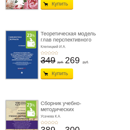
Купить
Теоретическая модель
глав перспективного
УК о ...
Клепицкий И.А.
349
269
руб.
руб.
Купить
Сборник учебно-
методических
материалов по кур ...
Усачева К.А.
389
300