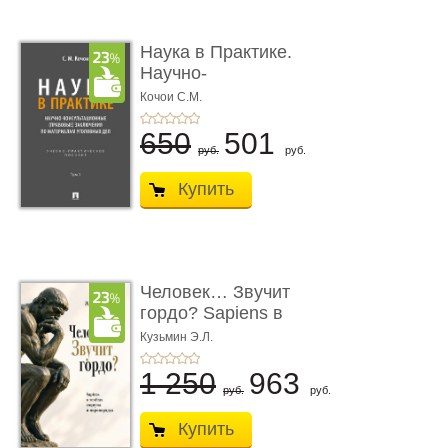
Наука в Практике.
Научно-
консультационные (пра
Кочои С.М.
...
650
501
руб.
руб.
Купить
Человек… Звучит
гордо? Sapiens в
тенётах социума � ...
Кузьмин Э.Л.
1 250
963
руб.
руб.
Купить