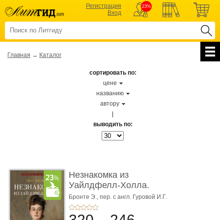
Регистрация
23%
Вход
Главная
→
Каталог
сортировать по:
цене
названию
автору
|
выводить по:
Незнакомка из
Уайлдфелл-Холла.
Роман (Серия «Р� ...
Бронте Э.,
пер. с англ. Гуровой И.Г.
320
246