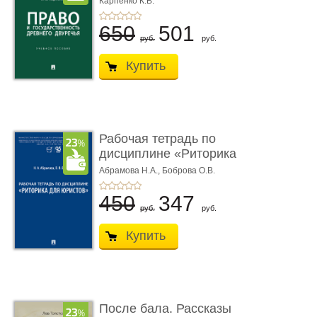
Карпенко К.В.
...
650
501
руб.
руб.
Купить
Рабочая тетрадь по
дисциплине «Риторика
для ю� ...
Абрамова Н.А.,
Боброва О.В.
450
347
руб.
руб.
Купить
После бала. Рассказы