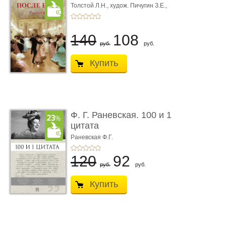
Толстой Л.Н.,
худож. Пичугин З.Е.,
худож. Лебедев А.И.,
худож. Лансере Е.Е.
140
108
руб.
руб.
Купить
Ф. Г. Раневская. 100 и 1
цитата
Раневская Ф.Г.
120
92
руб.
руб.
Купить