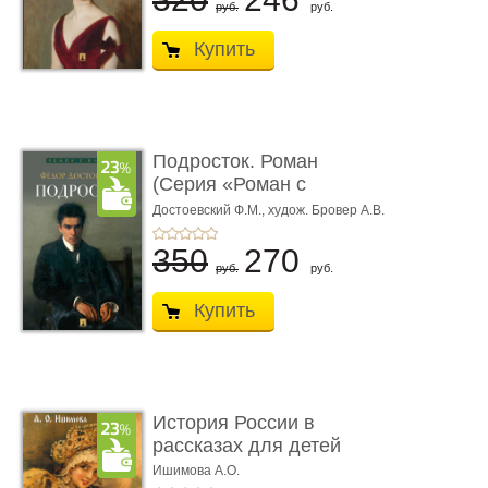
руб.
руб.
Купить
Подросток. Роман
(Серия «Роман с
книгой»)
Достоевский Ф.М.,
худож. Бровер А.В.
350
270
руб.
руб.
Купить
История России в
рассказах для детей
Ишимова А.О.