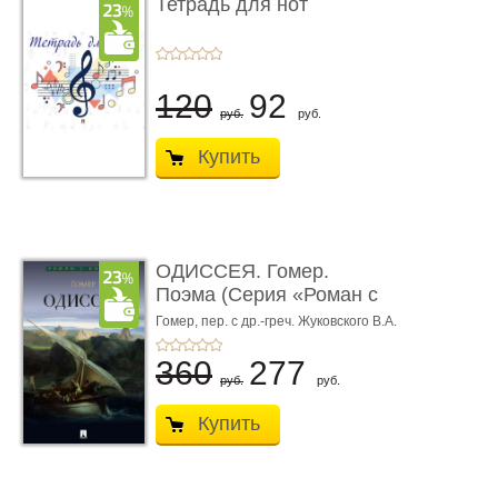
Тетрадь для нот
120
92
руб.
руб.
Купить
ОДИССЕЯ. Гомер.
Поэма (Серия «Роман с
книгой»)
Гомер,
пер. с др.-греч. Жуковского В.А.
360
277
руб.
руб.
Купить