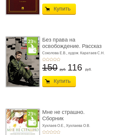
Купить
Без права на
освобождение. Рассказ
Соколова Е.В.,
худож. Каратаев С.Н.
150
116
руб.
руб.
Купить
Мне не страшно.
Сборник
терапевтических
Хухлаев О.Е., Хухлаева О.В.
сказо� ...