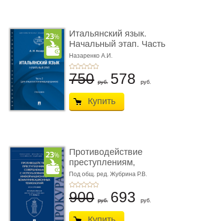
Итальянский язык.
Начальный этап. Часть
2. Учеб� ...
Назаренко А.И.
750
578
руб.
руб.
Купить
Противодействие
преступлениям,
совершаемым с ...
Под общ. ред. Жубрина Р.В.
900
693
руб.
руб.
Купить