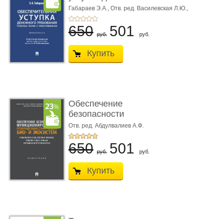
требования ...
Габараев Э.А.,
Отв. ред. Василевская Л.Ю.,
вступ. сл. Каретина М.Г.
650
501
руб.
руб.
Купить
Обеспечение
безопасности
функционирования уг
Отв. ред. Абдулвалиев А.Ф.
...
650
501
руб.
руб.
Купить