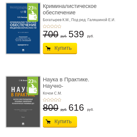
Криминалистическое
обеспечение
медиабезопас� ...
Богатырев К.М.,
Под ред. Галяшиной Е.И.
700
539
руб.
руб.
Купить
Наука в Практике.
Научно-
консультационные (пра
Кочои С.М.
...
800
616
руб.
руб.
Купить