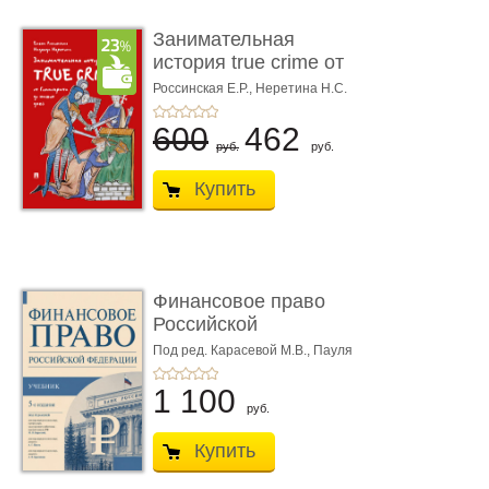
Занимательная
история true crime от
Гиппократа до � ...
Россинская Е.Р.,
Неретина Н.С.
600
462
руб.
руб.
Купить
Финансовое право
Российской
Федерации. 5-е изд�
Под ред. Карасевой М.В., Пауля
А.Г., Красюкова А.В.
...
1 100
руб.
Купить