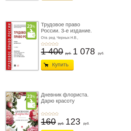
Трудовое право
России. 3-е издание.
Учебник для ...
Отв. ред. Черных Н.В.,
Шестерякова И.В.
1 400
1 078
руб.
руб.
Купить
Дневник флориста.
Дарю красоту
160
123
руб.
руб.