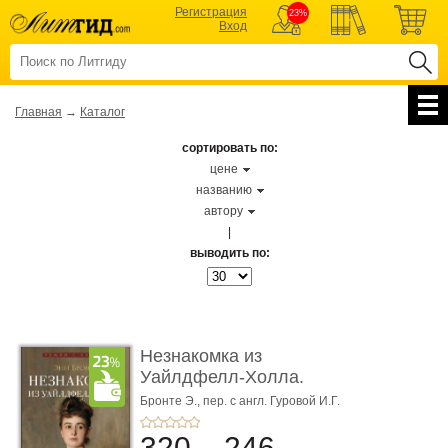
Регистрация
23%
Вход
Главная
→
Каталог
сортировать по:
цене
названию
автору
|
выводить по:
Незнакомка из
Уайлдфелл-Холла.
Роман (Серия «Р� ...
Бронте Э.,
пер. с англ. Гуровой И.Г.
320
246