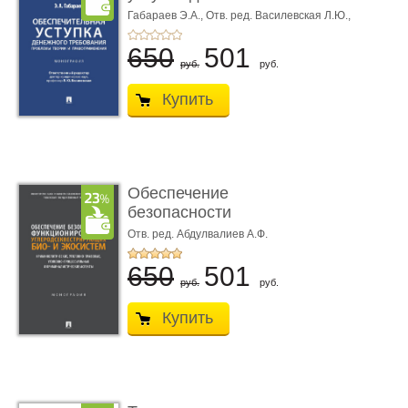
требования ...
Габараев Э.А.,
Отв. ред. Василевская Л.Ю.,
вступ. сл. Каретина М.Г.
650
501
руб.
руб.
Купить
Обеспечение
безопасности
функционирования уг
Отв. ред. Абдулвалиев А.Ф.
...
650
501
руб.
руб.
Купить