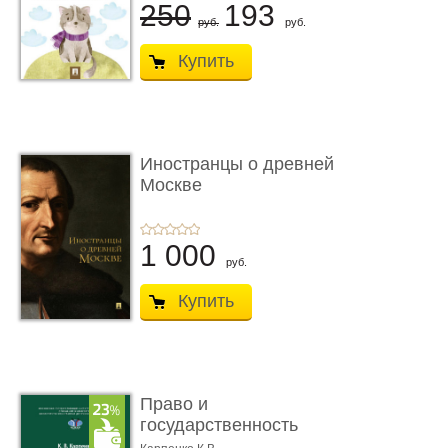
250
193
руб.
руб.
Купить
Иностранцы о древней
Москве
1 000
руб.
Купить
Право и
государственность
Древнего Двуречья. �