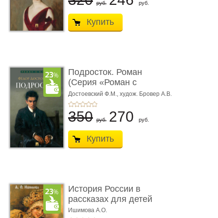
руб.
руб.
Купить
Подросток. Роман
(Серия «Роман с
книгой»)
Достоевский Ф.М.,
худож. Бровер А.В.
350
270
руб.
руб.
Купить
История России в
рассказах для детей
Ишимова А.О.