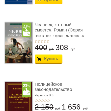
Человек, который
смеется. Роман (Серия
«Роман с ...
Гюго В.,
пер. с франц. Лившица Б.К.
400
308
руб.
руб.
Купить
Полицейское
законодательство
России: вчера, с� ...
Черников В.В.
2 150
1 656
руб.
руб.