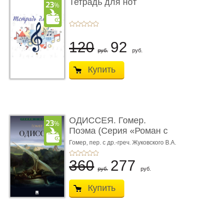
Тетрадь для нот
120
92
руб.
руб.
Купить
ОДИССЕЯ. Гомер.
Поэма (Серия «Роман с
книгой»)
Гомер,
пер. с др.-греч. Жуковского В.А.
360
277
руб.
руб.
Купить