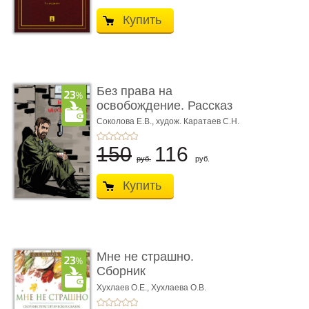
Купить
Без права на
освобождение. Рассказ
Соколова Е.В.,
худож. Каратаев С.Н.
150
116
руб.
руб.
Купить
Мне не страшно.
Сборник
терапевтических
Хухлаев О.Е., Хухлаева О.В.
сказо� ...