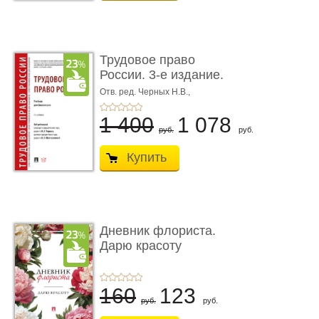
Трудовое право
России. 3-е издание.
Учебник для ...
Отв. ред. Черных Н.В.,
Шестерякова И.В.
1 400
1 078
руб.
руб.
Купить
Дневник флориста.
Дарю красоту
160
123
руб.
руб.