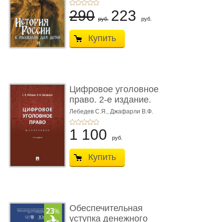
290
223
руб.
руб.
Купить
Цифровое уголовное
право. 2-е издание.
Монограф ...
Лебедев С.Я.,
Джафарли В.Ф.
1 100
руб.
Купить
Обеспечительная
уступка денежного