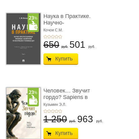
Наука в Практике.
Научно-
консультационные (пра
Кочои С.М.
...
650
501
руб.
руб.
Купить
Человек… Звучит
гордо? Sapiens в
тенётах социума � ...
Кузьмин Э.Л.
1 250
963
руб.
руб.
Купить