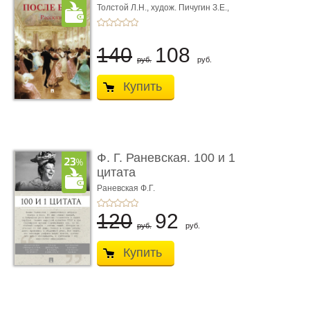
Толстой Л.Н.,
худож. Пичугин З.Е.,
худож. Лебедев А.И.,
худож. Лансере Е.Е.
140
108
руб.
руб.
Купить
Ф. Г. Раневская. 100 и 1
цитата
Раневская Ф.Г.
120
92
руб.
руб.
Купить