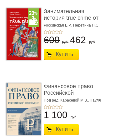
Занимательная
история true crime от
Гиппократа до � ...
Россинская Е.Р.,
Неретина Н.С.
600
462
руб.
руб.
Купить
Финансовое право
Российской
Федерации. 5-е изд�
Под ред. Карасевой М.В., Пауля
А.Г., Красюкова А.В.
...
1 100
руб.
Купить