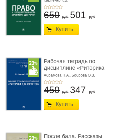
Карпенко К.В.
...
650
501
руб.
руб.
Купить
Рабочая тетрадь по
дисциплине «Риторика
для ю� ...
Абрамова Н.А.,
Боброва О.В.
450
347
руб.
руб.
Купить
После бала. Рассказы