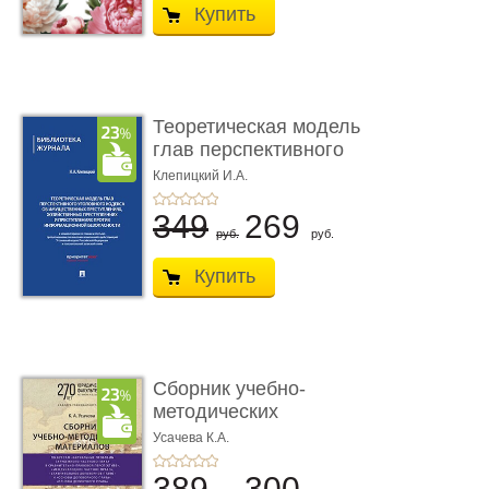
Купить
Теоретическая модель
глав перспективного
УК о ...
Клепицкий И.А.
349
269
руб.
руб.
Купить
Сборник учебно-
методических
материалов по кур ...
Усачева К.А.
389
300