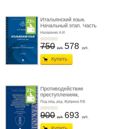
Итальянский язык.
Начальный этап. Часть
2. Учеб� ...
Назаренко А.И.
750
578
руб.
руб.
Купить
Противодействие
преступлениям,
совершаемым с ...
Под общ. ред. Жубрина Р.В.
900
693
руб.
руб.
Купить