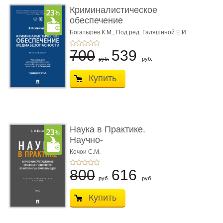
Криминалистическое
обеспечение
медиабезопас� ...
Богатырев К.М.,
Под ред. Галяшиной Е.И.
700
539
руб.
руб.
Купить
Наука в Практике.
Научно-
консультационные (пра
Кочои С.М.
...
800
616
руб.
руб.
Купить