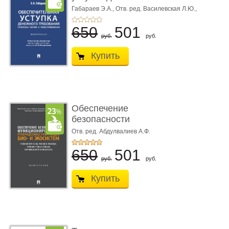
требования ...
Габараев Э.А.,
Отв. ред. Василевская Л.Ю.,
вступ. сл. Каретина М.Г.
650
501
руб.
руб.
Купить
Обеспечение
безопасности
функционирования уг
Отв. ред. Абдулвалиев А.Ф.
...
650
501
руб.
руб.
Купить