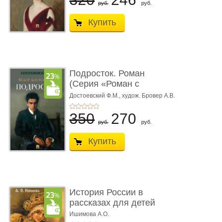
руб.
руб.
Купить
Подросток. Роман
(Серия «Роман с
книгой»)
Достоевский Ф.М.,
худож. Бровер А.В.
350
270
руб.
руб.
Купить
История России в
рассказах для детей
Ишимова А.О.