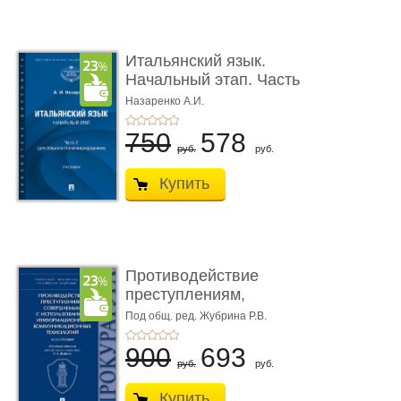
Итальянский язык.
Начальный этап. Часть
2. Учеб� ...
Назаренко А.И.
750
578
руб.
руб.
Купить
Противодействие
преступлениям,
совершаемым с ...
Под общ. ред. Жубрина Р.В.
900
693
руб.
руб.
Купить