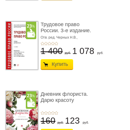
Трудовое право
России. 3-е издание.
Учебник для ...
Отв. ред. Черных Н.В.,
Шестерякова И.В.
1 400
1 078
руб.
руб.
Купить
Дневник флориста.
Дарю красоту
160
123
руб.
руб.