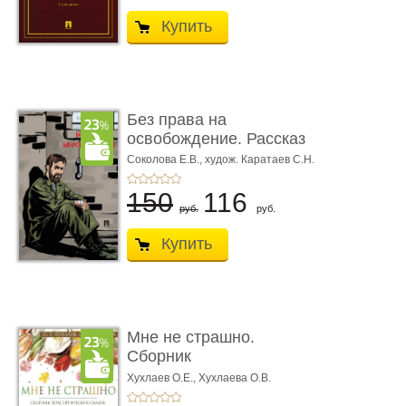
Купить
Без права на
освобождение. Рассказ
Соколова Е.В.,
худож. Каратаев С.Н.
150
116
руб.
руб.
Купить
Мне не страшно.
Сборник
терапевтических
Хухлаев О.Е., Хухлаева О.В.
сказо� ...