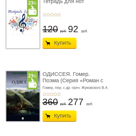
Тетрадь для нот
120
92
руб.
руб.
Купить
ОДИССЕЯ. Гомер.
Поэма (Серия «Роман с
книгой»)
Гомер,
пер. с др.-греч. Жуковского В.А.
360
277
руб.
руб.
Купить