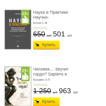
Наука в Практике.
Научно-
консультационные (пра
Кочои С.М.
...
650
501
руб.
руб.
Купить
Человек… Звучит
гордо? Sapiens в
тенётах социума � ...
Кузьмин Э.Л.
1 250
963
руб.
руб.
Купить