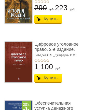
290
223
руб.
руб.
Купить
Цифровое уголовное
право. 2-е издание.
Монограф ...
Лебедев С.Я.,
Джафарли В.Ф.
1 100
руб.
Купить
Обеспечительная
уступка денежного