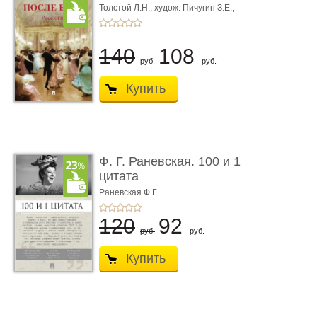
Толстой Л.Н.,
худож. Пичугин З.Е.,
худож. Лебедев А.И.,
худож. Лансере Е.Е.
140
108
руб.
руб.
Купить
Ф. Г. Раневская. 100 и 1
цитата
Раневская Ф.Г.
120
92
руб.
руб.
Купить