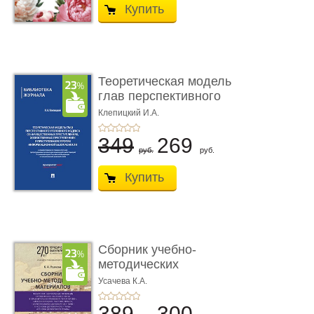
Купить
Теоретическая модель
глав перспективного
УК о ...
Клепицкий И.А.
349
269
руб.
руб.
Купить
Сборник учебно-
методических
материалов по кур ...
Усачева К.А.
389
300