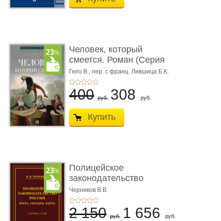
Человек, который
смеется. Роман (Серия
«Роман с ...
Гюго В.,
пер. с франц. Лившица Б.К.
400
308
руб.
руб.
Купить
Полицейское
законодательство
России: вчера, с� ...
Черников В.В.
2 150
1 656
руб.
руб.