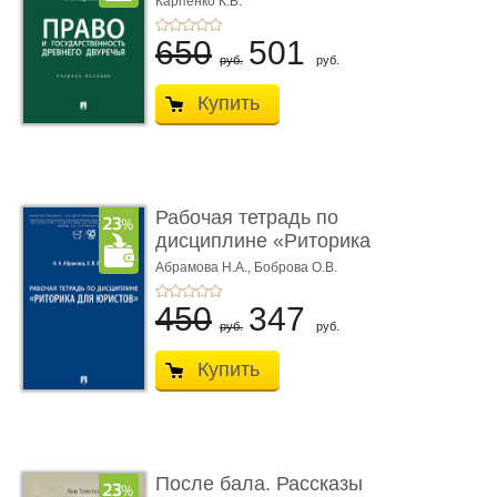
Карпенко К.В.
...
650
501
руб.
руб.
Купить
Рабочая тетрадь по
дисциплине «Риторика
для ю� ...
Абрамова Н.А.,
Боброва О.В.
450
347
руб.
руб.
Купить
После бала. Рассказы