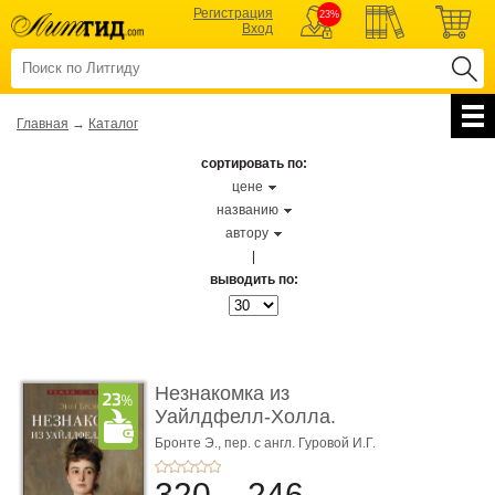
Регистрация
23%
Вход
Главная
→
Каталог
сортировать по:
цене
названию
автору
|
выводить по:
Незнакомка из
Уайлдфелл-Холла.
Роман (Серия «Р� ...
Бронте Э.,
пер. с англ. Гуровой И.Г.
320
246