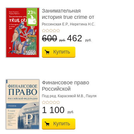
Занимательная
история true crime от
Гиппократа до � ...
Россинская Е.Р.,
Неретина Н.С.
600
462
руб.
руб.
Купить
Финансовое право
Российской
Федерации. 5-е изд�
Под ред. Карасевой М.В., Пауля
А.Г., Красюкова А.В.
...
1 100
руб.
Купить