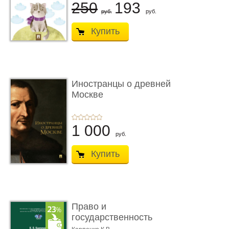
250
193
руб.
руб.
Купить
Иностранцы о древней
Москве
1 000
руб.
Купить
Право и
государственность
Древнего Двуречья. �