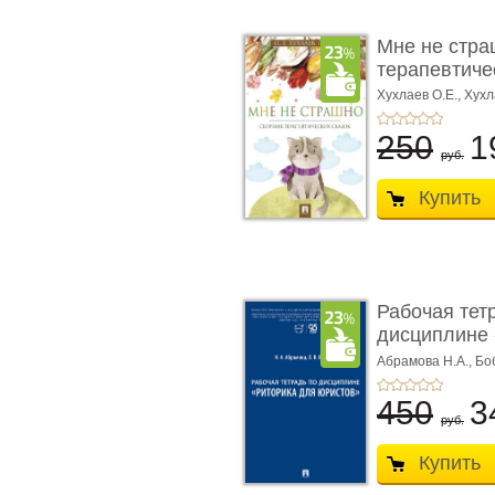
Мне не стра
терапевтичес
Хухлаев О.Е., Хухл
250
1
руб.
Купить
Рабочая тет
дисциплине 
ю� ...
Абрамова Н.А.,
Бо
450
3
руб.
Купить