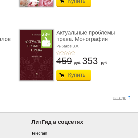
Купить
Актуальные проблемы
алов
права. Монография
Рыбаков В.А.
459
353
руб.
руб.
Купить
наверх
ЛитГид в соцсетях
Telegram