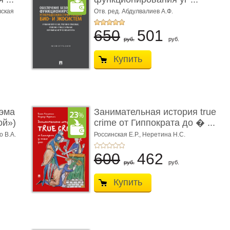
вская
Отв. ред. Абдулвалиев А.Ф.
650
501
руб.
руб.
Купить
эма
Занимательная история true
ой»)
crime от Гиппократа до � ...
о В.А.
Россинская Е.Р.,
Неретина Н.С.
600
462
руб.
руб.
Купить