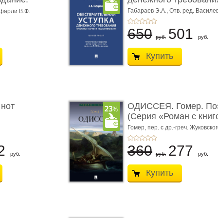
Габараев Э.А.,
Отв. ред. Василе
фарли В.Ф.
Л.Ю.,
вступ. сл. Каретина М.Г.
650
501
руб.
руб.
Купить
 нот
ОДИССЕЯ. Гомер. По
(Серия «Роман с книг
Гомер,
пер. с др.-греч. Жуковског
2
360
277
руб.
руб.
руб.
Купить