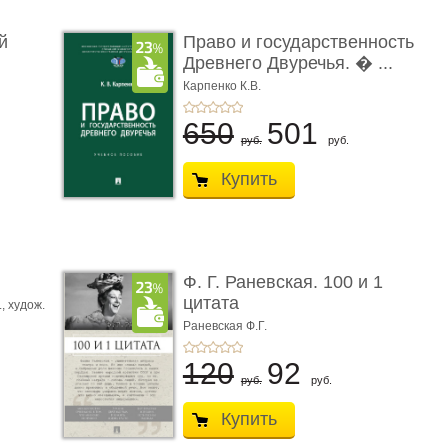
й
Право и государственность
Древнего Двуречья. � ...
Карпенко К.В.
650
501
руб.
руб.
Купить
ы
Ф. Г. Раневская. 100 и 1
цитата
.,
худож.
Е.
Раневская Ф.Г.
120
92
руб.
руб.
Купить