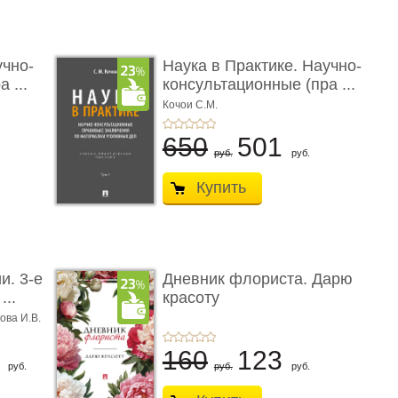
учно-
Наука в Практике. Научно-
 ...
консультационные (пра ...
Кочои С.М.
650
501
руб.
руб.
Купить
и. 3-е
Дневник флориста. Дарю
...
красоту
ова И.В.
8
160
123
руб.
руб.
руб.