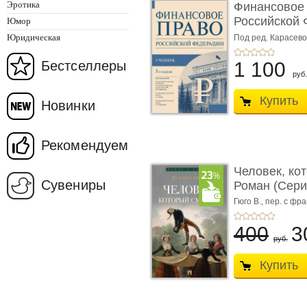
Эротика
Финансовое
Российской 
Юмор
изд� ...
Юридическая
Под ред. Карасевой
Красюкова А.В.
Бестселлеры
1 100
руб.
Купить
Новинки
Рекомендуем
Человек, ко
Сувениры
Роман (Серия
Гюго В.,
пер. с фра
400
3
руб.
Купить