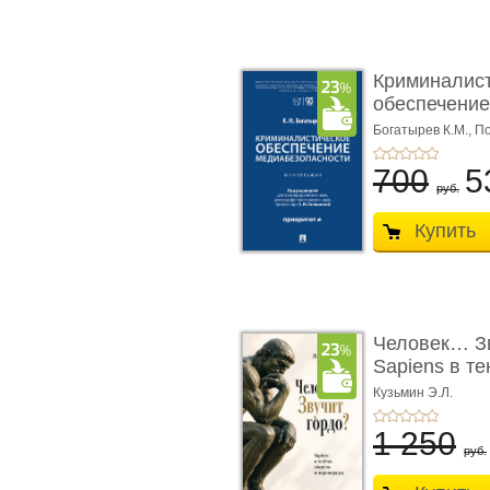
Криминалис
обеспечение
медиабезопа
Богатырев К.М.,
По
700
5
руб.
Купить
Человек… Зв
Sapiens в т
� ...
Кузьмин Э.Л.
1 250
руб.