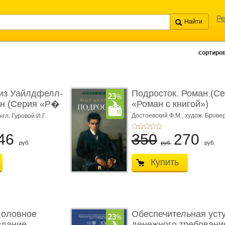
Ре
сортиров
из Уайлдфелл-
Подросток. Роман (С
ан (Серия «Р�
«Роман с книгой»)
Достоевский Ф.М.,
худож. Бровер
нгл. Гуровой И.Г.
46
350
270
руб.
руб.
руб.
Купить
головное
Обеспечительная уст
здание.
денежного требования