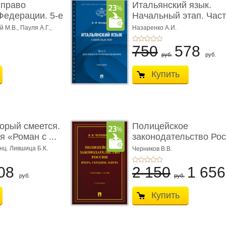
 право
Итальянский язык.
Федерации. 5-е
Начальный этап. Част
Учеб� ...
 М.В., Пауля А.Г.,
Назаренко А.И.
750
578
руб.
руб.
Купить
торый смеется.
Полицейское
 «Роман с ...
законодательство Рос
вчера, с� ...
нц. Лившица Б.К.
Черников В.В.
08
2 150
1 65
руб.
руб.
Купить