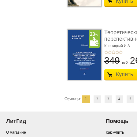
Купить
Теоретическ
перспективно
Клепицкий И.А.
349
2
руб.
Купить
Страницы:
1
2
3
4
5
ЛитГид
Помощь
О магазине
Как купить