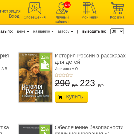
23%
гистрация
Вход
Оповещения
Личный
Мои книги
Корзина
кабинет
ать по:
цене
названию
автору
|
выводить по:
ерия
История России в рассказах
для детей
 А.В.
Ишимова А.О.
290
223
руб.
руб.
Купить
упка
Обеспечение безопасности
 ...
функционирования уг ...