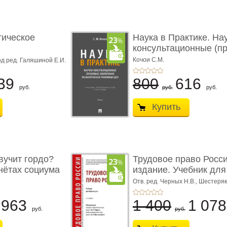
тическое
Наука в Практике. На
консультационные (пра
с� ...
Кочои С.М.
д ред. Галяшиной Е.И.
39
800
616
руб.
руб.
руб.
Купить
учит гордо?
Трудовое право Росси
енётах социума
издание. Учебник для 
Отв. ред. Черных Н.В., Шестеряк
963
1 400
1 07
руб.
руб.