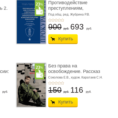
Противодействие
ь 2.
преступлениям,
совершаемым с ...
Под общ. ред. Жубрина Р.В.
900
693
руб.
руб.
Купить
Без права на
сии:
освобождение. Рассказ
Соколова Е.В.,
худож. Каратаев С.Н.
6
150
116
руб.
руб.
руб.
Купить