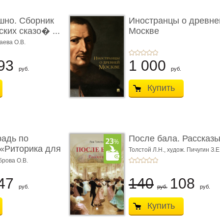
шно. Сборник
Иностранцы о древне
ких сказо� ...
Москве
аева О.В.
93
1 000
руб.
руб.
Купить
радь по
После бала. Рассказ
«Риторика для
Толстой Л.Н.,
худож. Пичугин З.Е
Лебедев А.И.,
худож. Лансере Е.
брова О.В.
47
140
108
руб.
руб.
руб.
Купить