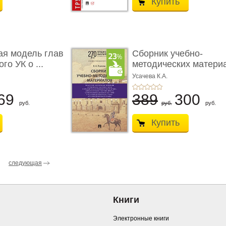
Купить
ая модель глав
Сборник учебно-
го УК о ...
методических матери
по кур ...
Усачева К.А.
69
389
300
руб.
руб.
руб.
Купить
следующая
Книги
Электронные книги