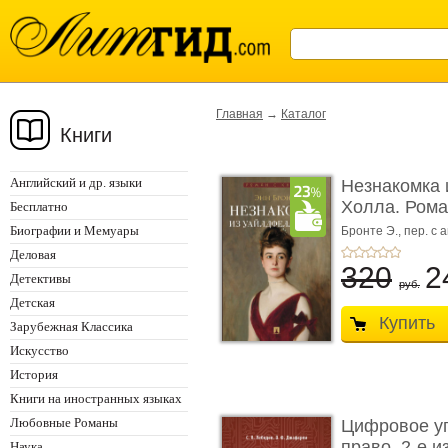
Главная
→
Каталог
Книги
Английский и др. языки
Незнакомка 
Холла. Ром
Бесплатно
...
Биографии и Мемуары
Бронте Э.,
пер. с а
Деловая
320
2
Детективы
руб.
Детская
Купить
Зарубежная Классика
Искусство
История
Книги на иностранных языках
Любовные Романы
Цифровое у
право. 2-е и
Наука