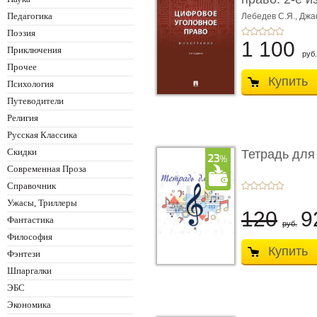
Монограф ...
Педагогика
Лебедев С.Я.,
Джа
Поэзия
1 100
Приключения
руб.
Прочее
Купить
Психология
Путеводители
Религия
Русская Классика
Скидки
Тетрадь для
Современная Проза
Справочник
Ужасы, Триллеры
120
9
Фантастика
руб.
Философия
Купить
Фэнтези
Шпаргалки
ЭБС
Экономика