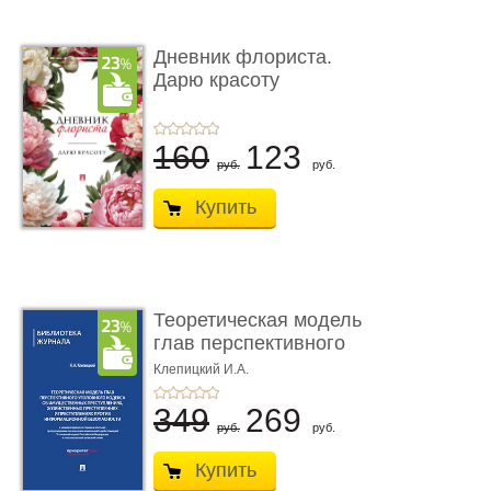
Дневник флориста.
Дарю красоту
160
123
руб.
руб.
Купить
Теоретическая модель
глав перспективного
УК о ...
Клепицкий И.А.
349
269
руб.
руб.
Купить