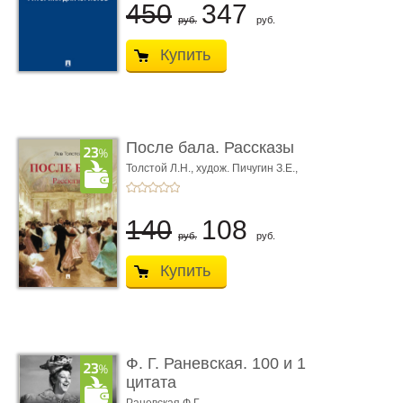
450
347
руб.
руб.
Купить
После бала. Рассказы
Толстой Л.Н.,
худож. Пичугин З.Е.,
худож. Лебедев А.И.,
худож. Лансере Е.Е.
140
108
руб.
руб.
Купить
Ф. Г. Раневская. 100 и 1
цитата