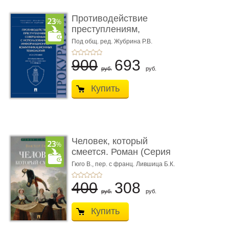
Противодействие
преступлениям,
совершаемым с ...
Под общ. ред. Жубрина Р.В.
900
693
руб.
руб.
Купить
Человек, который
смеется. Роман (Серия
«Роман с ...
Гюго В.,
пер. с франц. Лившица Б.К.
400
308
руб.
руб.
Купить