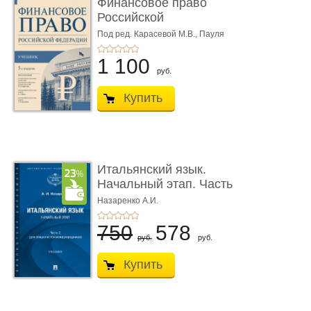
Финансовое право
Российской
Федерации. 5-е изд�
Под ред. Карасевой М.В., Пауля
А.Г., Красюкова А.В.
...
1 100
руб.
Купить
Итальянский язык.
Начальный этап. Часть
2. Учеб� ...
Назаренко А.И.
750
578
руб.
руб.
Купить