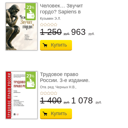
Человек… Звучит
гордо? Sapiens в
тенётах социума � ...
Кузьмин Э.Л.
1 250
963
руб.
руб.
Купить
Трудовое право
России. 3-е издание.
Учебник для ...
Отв. ред. Черных Н.В.,
Шестерякова И.В.
1 400
1 078
руб.
руб.
Купить