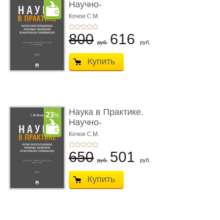
Научно-
консультационные (пра
Кочои С.М.
...
800
616
руб.
руб.
Купить
Наука в Практике.
Научно-
консультационные (пра
Кочои С.М.
...
650
501
руб.
руб.
Купить