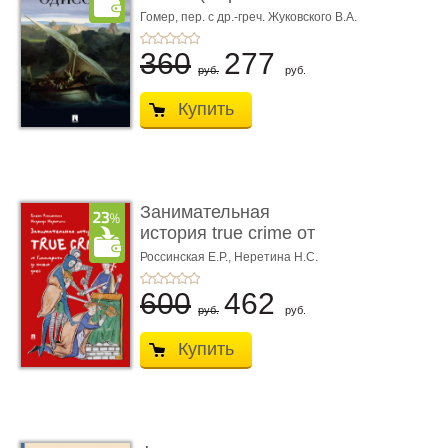
книгой»)
Гомер,
пер. с др.-греч. Жуковского В.А.
360
277
руб.
руб.
Купить
Занимательная
история true crime от
Гиппократа до � ...
Россинская Е.Р.,
Неретина Н.С.
600
462
руб.
руб.
Купить