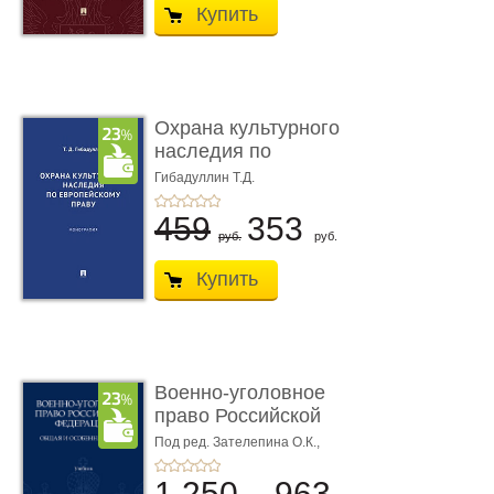
Купить
Охрана культурного
наследия по
европейскому п ...
Гибадуллин Т.Д.
459
353
руб.
руб.
Купить
Военно-уголовное
право Российской
Федерации. � ...
Под ред. Зателепина О.К.,
Шарапова С.Н.
1 250
963