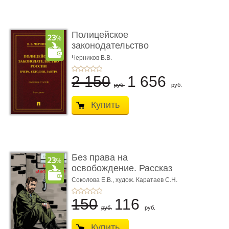
Полицейское
законодательство
России: вчера, с� ...
Черников В.В.
2 150
1 656
руб.
руб.
Купить
Без права на
освобождение. Рассказ
Соколова Е.В.,
худож. Каратаев С.Н.
150
116
руб.
руб.
Купить