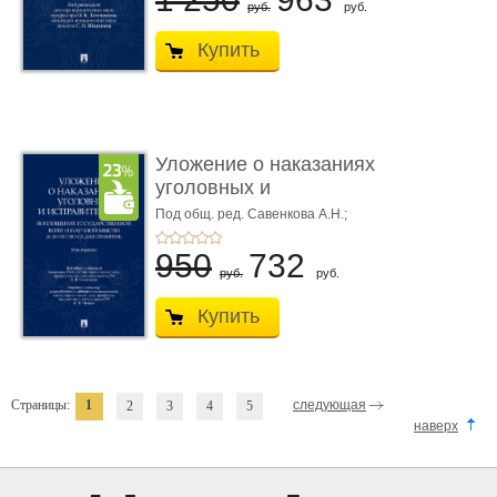
руб.
руб.
Купить
Уложение о наказаниях
уголовных и
исправитель ...
Под общ. ред. Савенкова А.Н.;
науч. ред. и рук. авт. кол. Чучаев
А.И.
950
732
руб.
руб.
Купить
Страницы:
1
следующая
2
3
4
5
наверх