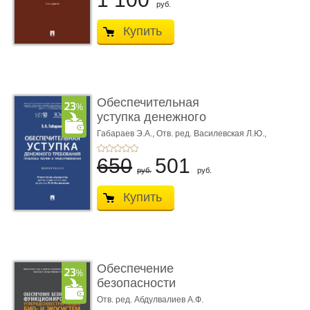
руб.
Купить
Обеспечительная
уступка денежного
требования ...
Габараев Э.А.,
Отв. ред. Василевская Л.Ю.,
вступ. сл. Каретина М.Г.
650
501
руб.
руб.
Купить
Обеспечение
безопасности
функционирования уг
Отв. ред. Абдулвалиев А.Ф.