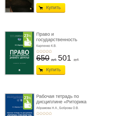
Купить
Право и
государственность
Древнего Двуречья. �
Карпенко К.В.
...
650
501
руб.
руб.
Купить
Рабочая тетрадь по
дисциплине «Риторика
для ю� ...
Абрамова Н.А.,
Боброва О.В.