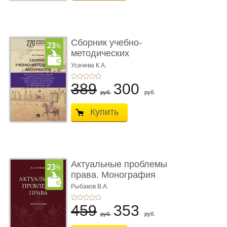
Сборник учебно-
методических
материалов по кур ...
Усачева К.А.
389
300
руб.
руб.
Купить
Актуальные проблемы
права. Монография
Рыбаков В.А.
459
353
руб.
руб.