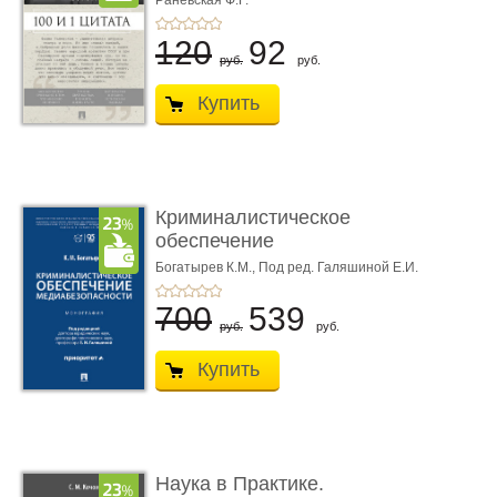
Раневская Ф.Г.
120
92
руб.
руб.
Купить
Криминалистическое
обеспечение
медиабезопас� ...
Богатырев К.М.,
Под ред. Галяшиной Е.И.
700
539
руб.
руб.
Купить
Наука в Практике.