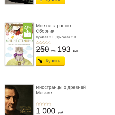
Мне не страшно.
Сборник
терапевтических
Хухлаев О.Е., Хухлаева О.В.
сказо� ...
250
193
руб.
руб.
Купить
Иностранцы о древней
Москве
1 000
руб.