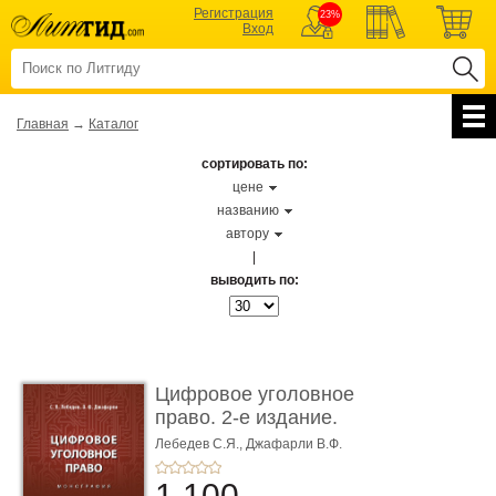
Регистрация
23%
Вход
Главная
→
Каталог
сортировать по:
цене
названию
автору
|
выводить по:
Цифровое уголовное
право. 2-е издание.
Монограф ...
Лебедев С.Я.,
Джафарли В.Ф.
1 100