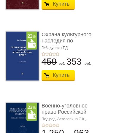
Купить
Охрана культурного
наследия по
европейскому п ...
Гибадуллин Т.Д.
459
353
руб.
руб.
Купить
Военно-уголовное
право Российской
Федерации. � ...
Под ред. Зателепина О.К.,
Шарапова С.Н.
1 250
963