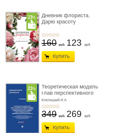
Дневник флориста.
Дарю красоту
160
123
руб.
руб.
Купить
Теоретическая модель
глав перспективного
УК о ...
Клепицкий И.А.
349
269
руб.
руб.
Купить