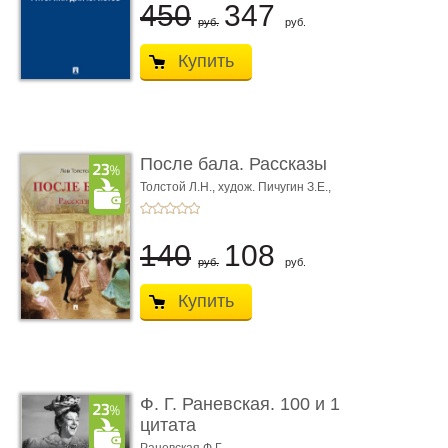
450
347
руб.
руб.
Купить
После бала. Рассказы
Толстой Л.Н.,
худож. Пичугин З.Е.,
худож. Лебедев А.И.,
худож. Лансере Е.Е.
140
108
руб.
руб.
Купить
Ф. Г. Раневская. 100 и 1
цитата