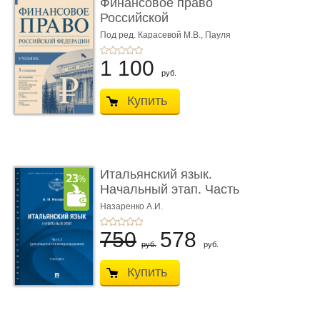
Финансовое право
Российской
Федерации. 5-е изд�
Под ред. Карасевой М.В., Пауля
А.Г., Красюкова А.В.
...
1 100
руб.
Купить
Итальянский язык.
Начальный этап. Часть
2. Учеб� ...
Назаренко А.И.
750
578
руб.
руб.
Купить