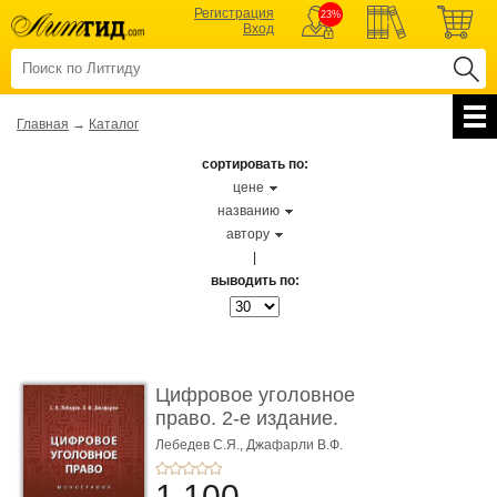
Регистрация
23%
Вход
Главная
→
Каталог
сортировать по:
цене
названию
автору
|
выводить по:
Цифровое уголовное
право. 2-е издание.
Монограф ...
Лебедев С.Я.,
Джафарли В.Ф.
1 100