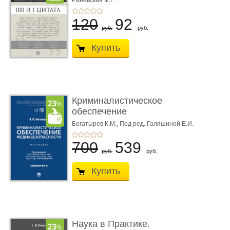
Раневская Ф.Г.
120
92
руб.
руб.
Купить
Криминалистическое
обеспечение
медиабезопас� ...
Богатырев К.М.,
Под ред. Галяшиной Е.И.
700
539
руб.
руб.
Купить
Наука в Практике.