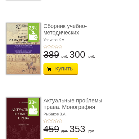
Сборник учебно-
методических
материалов по кур ...
Усачева К.А.
389
300
руб.
руб.
Купить
Актуальные проблемы
права. Монография
Рыбаков В.А.
459
353
руб.
руб.