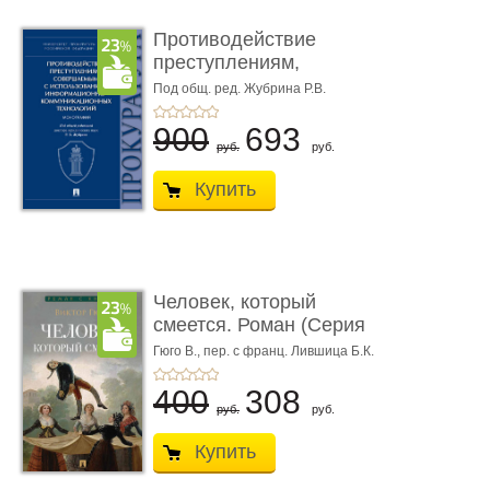
Противодействие
преступлениям,
совершаемым с ...
Под общ. ред. Жубрина Р.В.
900
693
руб.
руб.
Купить
Человек, который
смеется. Роман (Серия
«Роман с ...
Гюго В.,
пер. с франц. Лившица Б.К.
400
308
руб.
руб.
Купить