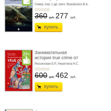
книгой»)
Гомер,
пер. с др.-греч. Жуковского В.А.
360
277
руб.
руб.
Купить
Занимательная
история true crime от
Гиппократа до � ...
Россинская Е.Р.,
Неретина Н.С.
600
462
руб.
руб.
Купить