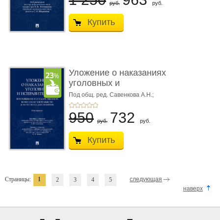
руб.
руб.
Купить
Уложение о наказаниях
уголовных и
исправитель ...
Под общ. ред. Савенкова А.Н.;
науч. ред. и рук. авт. кол. Чучаев
А.И.
950
732
руб.
руб.
Купить
Страницы:
1
следующая
2
3
4
5
наверх