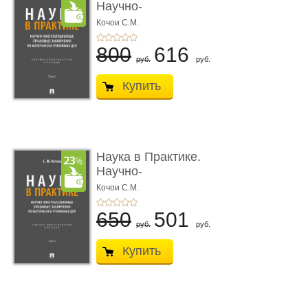
Научно-
консультационные (пра
Кочои С.М.
...
800
616
руб.
руб.
Купить
Наука в Практике.
Научно-
консультационные (пра
Кочои С.М.
...
650
501
руб.
руб.
Купить