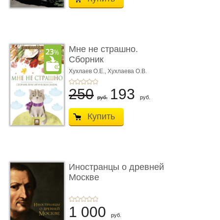
Мне не страшно.
Сборник
терапевтических
Хухлаев О.Е., Хухлаева О.В.
сказо� ...
250
193
руб.
руб.
Купить
Иностранцы о древней
Москве
1 000
руб.