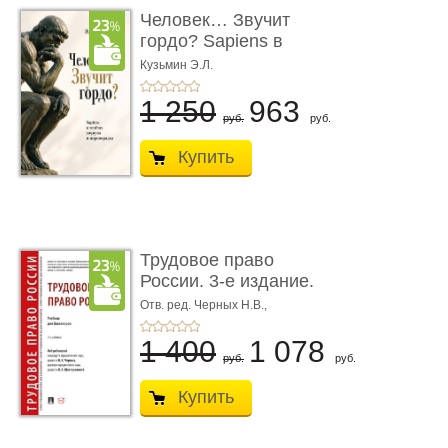
Человек… Звучит
гордо? Sapiens в
тенётах социума � ...
Кузьмин Э.Л.
1 250
963
руб.
руб.
Купить
Трудовое право
России. 3-е издание.
Учебник для ...
Отв. ред. Черных Н.В.,
Шестерякова И.В.
1 400
1 078
руб.
руб.
Купить