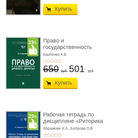
Купить
Право и
государственность
Древнего Двуречья. �
Карпенко К.В.
...
650
501
руб.
руб.
Купить
Рабочая тетрадь по
дисциплине «Риторика
для ю� ...
Абрамова Н.А.,
Боброва О.В.