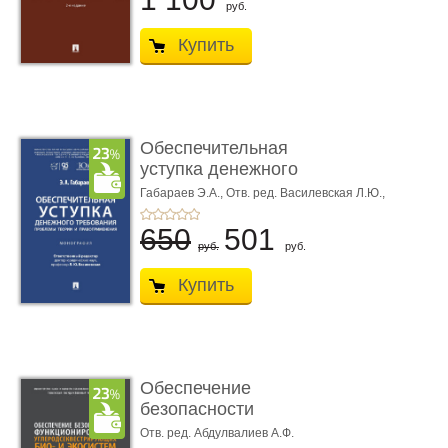
руб.
Купить
Обеспечительная
уступка денежного
требования ...
Габараев Э.А.,
Отв. ред. Василевская Л.Ю.,
вступ. сл. Каретина М.Г.
650
501
руб.
руб.
Купить
Обеспечение
безопасности
функционирования уг
Отв. ред. Абдулвалиев А.Ф.