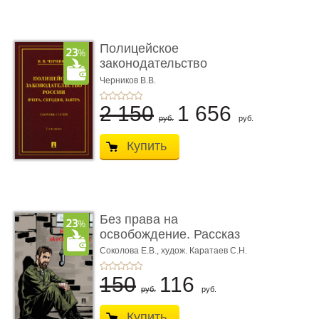
Полицейское
законодательство
России: вчера, с� ...
Черников В.В.
2 150
1 656
руб.
руб.
Купить
Без права на
освобождение. Рассказ
Соколова Е.В.,
худож. Каратаев С.Н.
150
116
руб.
руб.
Купить